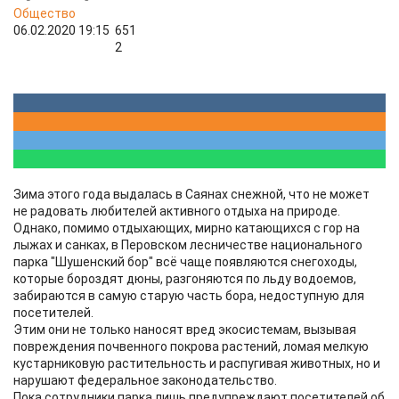
Общество
06.02.2020 19:15
651
2
Зима этого года выдалась в Саянах снежной, что не может
не радовать любителей активного отдыха на природе.
Однако, помимо отдыхающих, мирно катающихся с гор на
лыжах и санках, в Перовском лесничестве национального
парка "Шушенский бор" всё чаще появляются снегоходы,
которые бороздят дюны, разгоняются по льду водоемов,
забираются в самую старую часть бора, недоступную для
посетителей.
Этим они не только наносят вред экосистемам, вызывая
повреждения почвенного покрова растений, ломая мелкую
кустарниковую растительность и распугивая животных, но и
нарушают федеральное законодательство.
Пока сотрудники парка лишь предупреждают посетителей об