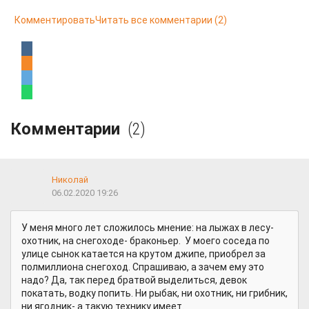
Комментировать
Читать все комментарии
(2)
Комментарии
(2)
Николай
06.02.2020 19:26
У меня много лет сложилось мнение: на лыжах в лесу-
охотник, на снегоходе- браконьер. У моего соседа по
улице сынок катается на крутом джипе, приобрел за
полмиллиона снегоход. Спрашиваю, а зачем ему это
надо? Да, так перед братвой выделиться, девок
покатать, водку попить. Ни рыбак, ни охотник, ни грибник,
ни ягодник- а такую технику имеет.