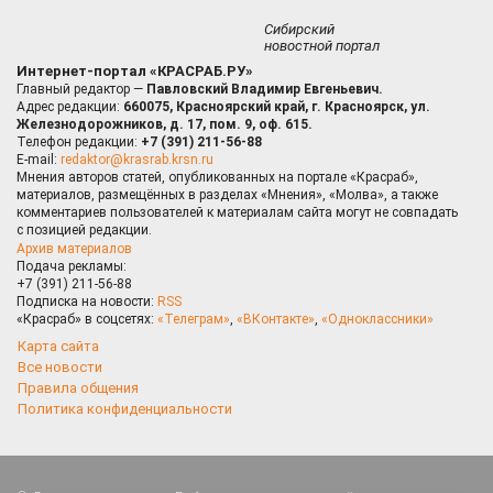
Сибирский
новостной портал
Интернет-портал «КРАСРАБ.РУ»
Главный редактор —
Павловский Владимир Евгеньевич.
Адрес редакции:
660075, Красноярский край, г. Красноярск, ул.
Железнодорожников, д. 17, пом. 9, оф. 615.
Телефон редакции:
+7 (391) 211-56-88
E-mail:
redaktor@krasrab.krsn.ru
Мнения авторов статей, опубликованных на портале «Красраб»,
материалов, размещённых в разделах «Мнения», «Молва», а также
комментариев пользователей к материалам сайта могут не совпадать
с позицией редакции.
Архив материалов
Подача рекламы:
+7 (391) 211-56-88
Подписка на новости:
RSS
«Красраб» в соцсетях:
«Телеграм»
,
«ВКонтакте»
,
«Одноклассники»
Карта сайта
Все новости
Правила общения
Политика конфиденциальности
Оставаясь на сайте, Вы даете согласие на