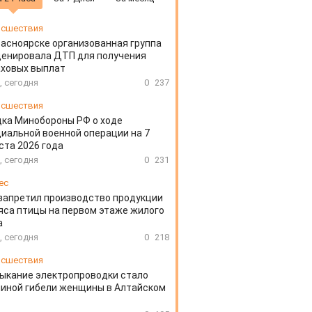
сшествия
расноярске организованная группа
ценировала ДТП для получения
аховых выплат
, сегодня
0
237
сшествия
ка Минобороны РФ о ходе
иальной военной операции на 7
ста 2026 года
, сегодня
0
231
ес
запретил производство продукции
яса птицы на первом этаже жилого
а
, сегодня
0
218
сшествия
ыкание электропроводки стало
иной гибели женщины в Алтайском