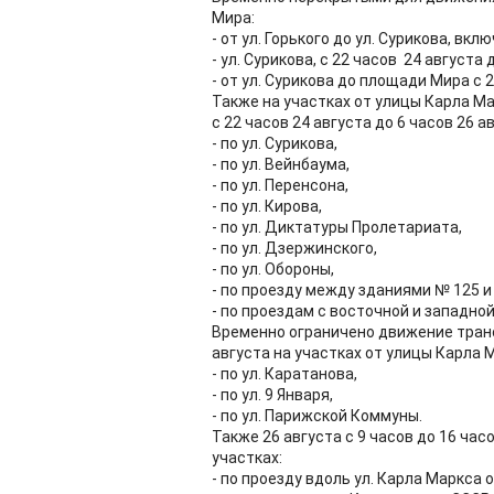
Мира:
- от ул. Горького до ул. Сурикова, вк
- ул. Сурикова, с 22 часов 24 августа 
- от ул. Сурикова до площади Мира с 2
Также на участках от улицы Карла М
с 22 часов 24 августа до 6 часов 26 а
- по ул. Сурикова,
- по ул. Вейнбаума,
- по ул. Перенсона,
- по ул. Кирова,
- по ул. Диктатуры Пролетариата,
- по ул. Дзержинского,
- по ул. Обороны,
- по проезду между зданиями № 125 и 
- по проездам с восточной и западн
Временно ограничено движение трансп
августа на участках от улицы Карла 
- по ул. Каратанова,
- по ул. 9 Января,
- по ул. Парижской Коммуны.
Также 26 августа с 9 часов до 16 ча
участках:
- по проезду вдоль ул. Карла Маркса 