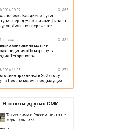
8.2026 20:37
0
355
расноярске Владимир Путин
тупил перед участниками финала
курса «Большая перемена»
3, вчера
0
324
пешно завершена мото- и
оэкспедиция «По маршруту
адия Тугаринова»
8.2026 11:03
0
274
огодние праздники в 2027 году
ут в России короче предыдущих
Новости других СМИ
Такую зиму в России никто не
ждал: как так?!