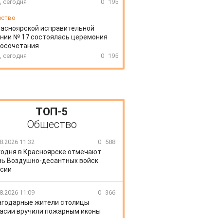
, сегодня
0
195
ество
расноярской исправительной
нии № 17 состоялась церемония
косочетания
, сегодня
0
195
ТОП-5
Общество
8.2026 11:32
0
588
годня в Красноярске отмечают
ь Воздушно-десантных войск
сии
8.2026 11:09
0
366
агодарные жители столицы
асии вручили пожарным иконы