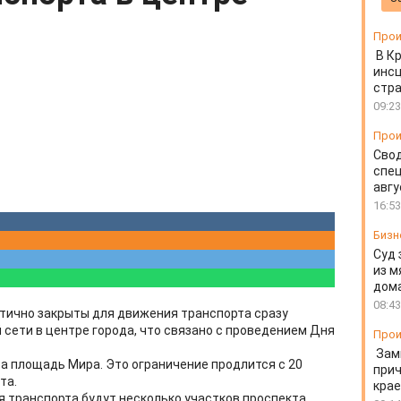
Прои
В К
инс
стр
09:23
Прои
Свод
спец
авгу
16:53
Бизн
Суд 
из м
дом
08:43
астично закрыты для движения транспорта сразу
 сети в центре города, что связано с проведением Дня
Прои
Зам
а площадь Мира. Это ограничение продлится с 20
прич
та.
крае
 транспорта будут несколько участков проспекта