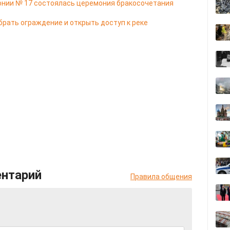
онии № 17 состоялась церемония бракосочетания
брать ограждение и открыть доступ к реке
ентарий
Правила общения