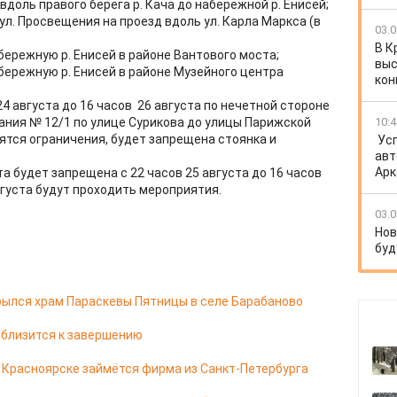
 вдоль правого берега р. Кача до набережной р. Енисей;
о ул. Просвещения на проезд вдоль ул. Карла Маркса (в
03.0
В К
абережную р. Енисей в районе Вантового моста;
выс
абережную р. Енисей в районе Музейного центра
кон
24 августа до 16 часов 26 августа по нечетной стороне
ания № 12/1 по улице Сурикова до улицы Парижской
10:4
дятся ограничения, будет запрещена стоянка и
Ус
авт
Арк
а будет запрещена с 22 часов 25 августа до 16 часов
августа будут проходить мероприятия.
03.0
Нов
буд
ылся храм Параскевы Пятницы в селе Барабаново
 близится к завершению
в Красноярске займётся фирма из Санкт-Петербурга