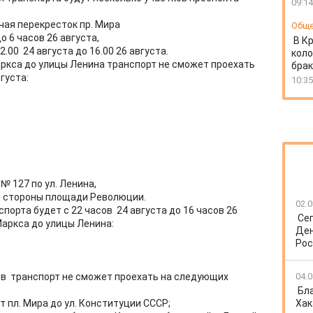
09:14
лючая перекресток пр. Мира
Общ
до 6 часов 26 августа,
В К
2.00 24 августа до 16.00 26 августа.
коло
аркса до улицы Ленина транспорт не сможет проехать
бра
вгуста:
10:35
№ 127 по ул. Ленина,
ой стороны площади Революции.
02.0
орта будет с 22 часов 24 августа до 16 часов 26
Се
Маркса до улицы Ленина:
Ден
Рос
сов транспорт не сможет проехать на следующих
04.0
Бл
от пл. Мира до ул. Конституции СССР;
Хак