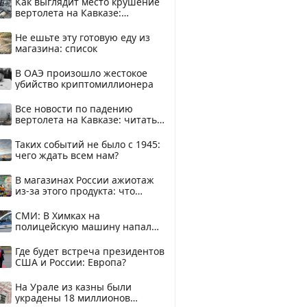
Как выглядит место крушение
вертолета на Кавказе:
смотреть
Не ешьте эту готовую еду из
магазина: список
В ОАЭ произошло жестокое
убийство криптомиллионера
Все новости по падению
вертолета на Кавказе: читать
здесь
Таких событий не было с 1945:
чего ждать всем нам?
В магазинах России ажиотаж
из-за этого продукта: что
купить?
СМИ: В Химках на
полицейскую машину напали
и подожгли.
Где будет встреча президентов
США и России: Европа?
На Урале из казны были
украдены 18 миллионов