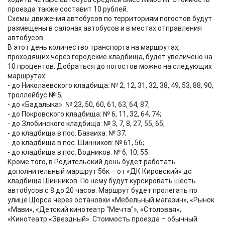
проезда также составит 10 рублей.
Схемы движения автобусов по территориям погостов будут
размещены в салонах автобусов и в местах отправления
автобусов.
В этот день количество транспорта на маршрутах,
проходящих через городские кладбища, будет увеличено на
10 процентов. Добраться до погостов можно на следующих
маршрутах:
- до Николаевского кладбища: № 2, 12, 31, 32, 38, 49, 53, 88, 90,
троллейбус № 5;
- до «Бадалыка»: № 23, 50, 60, 61, 63, 64, 87;
- до Покровского кладбища: № 6, 11, 32, 64, 74;
- до Злобинского кладбища: № 3, 7, 8, 27, 55, 65;
- до кладбища в пос. Базаиха: № 37;
- до кладбища в пос. Шинников: № 61, 56;
- до кладбища в пос. Водников: № 6, 10, 55.
Кроме того, в Родительский день будет работать
дополнительный маршрут 56к – от «ДК Кировский» до
кладбища Шинников. По нему будут курсировать шесть
автобусов с 8 до 20 часов. Маршрут будет пролегать по
улице Щорса через остановки «Мебельный магазин», «Рынок
«Мави», «Детский кинотеатр "Мечта"», «Столовая»,
«Кинотеатр «Звездный». Стоимость проезда – обычный