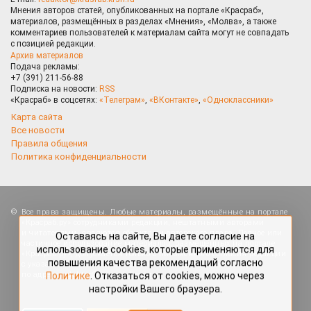
Мнения авторов статей, опубликованных на портале «Красраб»,
материалов, размещённых в разделах «Мнения», «Молва», а также
комментариев пользователей к материалам сайта могут не совпадать
с позицией редакции.
Архив материалов
Подача рекламы:
+7 (391) 211-56-88
Подписка на новости:
RSS
«Красраб» в соцсетях:
«Телеграм»
,
«ВКонтакте»
,
«Одноклассники»
Карта сайта
Все новости
Правила общения
Политика конфиденциальности
Оставаясь на сайте, Вы даете согласие на
Все права защищены. Любые материалы, размещённые на портале
использование cookies, которые применяются для
«Красраб.ру» сотрудниками редакции, нештатными авторами
повышения качества рекомендаций согласно
и читателями, являются объектами авторского права. Полное или
Политике
. Отказаться от cookies, можно через
частичное использование материалов, размещённых на портале
настройки Вашего браузера.
«Красраб.ру», допускается только с письменного согласия редакции
с указанием ссылки на источник. Все вопросы можно задать
по адресу
redaktor@krasrab.krsn.ru
.
OK