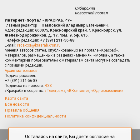
Сибирский
новостной портал
Интернет-портал «КРАСРАБ.РУ»
Главный редактор —
Павловский Владимир Евгеньевич.
Адрес редакции:
660075, Красноярский край, г. Красноярск, ул.
Железнодорожников, д. 17, пом. 9, оф. 615.
Телефон редакции:
+7 (391) 211-56-88
E-mail:
redaktor@krasrab.krsn.ru
Мнения авторов статей, опубликованных на портале «Красраб»,
материалов, размещённых в разделах «Мнения», «Молва», а также
комментариев пользователей к материалам сайта могут не совпадать
с позицией редакции.
Архив материалов
Подача рекламы:
+7 (391) 211-56-88
Подписка на новости:
RSS
«Красраб» в соцсетях:
«Телеграм»
,
«ВКонтакте»
,
«Одноклассники»
Карта сайта
Все новости
Правила общения
Политика конфиденциальности
Оставаясь на сайте, Вы даете согласие на