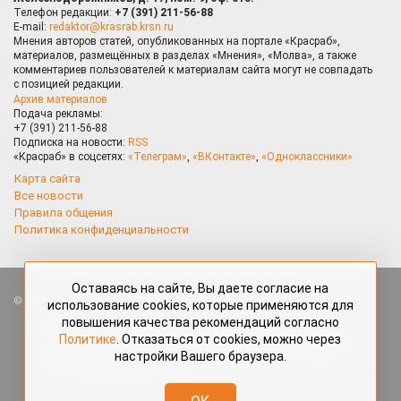
Телефон редакции:
+7 (391) 211-56-88
E-mail:
redaktor@krasrab.krsn.ru
Мнения авторов статей, опубликованных на портале «Красраб»,
материалов, размещённых в разделах «Мнения», «Молва», а также
комментариев пользователей к материалам сайта могут не совпадать
с позицией редакции.
Архив материалов
Подача рекламы:
+7 (391) 211-56-88
Подписка на новости:
RSS
«Красраб» в соцсетях:
«Телеграм»
,
«ВКонтакте»
,
«Одноклассники»
Карта сайта
Все новости
Правила общения
Политика конфиденциальности
Оставаясь на сайте, Вы даете согласие на
Все права защищены. Любые материалы, размещённые на портале
использование cookies, которые применяются для
«Красраб.ру» сотрудниками редакции, нештатными авторами
повышения качества рекомендаций согласно
и читателями, являются объектами авторского права. Полное или
Политике
. Отказаться от cookies, можно через
частичное использование материалов, размещённых на портале
настройки Вашего браузера.
«Красраб.ру», допускается только с письменного согласия редакции
с указанием ссылки на источник. Все вопросы можно задать
по адресу
redaktor@krasrab.krsn.ru
.