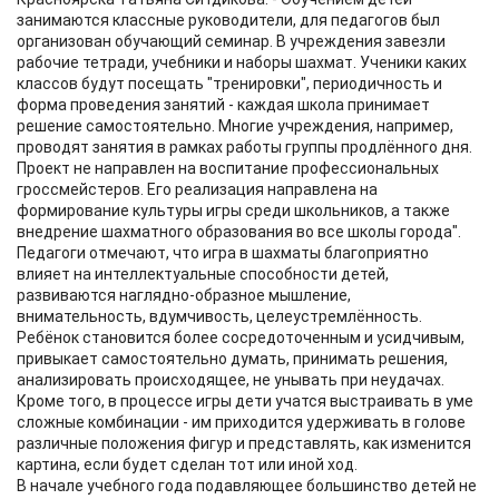
занимаются классные руководители, для педагогов был
организован обучающий семинар. В учреждения завезли
рабочие тетради, учебники и наборы шахмат. Ученики каких
классов будут посещать "тренировки", периодичность и
форма проведения занятий - каждая школа принимает
решение самостоятельно. Многие учреждения, например,
проводят занятия в рамках работы группы продлённого дня.
Проект не направлен на воспитание профессиональных
гроссмейстеров. Его реализация направлена на
формирование культуры игры среди школьников, а также
внедрение шахматного образования во все школы города".
Педагоги отмечают, что игра в шахматы благоприятно
влияет на интеллектуальные способности детей,
развиваются наглядно-образное мышление,
внимательность, вдумчивость, целеустремлённость.
Ребёнок становится более сосредоточенным и усидчивым,
привыкает самостоятельно думать, принимать решения,
анализировать происходящее, не унывать при неудачах.
Кроме того, в процессе игры дети учатся выстраивать в уме
сложные комбинации - им приходится удерживать в голове
различные положения фигур и представлять, как изменится
картина, если будет сделан тот или иной ход.
В начале учебного года подавляющее большинство детей не