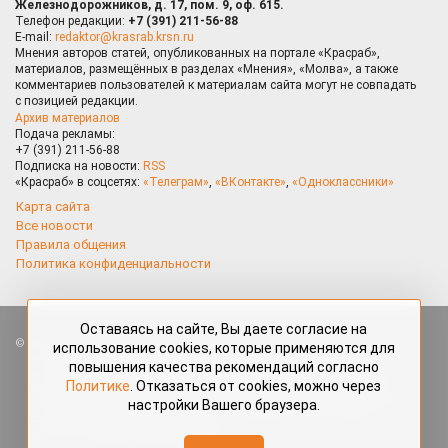
Железнодорожников, д. 17, пом. 9, оф. 615.
Телефон редакции:
+7 (391) 211-56-88
E-mail:
redaktor@krasrab.krsn.ru
Мнения авторов статей, опубликованных на портале «Красраб»,
материалов, размещённых в разделах «Мнения», «Молва», а также
комментариев пользователей к материалам сайта могут не совпадать
с позицией редакции.
Архив материалов
Подача рекламы:
+7 (391) 211-56-88
Подписка на новости:
RSS
«Красраб» в соцсетях:
«Телеграм»
,
«ВКонтакте»
,
«Одноклассники»
Карта сайта
Все новости
Правила общения
Политика конфиденциальности
Оставаясь на сайте, Вы даете согласие на
Все права защищены. Любые материалы, размещённые на портале
использование cookies, которые применяются для
«Красраб.ру» сотрудниками редакции, нештатными авторами
повышения качества рекомендаций согласно
и читателями, являются объектами авторского права. Полное или
Политике
. Отказаться от cookies, можно через
частичное использование материалов, размещённых на портале
настройки Вашего браузера.
«Красраб.ру», допускается только с письменного согласия редакции
с указанием ссылки на источник. Все вопросы можно задать
по адресу
redaktor@krasrab.krsn.ru
.