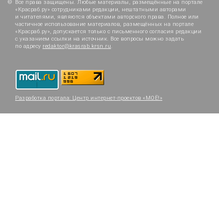
Все права защищены. Любые материалы, размещённые на портале
«Красраб.ру» сотрудниками редакции, нештатными авторами
и читателями, являются объектами авторского права. Полное или
частичное использование материалов, размещённых на портале
«Красраб.ру», допускается только с письменного согласия редакции
с указанием ссылки на источник. Все вопросы можно задать
по адресу
redaktor@krasrab.krsn.ru
.
Разработка портала:
Центр интернет-проектов «МОЁ!»