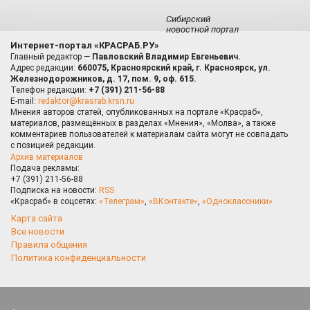
Сибирский
новостной портал
Интернет-портал «КРАСРАБ.РУ»
Главный редактор —
Павловский Владимир Евгеньевич.
Адрес редакции:
660075, Красноярский край, г. Красноярск, ул.
Железнодорожников, д. 17, пом. 9, оф. 615.
Телефон редакции:
+7 (391) 211-56-88
E-mail:
redaktor@krasrab.krsn.ru
Мнения авторов статей, опубликованных на портале «Красраб»,
материалов, размещённых в разделах «Мнения», «Молва», а также
комментариев пользователей к материалам сайта могут не совпадать
с позицией редакции.
Архив материалов
Подача рекламы:
+7 (391) 211-56-88
Подписка на новости:
RSS
«Красраб» в соцсетях:
«Телеграм»
,
«ВКонтакте»
,
«Одноклассники»
Карта сайта
Все новости
Правила общения
Политика конфиденциальности