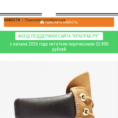
НОВОСТИ
\
Поможем разобраться
Прислать новость
ФОНД ПОДДЕРЖКИ САЙТА "КРАСРАБ.РУ":
с начала 2026 года читатели перечислили 32 800
рублей
Timberland ботинки:
Секреты выбора
идеальной пары для
мужчин