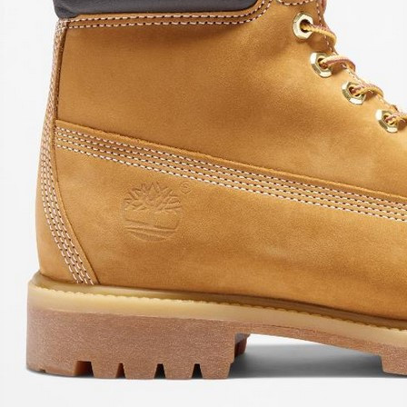
Поможем разобраться
31.12.2025 09:11
991
Timberland — это бренд, который олицетворяет качество,
стиль и долговечность. Если вы ищете идеальные ботинки
для себя, важно учитывать не только внешний вид, но и
комфорт, функциональность и материалы. В этой статье мы
расскажем, как выбрать идеальные
ботинки Timberland
,
которые станут не только стильным элементом вашего
гардероба, но и надежными спутниками в повседневной
жизни.
Как выбрать идеальные Timberland