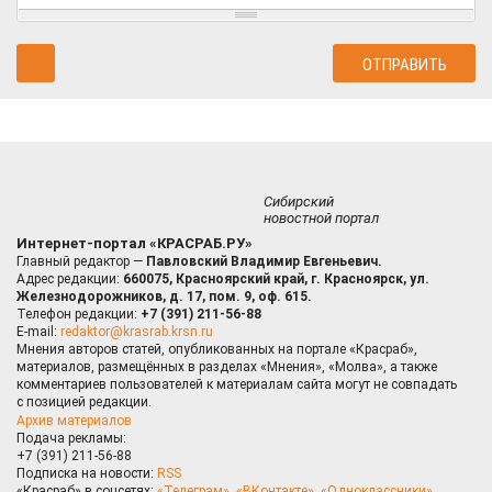
Сибирский
новостной портал
Интернет-портал «КРАСРАБ.РУ»
Главный редактор —
Павловский Владимир Евгеньевич.
Адрес редакции:
660075, Красноярский край, г. Красноярск, ул.
Железнодорожников, д. 17, пом. 9, оф. 615.
Телефон редакции:
+7 (391) 211-56-88
E-mail:
redaktor@krasrab.krsn.ru
Мнения авторов статей, опубликованных на портале «Красраб»,
материалов, размещённых в разделах «Мнения», «Молва», а также
комментариев пользователей к материалам сайта могут не совпадать
с позицией редакции.
Архив материалов
Подача рекламы:
+7 (391) 211-56-88
Подписка на новости:
RSS
«Красраб» в соцсетях:
«Телеграм»
,
«ВКонтакте»
,
«Одноклассники»