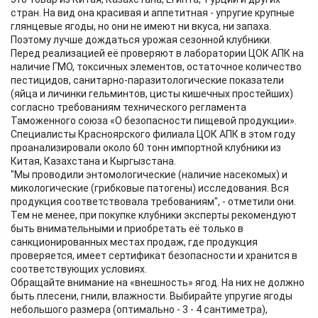
стран. На вид она красивая и аппетитная - упругие крупные
глянцевые ягоды, но они не имеют ни вкуса, ни запаха.
Поэтому лучше дождаться урожая сезонной клубники.
Перед реализацией её проверяют в лаборатории ЦОК АПК на
наличие ГМО, токсичных элементов, остаточное количество
пестицидов, санитарно-паразитологические показатели
(яйца и личинки гельминтов, цисты кишечных простейших)
согласно требованиям технического регламента
Таможенного союза «О безопасности пищевой продукции».
Специалисты Красноярского филиала ЦОК АПК в этом году
проанализировали около 60 тонн импортной клубники из
Китая, Казахстана и Кыргызстана.
"Мы проводили энтомологические (наличие насекомых) и
микологические (грибковые патогены) исследования. Вся
продукция соответствовала требованиям", - отметили они.
Тем не менее, при покупке клубники эксперты рекомендуют
быть внимательными и приобретать её только в
санкционированных местах продаж, где продукция
проверяется, имеет сертификат безопасности и хранится в
соответствующих условиях.
Обращайте внимание на «внешность» ягод. На них не должно
быть плесени, гнили, влажности. Выбирайте упругие ягоды
небольшого размера (оптимально - 3 - 4 сантиметра),