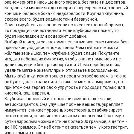
равномерного и насыщенного окраса, без пятен и дефектов.
Бордовые и мягкие ягоды говорят о перезрелости, а зелёный
кончик и белесые бока - о недозрелости. Крупная клубника,
скорее всего, будет водянистой и безвкусной.
Ориентируйтесь на запах: если есть естественный аромат,
то продукция качественная. Если клубника не пахнет, то
будет несладкой или содержит добавки.
Выбирайте ягоды со свежими зелёными чашелистиками, без
признаков увядания и пожелтения. Чем глубже в мякоти
жёлтые зёрнышки, тем клубника будет слаще. Покупайте
ягоды в небольших ёмкостях, чтобы они не помялись и не
дали сок, иначе быстро испортятся. Дома переберите их,
удалите мягкие экземпляры и отправьте в холодильник.
Мыть клубнику нужно только перед употреблением, а то она
не будет долго храниться. Также её можно заморозить, но
при этом она теряет свою упругость и подходит только для
киселей, каш, варенья.
Клубника - полезный источник витаминов, клетчатки,
антиоксидантов. Она улучшает обмен веществ, укрепляет
иммунитет, снижает уровень холестерина, стабилизирует
сахар в крови, но является сильным аллергеном. Поэтому в
сутки взрослым можно есть не более 300 граммов, а детям -
до 100 граммов. От неё стоит отказаться тем, у кого гастрит,
язва, камни в почках.