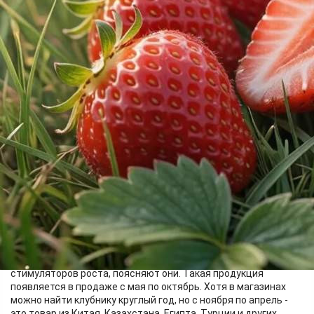
Поможем разобраться
25.05.2026 13:15
513
Изображение создано нейросетью
На рынках и в магазинах Красноярского края можно увидеть
ягодное разнообразие, в частности клубники. Как выбрать
качественную и вкусную ягоду, рассказали специалисты
Красноярского филиала Центра оценки безопасности и
качества продукции агропрома (ЦОК АПК).
Самая вкусная, сладкая и ароматная клубника - это сезонная
и местная, которая выращена в открытом грунте и без
стимуляторов роста, поясняют они. Такая продукция
появляется в продаже с мая по октябрь. Хотя в магазинах
можно найти клубнику круглый год, но с ноября по апрель -
это товар из Китая, Казахстана, Египта, Турции и других