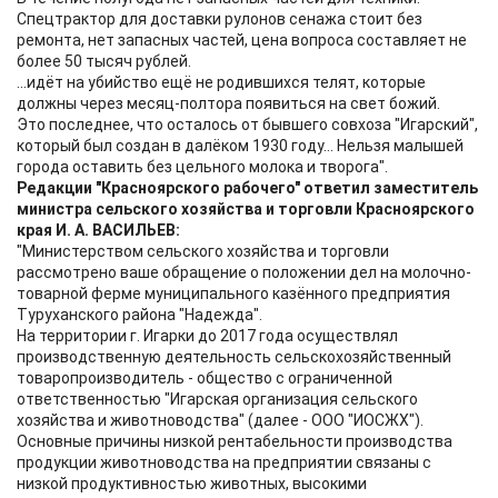
Спецтрактор для доставки рулонов сенажа стоит без
ремонта, нет запасных частей, цена вопроса составляет не
более 50 тысяч рублей.
...идёт на убийство ещё не родившихся телят, которые
должны через месяц-полтора появиться на свет божий.
Это последнее, что осталось от бывшего совхоза "Игарский",
который был создан в далёком 1930 году... Нельзя малышей
города оставить без цельного молока и творога".
Редакции "Красноярского рабочего" ответил заместитель
министра сельского хозяйства и торговли Красноярского
края И. А. ВАСИЛЬЕВ:
"Министерством сельского хозяйства и торговли
рассмотрено ваше обращение о положении дел на молочно-
товарной ферме муниципального казённого предприятия
Туруханского района "Надежда".
На территории г. Игарки до 2017 года осуществлял
производственную деятельность сельскохозяйственный
товаропроизводитель - общество с ограниченной
ответственностью "Игарская организация сельского
хозяйства и животноводства" (далее - ООО "ИОСЖХ").
Основные причины низкой рентабельности производства
продукции животноводства на предприятии связаны с
низкой продуктивностью животных, высокими