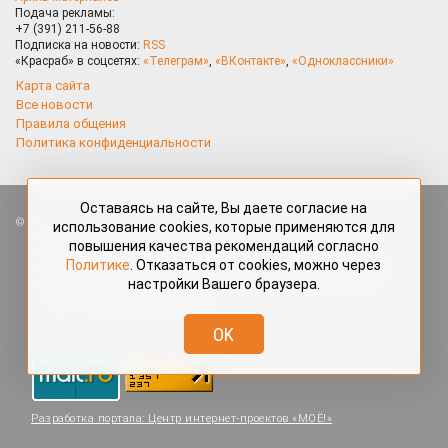
Подача рекламы:
+7 (391) 211-56-88
Подписка на новости:
RSS
«Красраб» в соцсетях:
«Телеграм»
,
«ВКонтакте»
,
«Одноклассники»
Карта сайта
Все новости
Правила общения
Политика конфиденциальности
Оставаясь на сайте, Вы даете согласие на
Все права защищены. Любые материалы, размещённые на портале
использование cookies, которые применяются для
«Красраб.ру» сотрудниками редакции, нештатными авторами
повышения качества рекомендаций согласно
и читателями, являются объектами авторского права. Полное или
Политике
. Отказаться от cookies, можно через
частичное использование материалов, размещённых на портале
настройки Вашего браузера.
«Красраб.ру», допускается только с письменного согласия редакции
с указанием ссылки на источник. Все вопросы можно задать
по адресу
redaktor@krasrab.krsn.ru
.
OK
Разработка портала:
Центр интернет-проектов «МОЁ!»