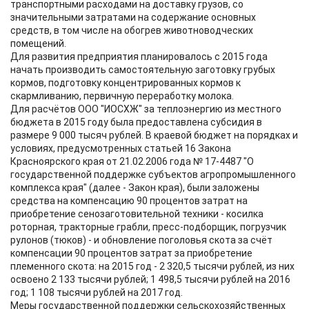
транспортными расходами на доставку грузов, со
значительными затратами на содержание основных
средств, в том числе на обогрев животноводческих
помещений.
Для развития предприятия планировалось с 2015 года
начать производить самостоятельную заготовку грубых
кормов, подготовку концентрированных кормов к
скармливанию, первичную переработку молока.
Для расчётов ООО "ИОСХЖ" за теплоэнергию из местного
бюджета в 2015 году была предоставлена субсидия в
размере 9 000 тысяч рублей. В краевой бюджет на порядках и
условиях, предусмотренных статьей 16 Закона
Красноярского края от 21.02.2006 года № 17-4487 "О
государственной поддержке субъектов агропромышленного
комплекса края" (далее - Закон края), были заложены
средства на компенсацию 90 процентов затрат на
приобретение сенозаготовительной техники - косилка
роторная, тракторные грабли, пресс-подборщик, погрузчик
рулонов (тюков) - и обновление поголовья скота за счёт
компенсации 90 процентов затрат за приобретение
племенного скота: на 2015 год - 2 320,5 тысячи рублей, из них
освоено 2 133 тысячи рублей; 1 498,5 тысячи рублей на 2016
год; 1 108 тысячи рублей на 2017 год.
Меры государственной поддержки сельскохозяйственных