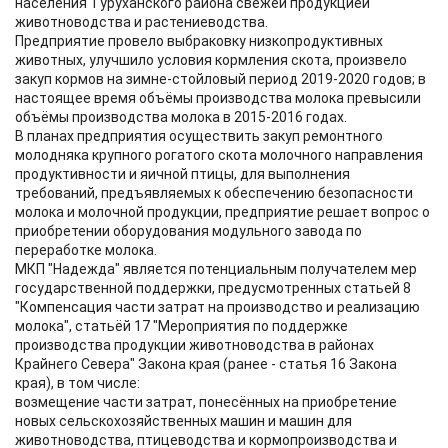
населения Туруханского района свежей продукцией
животноводства и растениеводства.
Предприятие провело выбраковку низкопродуктивных
животных, улучшило условия кормления скота, произвело
закуп кормов на зимне-стойловый период 2019-2020 годов; в
настоящее время объёмы производства молока превысили
объёмы производства молока в 2015-2016 годах.
В планах предприятия осуществить закуп ремонтного
молодняка крупного рогатого скота молочного направления
продуктивности и яичной птицы, для выполнения
требований, предъявляемых к обеспечению безопасности
молока и молочной продукции, предприятие решает вопрос о
приобретении оборудования модульного завода по
переработке молока.
МКП "Надежда" является потенциальным получателем мер
государственной поддержки, предусмотренных статьей 8
"Компенсация части затрат на производство и реализацию
молока", статьёй 17 "Мероприятия по поддержке
производства продукции животноводства в районах
Крайнего Севера" Закона края (ранее - статья 16 Закона
края), в том числе:
возмещение части затрат, понесённых на приобретение
новых сельскохозяйственных машин и машин для
животноводства, птицеводства и кормопроизводства и