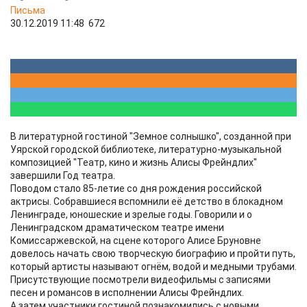
Письма
30.12.2019 11:48
672
В литературной гостиной "Земное солнышко", созданной при
Уярской городской библиотеке, литературно-музыкальной
композицией "Театр, кино и жизнь Алисы Фрейндлих"
завершили Год театра.
Поводом стало 85-летие со дня рождения российской
актрисы. Собравшиеся вспомнили её детство в блокадном
Ленинграде, юношеские и зрелые годы. Говорили и о
Ленинградском драматическом театре имени
Комиссаржевской, на сцене которого Алисе Бруновне
довелось начать свою творческую биографию и пройти путь,
который артисты называют огнём, водой и медными трубами.
Присутствующие посмотрели видеофильмы с записями
песен и романсов в исполнении Алисы Фрейндлих.
А затем участники гостиной познакомились с новыми