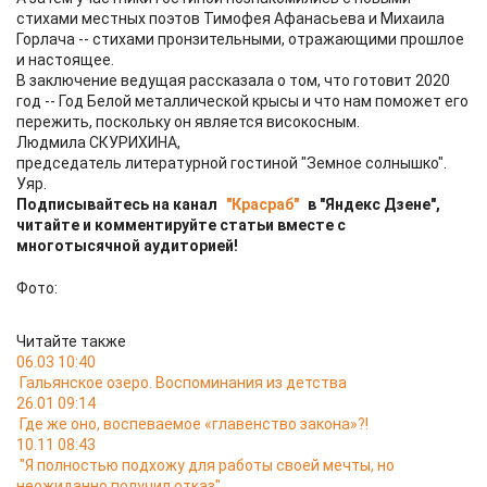
стихами местных поэтов Тимофея Афанасьева и Михаила
Горлача -- стихами пронзительными, отражающими прошлое
и настоящее.
В заключение ведущая рассказала о том, что готовит 2020
год -- Год Белой металлической крысы и что нам поможет его
пережить, поскольку он является високосным.
Людмила СКУРИХИНА,
председатель литературной гостиной "Земное солнышко".
Уяр.
Подписывайтесь на канал
"Красраб"
в "Яндекс Дзене",
читайте и комментируйте статьи вместе с
многотысячной аудиторией!
Фото:
Читайте также
06.03 10:40
Гальянское озеро. Воспоминания из детства
26.01 09:14
Где же оно, воспеваемое «главенство закона»?!
10.11 08:43
"Я полностью подхожу для работы своей мечты, но
неожиданно получил отказ"