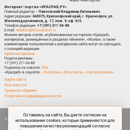
новостной портал
Интернет-портал «КРАСРАБ.РУ»
Главный редактор —
Павловский Владимир Евгеньевич.
Адрес редакции:
660075, Красноярский край, г. Красноярск, ул.
Железнодорожников, д. 17, пом. 9, оф. 615.
Телефон редакции:
+7 (391) 211-56-88
E-mail:
redaktor@krasrab.krsn.ru
Мнения авторов статей, опубликованных на портале «Красраб»,
материалов, размещённых в разделах «Мнения», «Молва», а также
комментариев пользователей к материалам сайта могут не совпадать
с позицией редакции.
Архив материалов
Подача рекламы:
+7 (391) 211-56-88
Подписка на новости:
RSS
«Красраб» в соцсетях:
«Телеграм»
,
«ВКонтакте»
,
«Одноклассники»
Карта сайта
Все новости
Правила общения
Политика конфиденциальности
Оставаясь на сайте, Вы даете согласие на
Все права защищены. Любые материалы, размещённые на портале
использование cookies, которые применяются для
«Красраб.ру» сотрудниками редакции, нештатными авторами
повышения качества рекомендаций согласно
и читателями, являются объектами авторского права. Полное или