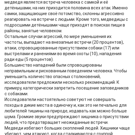
медведя является встреча человека с самкой и её
детёнышами, на них приходится половина всех атак. Именно
самки, защищающие своё потомство, склонны агрессивно
реагировать на встречи с людьми. Кроме того, медведицы с
подросшими детёнышами чаще приходят в поисках пищи в
районы, занятые человеком.
Остальные случаи агрессий, по мере уменьшения их
частоты, выпадают на внезапные встречи (20 процентов),
атаки, спровоцированные присутствием собаки (17) или
выстрелами и ранениями во время охоты (10), нападения
ради еды (5 процентов).
Большинство нападений были спровоцированы
неправильным и рискованным поведением человека. Чтобы
уменьшить количество опасных столкновений,
исследователи предложили несколько рекомендаций. К
примеру, категорически запретить посещение заповедников
с собаками.
Исследователи настоятельно советуют не совершать
походы в дикие места в одиночку и, как это ни печально для
любителей тишины на природе, издавать как можно больше
шума. Громкие звуки предупреждают хищника о присутствии
людей, что предотвращает неожиданные встречи.
Медведи избегают больших скоплений людей. Хищники чаще
убегают, чем атакуют, когда сталкиваются с группой.