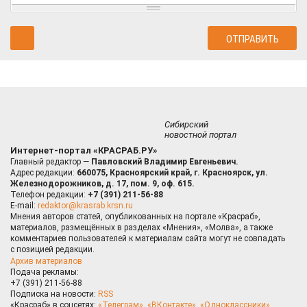
Сибирский
новостной портал
Интернет-портал «КРАСРАБ.РУ»
Главный редактор —
Павловский Владимир Евгеньевич.
Адрес редакции:
660075, Красноярский край, г. Красноярск, ул.
Железнодорожников, д. 17, пом. 9, оф. 615.
Телефон редакции:
+7 (391) 211-56-88
E-mail:
redaktor@krasrab.krsn.ru
Мнения авторов статей, опубликованных на портале «Красраб»,
материалов, размещённых в разделах «Мнения», «Молва», а также
комментариев пользователей к материалам сайта могут не совпадать
с позицией редакции.
Архив материалов
Подача рекламы:
+7 (391) 211-56-88
Подписка на новости:
RSS
«Красраб» в соцсетях:
«Телеграм»
,
«ВКонтакте»
,
«Одноклассники»