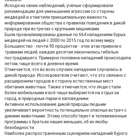
Исходя из своих наблюдений, учёные сформировали
рекомендации для уменьшения агрессии со стороны
медведей и отметили принципиальную важность
информирования общества о правилах поведения в дикой
природе при встречах с крупными хищниками.
Были проанализированы данные по 664 нападениям бурых
медведей на людей с 2000 по 2015 год по всему миру.
Большинство - почти 90 процентов - этих атак привели к
травмам людей, каждая десятая закончилась гибелью
пострадавшего. Примерно половина нападений происходила
летом, чаще всего в дневное время.
Отмечается, что во всех случаях нападения случались в
дикой природе. Исследователи считают, что это связано с
расширением городов в сторону естественных мест
обитания животных. Также отмечается, что люди стали
более мобильными и всё чаще выбираются на отдых за
город, в природные парки и заповедники.
Активное использование дикой природы людьми
увеличивает вероятность потенциально опасных встреч с
дикими животными. Этому способствуют и телевизионные
программы о братьях наших меньших, об их якобы
безобидности.
Наиболее распространённым сценарием нападений бурого