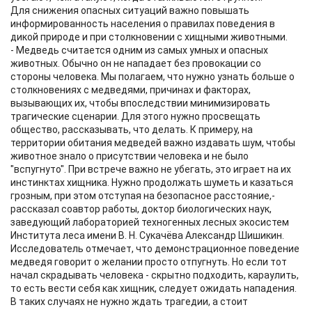
Для снижения опасных ситуаций важно повышать
информированность населения о правилах поведения в
дикой природе и при столкновении с хищными животными.
- Медведь считается одним из самых умных и опасных
животных. Обычно он не нападает без провокации со
стороны человека. Мы полагаем, что нужно узнать больше о
столкновениях с медведями, причинах и факторах,
вызывающих их, чтобы впоследствии минимизировать
трагические сценарии. Для этого нужно просвещать
общество, рассказывать, что делать. К примеру, на
территории обитания медведей важно издавать шум, чтобы
животное знало о присутствии человека и не было
"вспугнуто". При встрече важно не убегать, это играет на их
инстинктах хищника. Нужно продолжать шуметь и казаться
грозным, при этом отступая на безопасное расстояние,-
рассказал соавтор работы, доктор биологических наук,
заведующий лабораторией техногенных лесных экосистем
Института леса имени В. Н. Сукачёва Александр Шишикин.
Исследователь отмечает, что демонстрационное поведение
медведя говорит о желании просто отпугнуть. Но если тот
начал скрадывать человека - скрытно подходить, караулить,
то есть вести себя как хищник, следует ожидать нападения.
В таких случаях не нужно ждать трагедии, а стоит