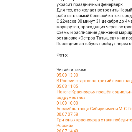
украсит праздничный фейерверк.
Для тех, кто желает встретить Новый 
работать самый большой каток город
С 22часов 30 минут 31 декабря до 4 
маршрутов, проходящих через остров
Схемы и расписание движения маршру
остановке «Остров Татышев» и на п
Последние автобусы пройдут через ос
Фото:
Читайте также
05.08 13:30
В России стартовал третий сезон на
05.08 11:05
На юге Красноярья прошёл социальн
содружество»
01.08 10:00
Ансамбль танца Сибири имени М. С. Г
30.07 07:58
Три юных красноярца стали победит
Россия»
26.07 14:49