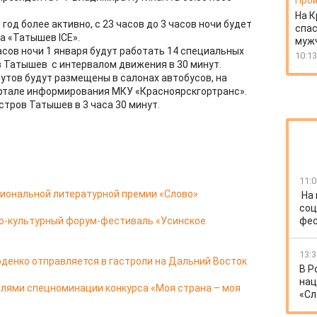
Прои
На К
год более активно, с 23 часов до 3 часов ночи будет
спас
а «Татышев ICE».
муж
часов ночи 1 января будут работать 14 специальных
10:13
 Татышев с интервалом движения в 30 минут.
тов будут размещены в салонах автобусов, на
ортале информирования МКУ «Красноярскгортранс».
тров Татышев в 3 часа 30 минут.
11:0
циональной литературной премии «Слово»
На
соц
о-культурный форум-фестиваль «Усинское
фес
13:3
оденко отправляется в гастроли на Дальний Восток
В Р
нац
елями спецноминации конкурса «Моя страна – моя
«Сл