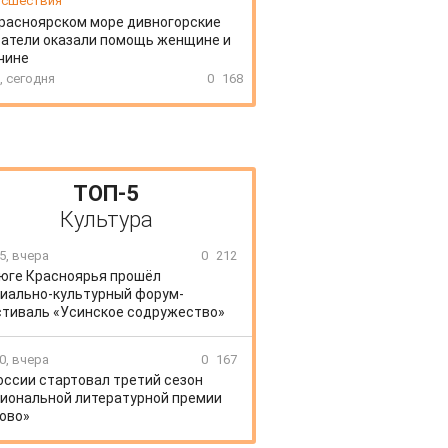
сшествия
расноярском море дивногорские
атели оказали помощь женщине и
чине
, сегодня
0
168
ТОП-5
Культура
5, вчера
0
212
 юге Красноярья прошёл
иально-культурный форум-
тиваль «Усинское содружество»
0, вчера
0
167
оссии стартовал третий сезон
иональной литературной премии
ово»