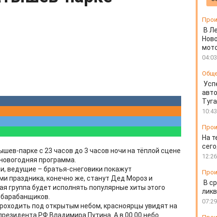
Прои
В Л
Ново
мот
04:03
Общ
Усп
авто
Туг
10:43
Прои
На т
сего
тышев-парке с 23 часов до 3 часов ночи на тёплой сцене
12:26
новогодняя программа.
и, ведущие – братья-снеговики покажут
Прои
и праздника, конечно же, станут Дед Мороз и
В ср
ая группа будет исполнять популярные хиты этого
ликв
у барабанщиков.
07:29
 проходить под открытым небом, красноярцы увидят на
резидента РФ Владимира Путина. А в 00.00 небо