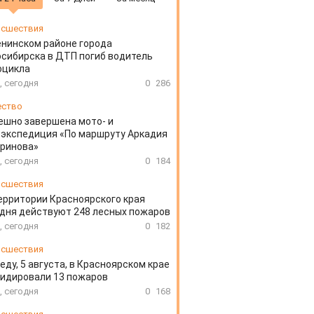
сшествия
енинском районе города
сибирска в ДТП погиб водитель
оцикла
, сегодня
0
286
ество
ешно завершена мото- и
экспедиция «По маршруту Аркадия
аринова»
, сегодня
0
184
сшествия
ерритории Красноярского края
дня действуют 248 лесных пожаров
, сегодня
0
182
сшествия
еду, 5 августа, в Красноярском крае
идировали 13 пожаров
, сегодня
0
168