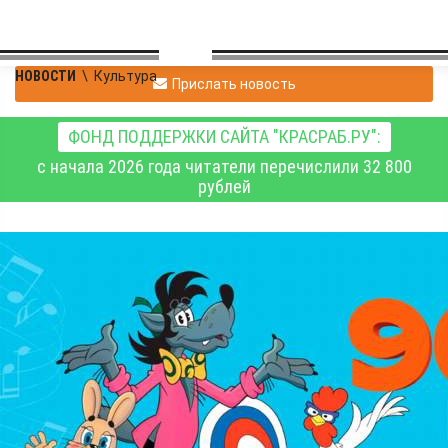
НОВОСТИ
\
Культура
Прислать новость
ФОНД ПОДДЕРЖКИ САЙТА "КРАСРАБ.РУ":
с начала 2026 года читатели перечислили 32 800
рублей
В Красноярском крае
пройдёт VII ежегодный
благотворительный
фестиваль
мультконцертов