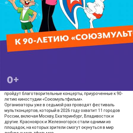
Культура
30.05.2026 10:35
504
2 июня во Дворце культуры города Железногорска и 3 июня в
Большом концертном зале Красноярской филармонии
пройдут благотворительные концерты, приуроченные к 90-
летию киностудии «Союзмультфильм».
Организаторы уже в седьмой раз проводят фестиваль
мультконцертов, который в 2026 году охватит 11 городов
России, включая Москву, Екатеринбург, Владивосток и
другие. Красноярск и Железногорск стали одними из
площадок, на которых зрители смогут окунуться в мир