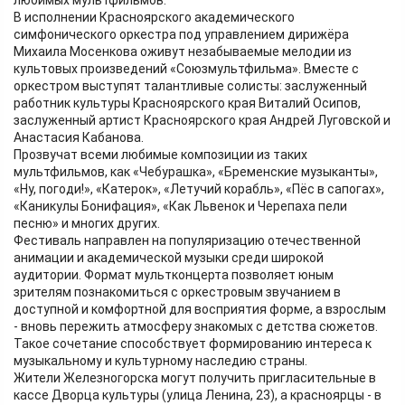
любимых мультфильмов.
В исполнении Красноярского академического
симфонического оркестра под управлением дирижёра
Михаила Мосенкова оживут незабываемые мелодии из
культовых произведений «Союзмультфильма». Вместе с
оркестром выступят талантливые солисты: заслуженный
работник культуры Красноярского края Виталий Осипов,
заслуженный артист Красноярского края Андрей Луговской и
Анастасия Кабанова.
Прозвучат всеми любимые композиции из таких
мультфильмов, как «Чебурашка», «Бременские музыканты»,
«Ну, погоди!», «Катерок», «Летучий корабль», «Пёс в сапогах»,
«Каникулы Бонифация», «Как Львенок и Черепаха пели
песню» и многих других.
Фестиваль направлен на популяризацию отечественной
анимации и академической музыки среди широкой
аудитории. Формат мультконцерта позволяет юным
зрителям познакомиться с оркестровым звучанием в
доступной и комфортной для восприятия форме, а взрослым
- вновь пережить атмосферу знакомых с детства сюжетов.
Такое сочетание способствует формированию интереса к
музыкальному и культурному наследию страны.
Жители Железногорска могут получить пригласительные в
кассе Дворца культуры (улица Ленина, 23), а красноярцы - в