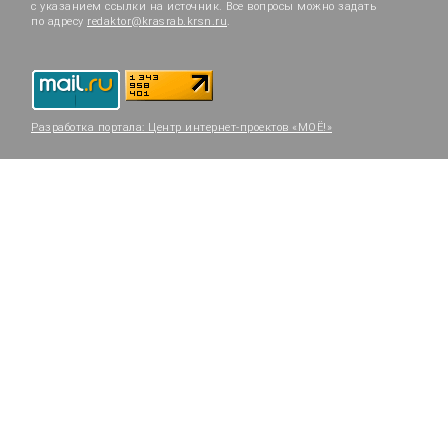
с указанием ссылки на источник. Все вопросы можно задать
по адресу
redaktor@krasrab.krsn.ru
.
Разработка портала:
Центр интернет-проектов «МОЁ!»