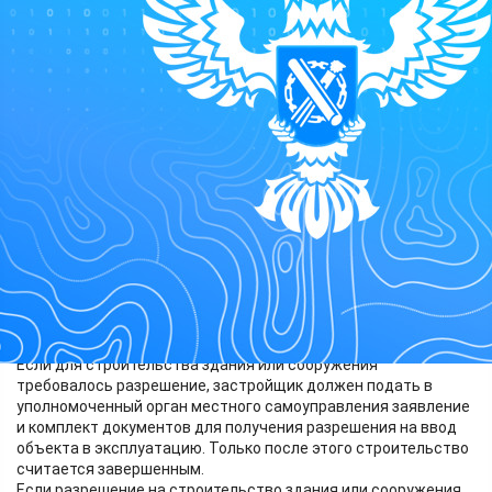
Общество
30.05.2026 10:00
384
С 1 марта 2025 года в России действует принцип «построил -
оформи», закреплённый Федеральным законом от 26.12.2024
года № 487. Суть этого подхода проста: эксплуатация любого
построенного здания или сооружения возможна после его
официального оформления - получения разрешения на ввод
в эксплуатацию или кадастрового учёта и регистрации прав.
Как действовать застройщику?
Если для строительства здания или сооружения
требовалось разрешение, застройщик должен подать в
уполномоченный орган местного самоуправления заявление
и комплект документов для получения разрешения на ввод
объекта в эксплуатацию. Только после этого строительство
считается завершенным.
Если разрешение на строительство здания или сооружения