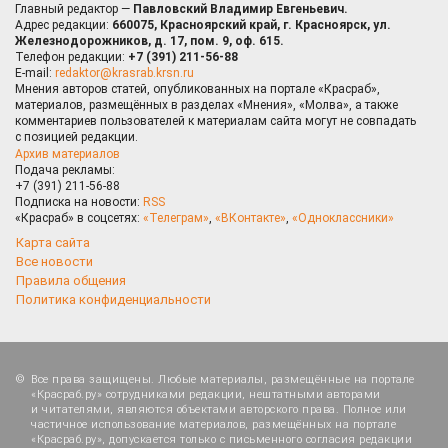
Главный редактор —
Павловский Владимир Евгеньевич.
Адрес редакции:
660075, Красноярский край, г. Красноярск, ул.
Железнодорожников, д. 17, пом. 9, оф. 615.
Телефон редакции:
+7 (391) 211-56-88
E-mail:
redaktor@krasrab.krsn.ru
Мнения авторов статей, опубликованных на портале «Красраб»,
материалов, размещённых в разделах «Мнения», «Молва», а также
комментариев пользователей к материалам сайта могут не совпадать
с позицией редакции.
Архив материалов
Подача рекламы:
+7 (391) 211-56-88
Подписка на новости:
RSS
«Красраб» в соцсетях:
«Телеграм»
,
«ВКонтакте»
,
«Одноклассники»
Карта сайта
Все новости
Правила общения
Политика конфиденциальности
Все права защищены. Любые материалы, размещённые на портале
«Красраб.ру» сотрудниками редакции, нештатными авторами
и читателями, являются объектами авторского права. Полное или
частичное использование материалов, размещённых на портале
«Красраб.ру», допускается только с письменного согласия редакции