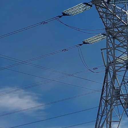
Погода
29.05.2026 12:18
395
Фото:
«Россети Сибирь» – «Красноярскэнерго»
По прогнозу синоптиков, 29 мая и в течение суток 30 мая в
центральных и южных округах Красноярского края
ожидаются сильный ветер с порывами до 25 метров в
секунду и более, дожди, грозы и град.
Для оперативного устранения возможных технологических
нарушений в работе электросетей филиала
«Красноярскэнерго» в круглосуточной готовности