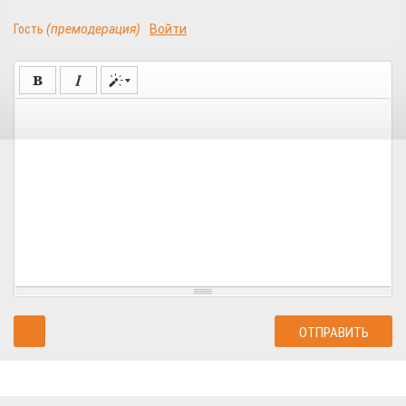
Гость
(премодерация)
Войти