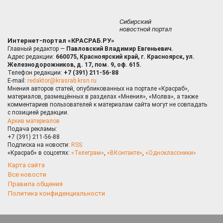
Сибирский
новостной портал
Интернет-портал «КРАСРАБ.РУ»
Главный редактор —
Павловский Владимир Евгеньевич.
Адрес редакции:
660075, Красноярский край, г. Красноярск, ул.
Железнодорожников, д. 17, пом. 9, оф. 615.
Телефон редакции:
+7 (391) 211-56-88
E-mail:
redaktor@krasrab.krsn.ru
Мнения авторов статей, опубликованных на портале «Красраб»,
материалов, размещённых в разделах «Мнения», «Молва», а также
комментариев пользователей к материалам сайта могут не совпадать
с позицией редакции.
Архив материалов
Подача рекламы:
+7 (391) 211-56-88
Подписка на новости:
RSS
«Красраб» в соцсетях:
«Телеграм»
,
«ВКонтакте»
,
«Одноклассники»
Карта сайта
Все новости
Правила общения
Политика конфиденциальности