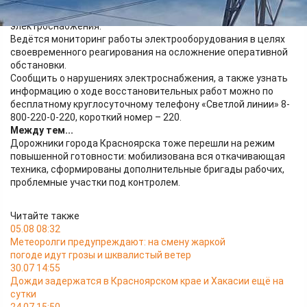
находятся 243 бригады, в составе которых 1 353 сотрудника
и 819 единиц техники. Подготовлены 32 резервных источника
электроснабжения.
Ведётся мониторинг работы электрооборудования в целях
своевременного реагирования на осложнение оперативной
обстановки.
Сообщить о нарушениях электроснабжения, а также узнать
информацию о ходе восстановительных работ можно по
бесплатному круглосуточному телефону «Светлой линии» 8-
800-220-0-220, короткий номер – 220.
Между тем...
Дорожники города Красноярска тоже перешли на режим
повышенной готовности: мобилизована вся откачивающая
техника, сформированы дополнительные бригады рабочих,
проблемные участки под контролем.
Читайте также
05.08 08:32
Метеоролги предупреждают: на смену жаркой
погоде идут грозы и шквалистый ветер
30.07 14:55
Дожди задержатся в Красноярском крае и Хакасии ещё на
сутки