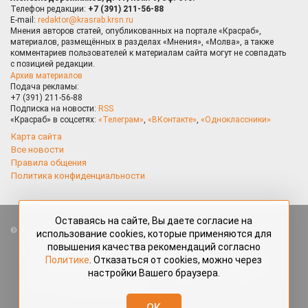
Телефон редакции:
+7 (391) 211-56-88
E-mail:
redaktor@krasrab.krsn.ru
Мнения авторов статей, опубликованных на портале «Красраб»,
материалов, размещённых в разделах «Мнения», «Молва», а также
комментариев пользователей к материалам сайта могут не совпадать
с позицией редакции.
Архив материалов
Подача рекламы:
+7 (391) 211-56-88
Подписка на новости:
RSS
«Красраб» в соцсетях:
«Телеграм»
,
«ВКонтакте»
,
«Одноклассники»
Карта сайта
Все новости
Правила общения
Политика конфиденциальности
Оставаясь на сайте, Вы даете согласие на
Все права защищены. Любые материалы, размещённые на портале
использование cookies, которые применяются для
«Красраб.ру» сотрудниками редакции, нештатными авторами
повышения качества рекомендаций согласно
и читателями, являются объектами авторского права. Полное или
Политике
. Отказаться от cookies, можно через
частичное использование материалов, размещённых на портале
настройки Вашего браузера.
«Красраб.ру», допускается только с письменного согласия редакции
с указанием ссылки на источник. Все вопросы можно задать
по адресу
redaktor@krasrab.krsn.ru
.
OK