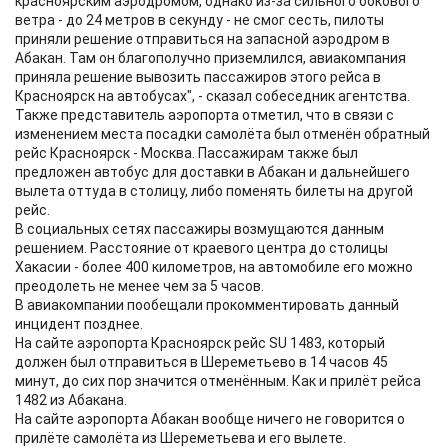
красноярским аэродромом, однако из-за сильного бокового
ветра - до 24 метров в секунду - не смог сесть, пилоты
приняли решение отправиться на запасной аэродром в
Абакан. Там он благополучно приземлился, авиакомпания
приняла решение вывозить пассажиров этого рейса в
Красноярск на автобусах", - сказал собеседник агентства.
Также представитель аэропорта отметил, что в связи с
изменением места посадки самолёта был отменён обратный
рейс Красноярск - Москва. Пассажирам также был
предложен автобус для доставки в Абакан и дальнейшего
вылета оттуда в столицу, либо поменять билеты на другой
рейс.
В социальных сетях пассажиры возмущаются данным
решением. Расстояние от краевого центра до столицы
Хакасии - более 400 километров, на автомобиле его можно
преодолеть не менее чем за 5 часов.
В авиакомпании пообещали прокомментировать данный
инцидент позднее.
На сайте аэропорта Красноярск рейс SU 1483, который
должен был отправиться в Шереметьево в 14 часов 45
минут, до сих пор значится отменённым. Как и прилёт рейса
1482 из Абакана.
На сайте аэропорта Абакан вообще ничего не говорится о
прилёте самолёта из Шереметьева и его вылете.