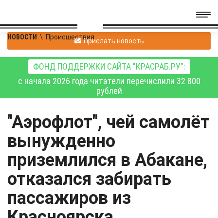
НОВОСТИ
\
Происшествия
Прислать новость
ФОНД ПОДДЕРЖКИ САЙТА "КРАСРАБ.РУ":
с начала 2026 года читатели перечислили 32 800
рублей
"Аэрофлот", чей самолёт
вынужденно
приземлился в Абакане,
отказался забирать
пассажиров из
Красноярска