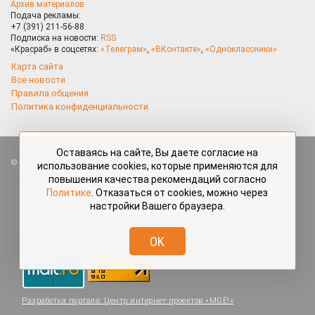
Архив материалов
Подача рекламы:
+7 (391) 211-56-88
Подписка на новости:
RSS
«Красраб» в соцсетях:
«Телеграм»
,
«ВКонтакте»
,
«Одноклассники»
Карта сайта
Все новости
Правила общения
Политика конфиденциальности
Оставаясь на сайте, Вы даете согласие на
Все права защищены. Любые материалы, размещённые на портале
использование cookies, которые применяются для
«Красраб.ру» сотрудниками редакции, нештатными авторами
повышения качества рекомендаций согласно
и читателями, являются объектами авторского права. Полное или
Политике
. Отказаться от cookies, можно через
частичное использование материалов, размещённых на портале
настройки Вашего браузера.
«Красраб.ру», допускается только с письменного согласия редакции
с указанием ссылки на источник. Все вопросы можно задать
по адресу
redaktor@krasrab.krsn.ru
.
OK
Разработка портала:
Центр интернет-проектов «МОЁ!»