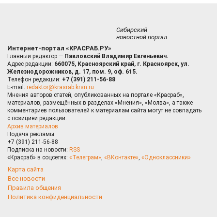
Сибирский
новостной портал
Интернет-портал «КРАСРАБ.РУ»
Главный редактор —
Павловский Владимир Евгеньевич.
Адрес редакции:
660075, Красноярский край, г. Красноярск, ул.
Железнодорожников, д. 17, пом. 9, оф. 615.
Телефон редакции:
+7 (391) 211-56-88
E-mail:
redaktor@krasrab.krsn.ru
Мнения авторов статей, опубликованных на портале «Красраб»,
материалов, размещённых в разделах «Мнения», «Молва», а также
комментариев пользователей к материалам сайта могут не совпадать
с позицией редакции.
Архив материалов
Подача рекламы:
+7 (391) 211-56-88
Подписка на новости:
RSS
«Красраб» в соцсетях:
«Телеграм»
,
«ВКонтакте»
,
«Одноклассники»
Карта сайта
Все новости
Правила общения
Политика конфиденциальности