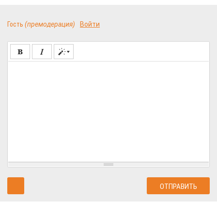
Гость
(премодерация)
Войти