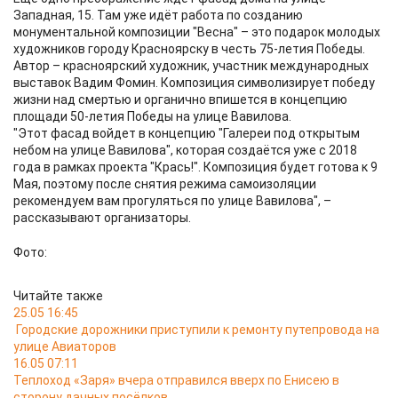
Западная, 15. Там уже идёт работа по созданию
монументальной композиции "Весна" – это подарок молодых
художников городу Красноярску в честь 75-летия Победы.
Автор – красноярский художник, участник международных
выставок Вадим Фомин. Композиция символизирует победу
жизни над смертью и органично впишется в концепцию
площади 50-летия Победы на улице Вавилова.
"Этот фасад войдет в концепцию "Галереи под открытым
небом на улице Вавилова", которая создаётся уже с 2018
года в рамках проекта "Крась!". Композиция будет готова к 9
Мая, поэтому после снятия режима самоизоляции
рекомендуем вам прогуляться по улице Вавилова", –
рассказывают организаторы.
Фото:
Читайте также
25.05 16:45
Городские дорожники приступили к ремонту путепровода на
улице Авиаторов
16.05 07:11
Теплоход «Заря» вчера отправился вверх по Енисею в
сторону дачных посёлков