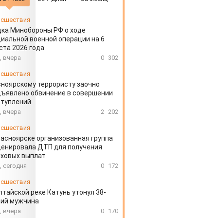
сшествия
ка Минобороны РФ о ходе
иальной военной операции на 6
ста 2026 года
, вчера
0
302
сшествия
ноярскому террористу заочно
ъявлено обвинение в совершении
ступлений
, вчера
2
202
сшествия
расноярске организованная группа
ценировала ДТП для получения
аховых выплат
, сегодня
0
172
сшествия
лтайской реке Катунь утонул 38-
ний мужчина
, вчера
0
170