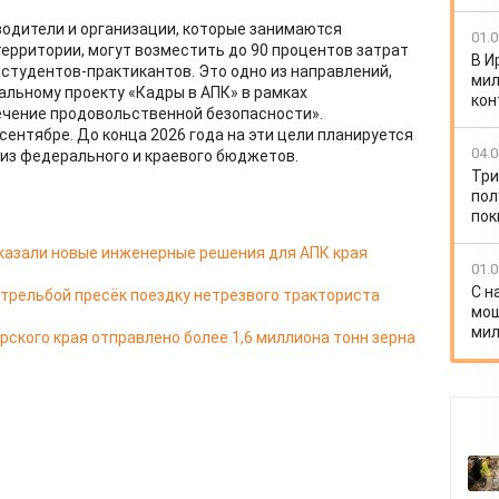
одители и организации, которые занимаются
01.0
территории, могут возместить до 90 процентов затрат
В И
 студентов-практикантов. Это одно из направлений,
мил
альному проекту «Кадры в АПК» в рамках
кон
ечение продовольственной безопасности».
ентябре. До конца 2026 года на эти цели планируется
04.0
 из федерального и краевого бюджетов.
Три
пол
пок
казали новые инженерные решения для АПК края
01.0
С н
стрельбой пресёк поездку нетрезвого тракториста
мош
мил
ярского края отправлено более 1,6 миллиона тонн зерна