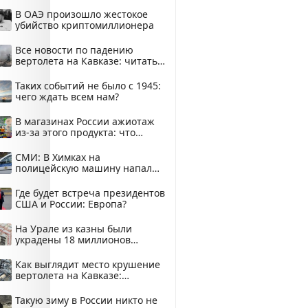
В ОАЭ произошло жестокое
убийство криптомиллионера
Все новости по падению
вертолета на Кавказе: читать
здесь
Таких событий не было с 1945:
чего ждать всем нам?
В магазинах России ажиотаж
из-за этого продукта: что
купить?
СМИ: В Химках на
полицейскую машину напали
и подожгли.
Где будет встреча президентов
США и России: Европа?
На Урале из казны были
украдены 18 миллионов
рублей
Как выглядит место крушение
вертолета на Кавказе:
смотреть
Такую зиму в России никто не