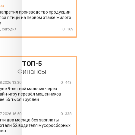
ес
запретил производство продукции
яса птицы на первом этаже жилого
а
, сегодня
0
169
ТОП-5
Финансы
8.2026 13:30
0
443
уве 9-летний мальчик через
айн-игру перевёл мошенников
ее 55 тысяч рублей
7.2026 16:50
0
338
чти два месяца без зарплаты
отали 52 водителя мусоросборных
шин