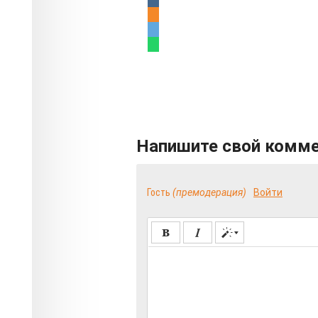
Напишите свой комм
Гость
(премодерация)
Войти