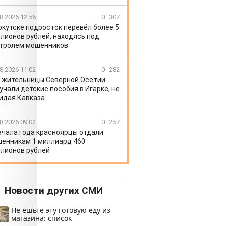
8.2026 12:56
0
307
ркутске подросток перевёл более 5
лионов рублей, находясь под
тролем мошенников
8.2026 11:02
0
282
 жительницы Северной Осетии
учали детские пособия в Игарке, не
идая Кавказа
8.2026 09:02
0
257
ачала года красноярцы отдали
енникам 1 миллиард 460
лионов рублей
Новости других СМИ
Не ешьте эту готовую еду из
магазина: список