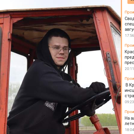
ктикантов
Прои
Свод
спец
авгу
17:56
Прои
Крас
пред
пре
20:11
Прои
В К
инс
стр
09:23
Прои
На а
лет
18:04