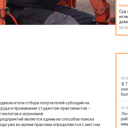
Бизн
Суд 
из м
дом
08:43
03.0
В Т
онл
бол
одвели итоги отбора получателей субсидий на
31.0
труда и проживание студентов-практикантов –
По
хтиологов и агрономов.
раб
редприятий является одним из способов поиска
ма
юди уже во время практики определяются с местом