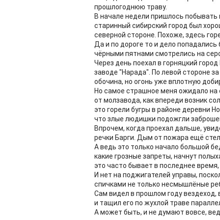
прошлогоднюю траву.
В начале недели пришлось побывать в
старинный сибирский город был хоро
северной стороне. Похоже, здесь горе
Да и по дороге то и дело попадалис
чёрными пятнами смотрелись на сер
Через день поехал в горняцкий горо
заводе "Нарада". По левой стороне з
обочина, но огонь уже вплотную доби
Но самое страшное меня ожидало на 
от молзавода, как впереди возник со
это горели бугры в районе деревни Но
что злые людишки подожгли заброше
Впрочем, когда проехал дальше, увид
речки Барги. Дым от пожара ещё стел
А ведь это только начало большой бе
какие грозные запреты, начнут полых
это часто бывает в последнее время,
И нет на поджигателей управы, поско
спичками не только несмышлёные реб
Сам видел в прошлом году вездеход,
и тащил его по жухлой траве паралле
А может быть, и не думают вовсе, ведь