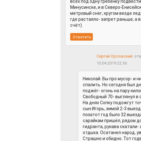
всех под одну гребенку подвести
Минусинске, и в Северо-Енисейск
метровый снег, кругом везде лед-
где растаяло- запрет раньше, а 
счёт).
Сергей Орловский
отв
10.04.2019 22:36
Николай. Вы про мусор- и н
спалить. Но сегодня был дн
поджёг- огонь на пару кил
Свободный 70- выглянул в о
На днях Сопку подожгут точ
сын Игорь, зимой 2-3 выезд
позатот год было 32 выезда
сарайкам пришёл, рядом д
гидранта, рукава скатали- 
отдыха. Осатанел народ, у
Страшно и обидно. Тот год