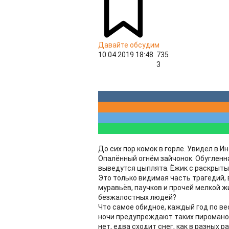
Давайте обсудим
10.04.2019 18:48
735
3
До сих пор комок в горле. Увидел в 
Опалённый огнём зайчонок. Обугленна
выведутся цыплята. Ёжик с раскрытым
Это только видимая часть трагедий,
муравьёв, паучков и прочей мелкой ж
безжалостных людей?
Что самое обидное, каждый год по ве
ночи предупреждают таких пироманов,
нет, едва сходит снег, как в разных 