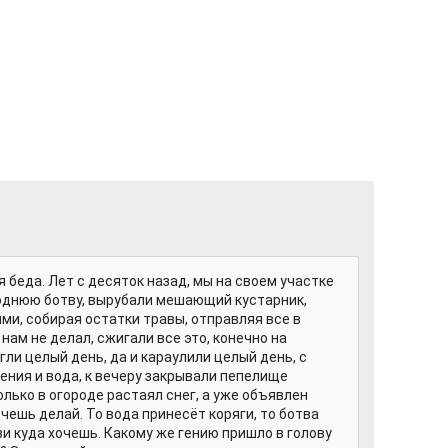
 беда. Лет с десяток назад, мы на своем участке
однюю ботву, вырубали мешающий кустарник,
ми, собирая остатки травы, отправляя все в
нам не делал, сжигали все это, конечно на
гли целый день, да и караулили целый день, с
ния и вода, к вечеру закрывали пепелище
олько в огороде растаял снег, а уже объявлен
чешь делай. То вода принесёт коряги, то ботва
зи куда хочешь. Какому же гению пришло в голову