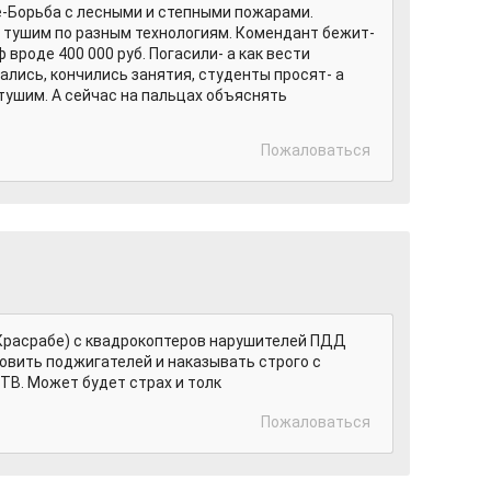
е-Борьба с лесными и степными пожарами.
- тушим по разным технологиям. Комендант бежит-
 вроде 400 000 руб. Погасили- а как вести
ались, кончились занятия, студенты просят- а
тушим. А сейчас на пальцах объяснять
Пожаловаться
в Красрабе) с квадрокоптеров нарушителей ПДД
ловить поджигателей и наказывать строго с
ТВ. Может будет страх и толк
Пожаловаться