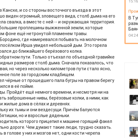
15:16
 Канске, и со стороны восточного въезда в этот
Прои
шо виден огромный, зловещего вида, столб дыма на его
В Ту
ла свалка, а вместе с ней -- и окружающая территория.
разм
ь большие проплешины выжженной земли, которые
Бая
ом фоне ещё нетронутой пламенем травы.
04:24
д Бородино, где намеревался побывать на молочном
а посёлком Ирша увидел небольшой дым. Это горела
рался до ближайшего берёзового колка.
обратном пути. Только отъехал по объездной гравийке
лидных размеров столб дыма. Сначала показалось, что
вая, но через несколько километров пути стало ясно,
нное поле за городским кладбищем.
ел чёрные от прошедшего пала бугры на правом берегу
ился в её пойме.
ды. Пройдёт ещё немного времени, и несмотря ни на
ать заброшенные нивы, берёзовые колки, а ними, как
 и жилые дома в сёлах и деревнях.
льку их тьмы и они вездесущи. Причём балуются
ятишки, но и взрослые дяденьки.
 водитель которого прицепил к машине горящий факел
льно дороге. Чем думают такие люди, трудно сказать.
 в голове у них и мозгов нет, одни кости черепа