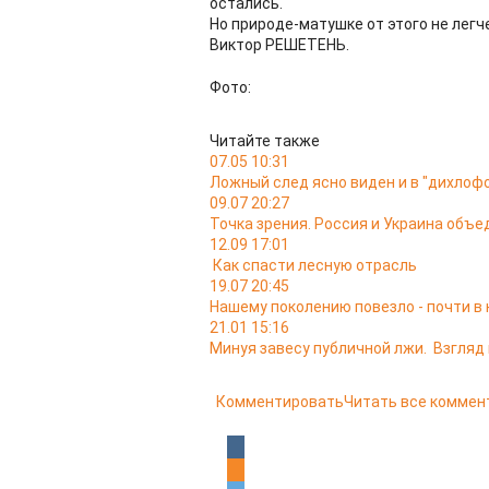
остались.
Но природе-матушке от этого не легч
Виктор РЕШЕТЕНЬ.
Фото:
Читайте также
07.05 10:31
Ложный след ясно виден и в "дихлофо
09.07 20:27
Точка зрения. Россия и Украина объе
12.09 17:01
Как спасти лесную отрасль
19.07 20:45
Нашему поколению повезло - почти в
21.01 15:16
Минуя завесу публичной лжи. Взгляд
Комментировать
Читать все коммен