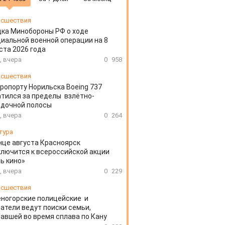
сшествия
ка Минобороны РФ о ходе
иальной военной операции на 8
ста 2026 года
, вчера
0
958
сшествия
эропорту Норильска Boeing 737
тился за пределы взлётно-
адочной полосы
, вчера
0
264
тура
нце августа Красноярск
лючится к всероссийской акции
ь кино»
, вчера
0
229
сшествия
ногорские полицейские и
атели ведут поиски семьи,
авшей во время сплава по Кану