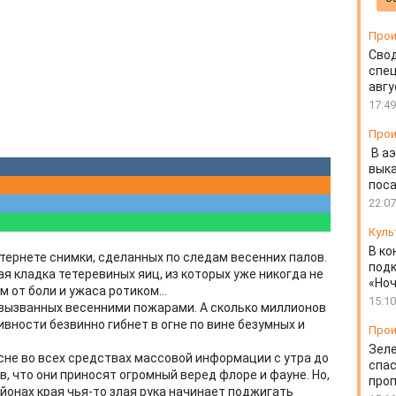
Прои
Свод
спец
авгу
17:49
Прои
В а
выка
пос
22:07
Куль
В ко
Интернете снимки, сделанных по следам весенних палов.
подк
я кладка тетеревиных яиц, из которых уже никогда не
«Ноч
 от боли и ужаса ротиком...
15:10
 вызванных весенними пожарами. А сколько миллионов
ивности безвинно гибнет в огне по вине безумных и
Прои
Зеле
сне во всех средствах массовой информации с утра до
спас
 что они приносят огромный веред флоре и фауне. Но,
проп
районах края чья-то злая рука начинает поджигать