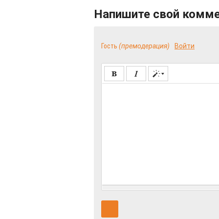
Напишите свой комм
Гость
(премодерация)
Войти