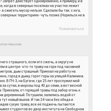
? Запрет действует одновременно, к примеру, и в
е, когда в северных поселках на участке лежит
 а сжигать мусор нельзя. Сделали бы так: с юга,
в северных территориях- чуть позже (Норильск не в
Пожаловаться
етил Николай
ичего страшного, если его сжечь, а округу не
ём в центре- кто-то траву на горе под часовней
ометров, дым страшный. Приехал на работу на
кно, город в дыму, горят горы за улицей Калинина.
но. В ПЧ-3, на Бугаче, где 25 лет прослужил мой
а за сутки, в морозы под 40 до семи, а вот весной
. Приехали, от горящей травы под забор огонь к
ом деревянный. Потушили, залились водой от
а тут новый вызов. И так 24 часа без обеда и
видев сухую траву, все её поджечь пытаются.
вывел студентов во двор института на Свободном