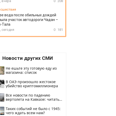
, вчера
0
208
сшествия
ве вода после обильных дождей
ыла участок автодороги Чадан –
н-Тала
, сегодня
0
181
Новости других СМИ
Не ешьте эту готовую еду из
магазина: список
В ОАЭ произошло жестокое
убийство криптомиллионера
Все новости по падению
вертолета на Кавказе: читать
здесь
Таких событий не было с 1945:
чего ждать всем нам?