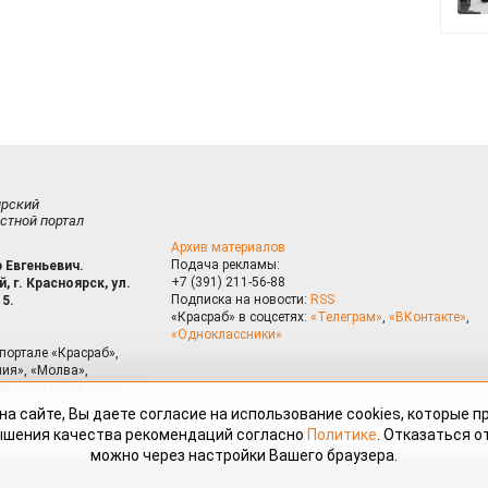
ирский
стной портал
Архив материалов
Подача рекламы:
 Евгеньевич.
+7 (391) 211-56-88
, г. Красноярск, ул.
Подписка на новости:
RSS
15.
«Красраб» в соцсетях:
«Телеграм»
,
«ВКонтакте»
,
«Одноклассники»
портале «Красраб»,
ия», «Молва»,
риалам сайта могут
на сайте, Вы даете согласие на использование cookies, которые 
ышения качества рекомендаций согласно
Политике
. Отказаться от
можно через настройки Вашего браузера.