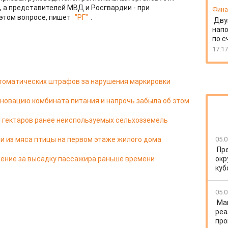
, а представителей МВД и Росгвардии - при
Фин
этом вопросе, пишет
"РГ"
.
Дву
напо
по с
17:17
втоматических штрафов за нарушения маркировки
новацию комбината питания и напрочь забыла об этом
чи гектаров ранее неиспользуемых сельхозземель
и из мяса птицы на первом этаже жилого дома
05.0
Пр
ение за высадку пассажира раньше времени
окр
куб
05.0
Ма
реа
про