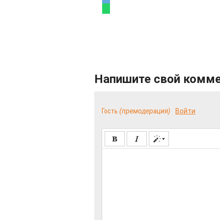
Напишите свой комм
Гость
(премодерация)
Войти