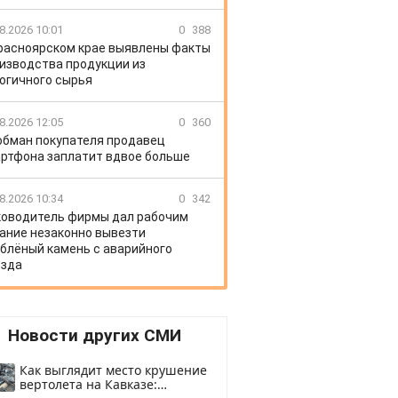
8.2026 10:01
0
388
расноярском крае выявлены факты
изводства продукции из
огичного сырья
8.2026 12:05
0
360
обман покупателя продавец
ртфона заплатит вдвое больше
8.2026 10:34
0
342
ководитель фирмы дал рабочим
ание незаконно вывезти
блёный камень с аварийного
зда
Новости других СМИ
Как выглядит место крушение
вертолета на Кавказе: