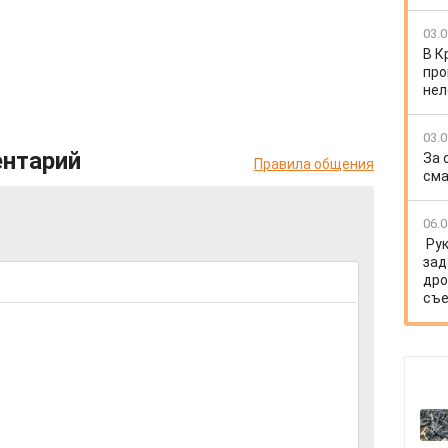
03.0
В К
про
нел
03.0
ентарий
За 
Правила общения
сма
06.0
Ру
зад
дро
съе