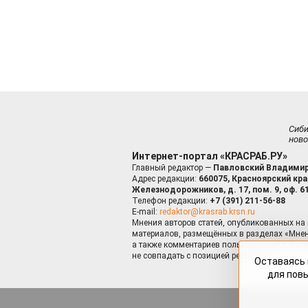
Сиб
ново
Интернет-портал «КРАСРАБ.РУ»
Главный редактор —
Павловский Владимир
Адрес редакции:
660075, Красноярский край
Железнодорожников, д. 17, пом. 9, оф. 6
Телефон редакции:
+7 (391) 211-56-88
E-mail:
redaktor@krasrab.krsn.ru
Мнения авторов статей, опубликованных на 
материалов, размещённых в разделах «Мнен
а также комментариев пользователей к мате
не совпадать с позицией редакции.
Оставаясь 
для пов