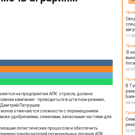
Прои
Свод
спец
авгу
17:49
Прои
В а
выка
пос
22:07
Прои
В Ту
разм
няется на предприятия АПК: отрасль должна
Бая
севная кампания - проводиться в штатном режиме,
04:24
 Дмитрий Патрушев.
егионов отмечаются сложности с перемещением
Прои
 также удобрениями, семенами, запасными частями для
Семь
реке
изации логистических процессов и обеспечить
22:01
призвал руководителей региональных органов АПК