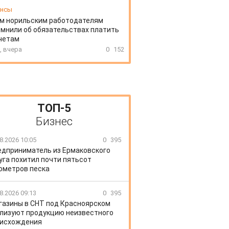
ансы
м норильским работодателям
мнили об обязательствах платить
четам
, вчера
0
152
ТОП-5
Бизнес
8.2026 10:05
0
395
едприниматель из Ермаковского
уга похитил почти пятьсот
ометров песка
8.2026 09:13
0
395
газины в СНТ под Красноярском
лизуют продукцию неизвестного
исхождения