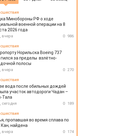
сшествия
ка Минобороны РФ о ходе
иальной военной операции на 8
ста 2026 года
, вчера
0
986
сшествия
эропорту Норильска Boeing 737
тился за пределы взлётно-
адочной полосы
, вчера
0
270
сшествия
ве вода после обильных дождей
ыла участок автодороги Чадан –
н-Тала
, сегодня
0
189
сшествия
я, пропавшая во время сплава по
 Кан, найдена
, вчера
0
174