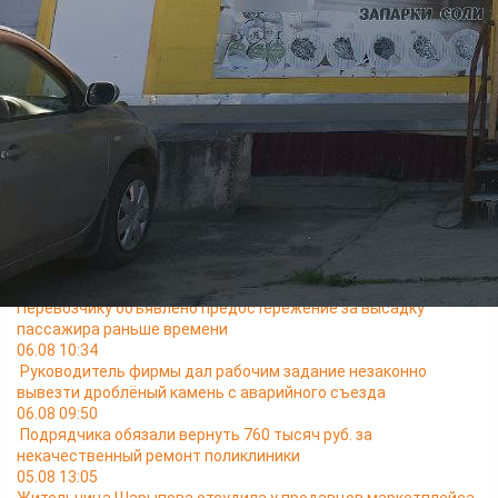
Тогда житель Енисейска решил обратиться в управление
Роспотребнадзора, специалисты которого помогли
составить исковое заявление.
Суд взыскал с ИП Овечко Е.М. 148 500 рублей, в том числе
предоплату за товар - 48 000 рублей, неустойку за просрочку
передачи товара - 48 000 рублей, моральный вред – 3 000
рублей, штраф - 49 500 рублей.
Решение суда не вступило в законную силу.
Читайте также
07.08 08:43
Суд запретил производство продукции из мяса птицы на
первом этаже жилого дома
06.08 13:05
Перевозчику объявлено предостережение за высадку
пассажира раньше времени
06.08 10:34
Руководитель фирмы дал рабочим задание незаконно
вывезти дроблёный камень с аварийного съезда
06.08 09:50
Подрядчика обязали вернуть 760 тысяч руб. за
некачественный ремонт поликлиники
05.08 13:05