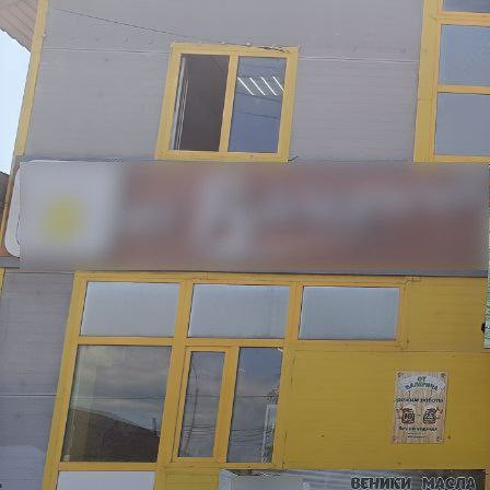
Бизнес
11.08.2025 08:35
831
Житель Енисейска затеял ремонт в квартире. Напольную
плитку и подложку он решил приобрести в лесосибирском
магазине "Полfloor". Заключив с продавцом договор купли-
продажи на общую сумму 68 040 рублей, внёс предоплату - 48
тысяч рублей.
В указанный срок товар не был доставлен покупателю, а
неоднократные напоминания осуществить его поставку или
вернуть внесённую предоплату не принесли результата.
Письменная претензия также осталась без ответа.