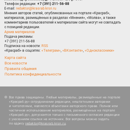
Телефон редакции:
+7 (391) 211-56-88
E-mail:
redaktor@krasrab.krsn.ru
Мнения авторов статей, опубликованных на портале «Красраб»,
материалов, размещённых в разделах «Мнения», «Молва», а также
комментариев пользователей к материалам сайта могут не совпадать
с позицией редакции.
Архив материалов
Подача рекламы:
+7 (391) 211-56-88
Подписка на новости:
RSS
«Красраб» в соцсетях:
«Телеграм»
,
«ВКонтакте»
,
«Одноклассники»
Карта сайта
Все новости
Правила общения
Политика конфиденциальности
Все права защищены. Любые материалы, размещённые на портале
«Красраб.ру» сотрудниками редакции, нештатными авторами
и читателями, являются объектами авторского права. Полное или
частичное использование материалов, размещённых на портале
«Красраб.ру», допускается только с письменного согласия редакции
с указанием ссылки на источник. Все вопросы можно задать
по адресу
redaktor@krasrab.krsn.ru
.