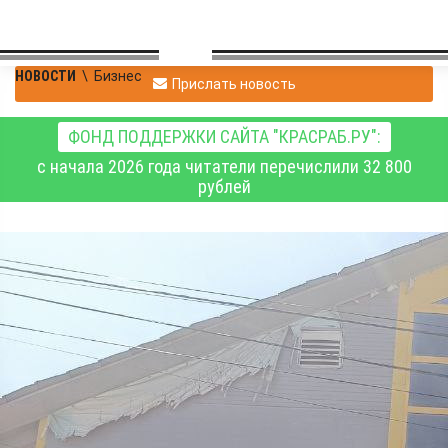
НОВОСТИ
\
Бизнес
Прислать новость
ФОНД ПОДДЕРЖКИ САЙТА "КРАСРАБ.РУ":
с начала 2026 года читатели перечислили 32 800
рублей
Предприниматель из
Лесосибирска заплатит
за непоставку товара
его трёхкратную
стоимость