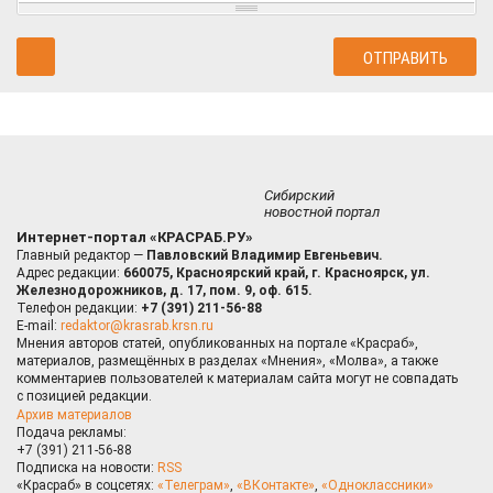
Сибирский
новостной портал
Интернет-портал «КРАСРАБ.РУ»
Главный редактор —
Павловский Владимир Евгеньевич.
Адрес редакции:
660075, Красноярский край, г. Красноярск, ул.
Железнодорожников, д. 17, пом. 9, оф. 615.
Телефон редакции:
+7 (391) 211-56-88
E-mail:
redaktor@krasrab.krsn.ru
Мнения авторов статей, опубликованных на портале «Красраб»,
материалов, размещённых в разделах «Мнения», «Молва», а также
комментариев пользователей к материалам сайта могут не совпадать
с позицией редакции.
Архив материалов
Подача рекламы:
+7 (391) 211-56-88
Подписка на новости:
RSS
«Красраб» в соцсетях:
«Телеграм»
,
«ВКонтакте»
,
«Одноклассники»