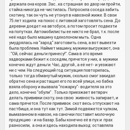
держала она коров. Зас...ка страшная: во двор ни пройти,
стайка никогда не чистилась. Попросила соседа забить
скотину, так он чуть не утонул в навозной жиже. В свои
75 лет ходила на покос с литовкой заготовлять сена. До
деревни доедет на автобусе, а потом просит подвезти
на попутках. Автомобилисты ее никто не брал, т.к. после
неё надо было машину одеколоном мыть. Одна
умудрялась на "зарод" заготовить сена, а вот вывезти
была проблема. Наймет машину, мужики выгружают, она
: "Ой, сейчас деньги принесу!". Сама в это время
задворками бежит к соседям, прячется у них, а мужики
конечно ждут деньги. Час, другой , а её нет- и уезжают
ни с чем. На следующий год ситуация повторилась,
только тогда обманутый мужик, сколько смог закидал
обратно сена и растащил его по всей улице, но бабка
взяла оборону и вызвала "пожарку"- водителя за это
дело, конечно "обули" . Только приезжает ветврач
делать прививки скоту, она свою живность запирает, и
сама прячется. После прививок скот весь отпускают на
пастбище, и она тут как тут. Зимой подвяжется чулком,
вымазанном в навозе, на саночки поставит молочную
продукцию - и на базар. Бабы конечно её в пух и прах
разносили, а она и здесь находила выход: оставляла