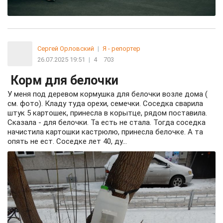
Сергей Орловский
|
Я - репортер
26.07.2025 19:51
|
4
703
Корм для белочки
У меня под деревом кормушка для белочки возле дома (
см. фото). Кладу туда орехи, семечки. Соседка сварила
штук 5 картошек, принесла в корытце, рядом поставила.
Сказала - для белочки. Та есть не стала. Тогда соседка
начистила картошки кастрюлю, принесла белочке. А та
опять не ест. Соседке лет 40, ду...