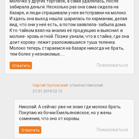
молочко у других торговок, а сама удалялась, после
забирала деньги. Несколько раз она сама сидела на
базаре, и люди спрашивали у нее ветсправки на молоко.
И здесь она выход нашла: шарилась по карманам, делая
вид, что они у неё есть, а потом заявляла- забыла дома.
Кто-тайком взял на анализ её продукцию и выяснил: в
молоке- кровь и гной. Позже узнали, что в стайке, где она
доит корову- лежит разложившаяся туша теленка.
Молоко теперь стараемся на базаре никогда не брать,
тем более у незнакомых.....
Пожаловаться
Сергей Орловский
ответил Николай
27.01.2019 22:12
Николай. А сейчас уже не знаю где молоко брать.
Покупаю из бочки Емельяновское, но у жены
сомнения, что оно от коровы.
Пожаловаться