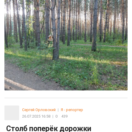
Сергей Орловский
|
Я - репортер
26.07.2025 16:58
|
0
439
Столб поперёк дорожки