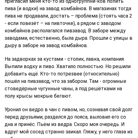
пригласил меня кто-то из одногруппни-ков попить
пива (и водки) на завод комбайнов. В магазинах тогда
пива не продавали, достать – проблема (стоять часа 2
- если повезёт – на пивточке), а рядом с заводом
комбайнов располагался пивзавод. В заборе между
заводами, естественно, была дыра. Прошли с улицы в
дыру в заборе на завод комбайнов.
На задворках за кустами - столик, лавка, компания.
Выпили водку и пиво. Хватило полностью. Но решили
добавить ещё. Кто-то потрезвее (относительно)
пошёл на пивзавод, что за забором. Там - огромные
стоведёрные чугунные чаны, а под решётками на
полу крысы мокрые бегают.
Уронил он ведро в чан с пивом, но, сознавая свой долг
перед друзьями, разделся до пояса, выловил его со
дна и принёс. Пьём из ведра. Скоро моя очередь. И
вдруг мой сосед странно заикал. Гляжу, у него глаза из