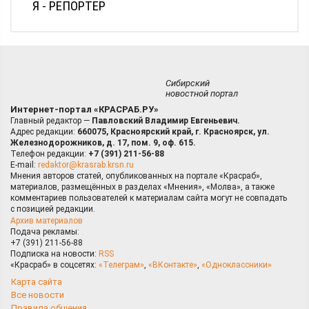
Я - РЕПОРТЕР
Сибирский
новостной портал
Интернет-портал «КРАСРАБ.РУ»
Главный редактор —
Павловский Владимир Евгеньевич.
Адрес редакции:
660075, Красноярский край, г. Красноярск, ул.
Железнодорожников, д. 17, пом. 9, оф. 615.
Телефон редакции:
+7 (391) 211-56-88
E-mail:
redaktor@krasrab.krsn.ru
Мнения авторов статей, опубликованных на портале «Красраб»,
материалов, размещённых в разделах «Мнения», «Молва», а также
комментариев пользователей к материалам сайта могут не совпадать
с позицией редакции.
Архив материалов
Подача рекламы:
+7 (391) 211-56-88
Подписка на новости:
RSS
«Красраб» в соцсетях:
«Телеграм»
,
«ВКонтакте»
,
«Одноклассники»
Карта сайта
Все новости
Правила общения