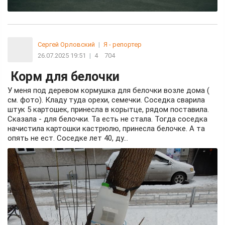
Сергей Орловский
|
Я - репортер
26.07.2025 19:51
|
4
704
Корм для белочки
У меня под деревом кормушка для белочки возле дома (
см. фото). Кладу туда орехи, семечки. Соседка сварила
штук 5 картошек, принесла в корытце, рядом поставила.
Сказала - для белочки. Та есть не стала. Тогда соседка
начистила картошки кастрюлю, принесла белочке. А та
опять не ест. Соседке лет 40, ду...