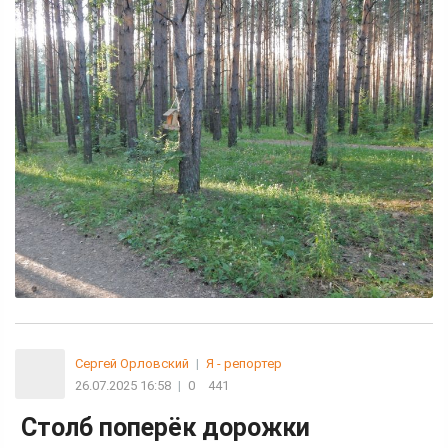
Сергей Орловский
|
Я - репортер
26.07.2025 16:58
|
0
441
Столб поперёк дорожки