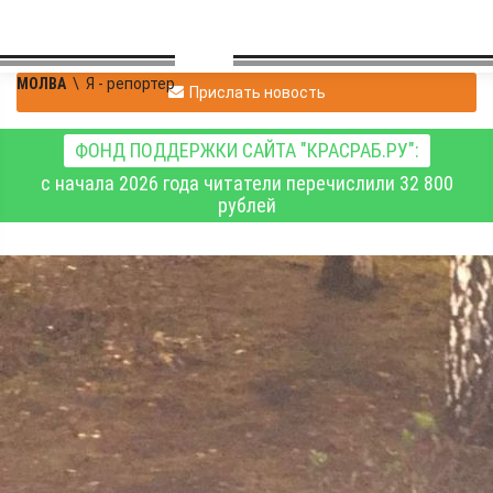
МОЛВА
\
Я - репортер
Прислать новость
ФОНД ПОДДЕРЖКИ САЙТА "КРАСРАБ.РУ":
с начала 2026 года читатели перечислили 32 800
рублей
Владимир
|
Я - репортер
Павловский
30.10.2019 19:31
|
0
1433
Чешутся руки...