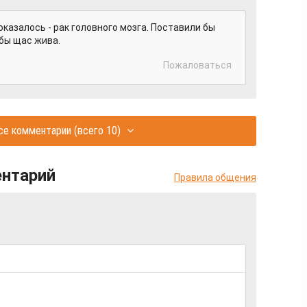
оказалось - рак головного мозга. Поставили бы
 бы щас жива.
Пожаловаться
се комментарии
(всего 10)
ентарий
Правила общения