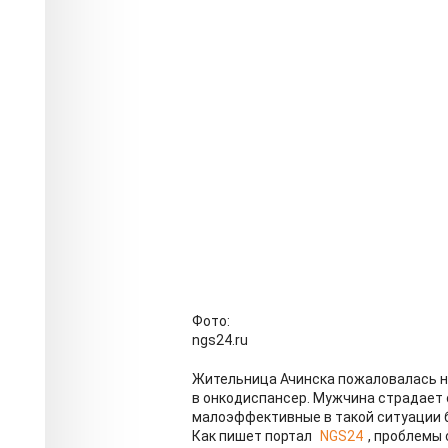
Фото:
ngs24.ru
Жительница Ачинска пожаловалась на
в онкодиспансер. Мужчина страдает о
малоэффективные в такой ситуации 
Как пишет портал
NGS24
, проблемы 