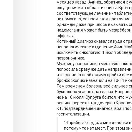
месяцев назад. Ачинец обратился к 
ощущениями в области спины. Врач пр
соответствующее лечение - таблетки,
не помогало, со временем состояние 
однажды даже пришлось вызывать ск
недомогания может быть межрёберна
эффекта.
Истинный диагноз оказался куда стра
неврологическое отделение Ачинской
исключить онкологию. 1 июля обследо
позвоночнике.
Мужчину направили в местную онколо
попросила сразу же дать направление
что сначала необходимо пройти все
бронхоскопию назначили на 10-11 ию
Тем временем болезнь всё сильнее с
буквально угасает на глазах. Направ
но на 10 июля. Супруга боится, что 
решила переехать к дочери в Красноя
КТ, подтвердившей диагноз, врач пос
госпитализации.
"Я прибегаю туда, а мне девочки 
потому что нет мест. При этом они