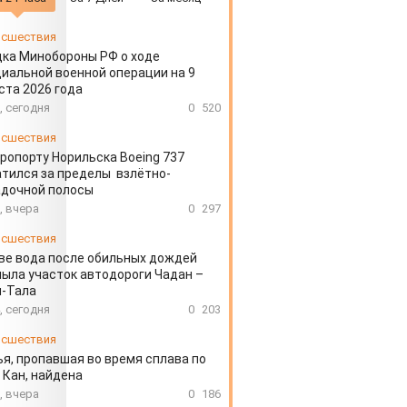
сшествия
ка Минобороны РФ о ходе
иальной военной операции на 9
ста 2026 года
, сегодня
0
520
сшествия
эропорту Норильска Boeing 737
тился за пределы взлётно-
адочной полосы
, вчера
0
297
сшествия
ве вода после обильных дождей
ыла участок автодороги Чадан –
н-Тала
, сегодня
0
203
сшествия
я, пропавшая во время сплава по
 Кан, найдена
, вчера
0
186