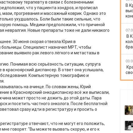
участковому терапевту в связи с болезненными
В К
едположил, что у пациента хондроз, и прописал
выс
 мази, прогревания и массажный коврик. Однако это
кон
только ухудшалось. Боли были такие сильные, что
орую помощь. Медики предположили, что причиной
07.0
я невралгия. Новые препараты тоже не дали никакого
В 
кол
шнее. 30 июня скорая отвезла Юрия в
бра
 больницы. Специалист назначил МРТ, чтобы
вание выявило рак левого лёгкого и метастазы в
03.0
гию. Понимая всю серьёзность ситуации, супруга
Кр
 в красноярский диспансер. В ответ она услышала,
сво
 обследования. Компьютерную томографию и
ля.
казывалась на ачинце. По словам жены, Юрий
ление в Красноярский онкодиспансер всё же выписали,
мужчина может просто не дожить до этой даты. Пара
рск и посетить частного онколога. После бесплатной
оветовал сразу идти в регистратуру и просить о
в регистратуре отвечают, что не могут его положить,
 мне говорят: "Вы можете вызвать скорую, и его к