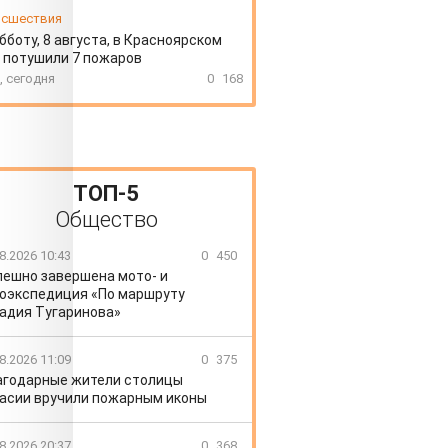
сшествия
бботу, 8 августа, в Красноярском
 потушили 7 пожаров
, сегодня
0
168
ТОП-5
Общество
8.2026 10:43
0
450
пешно завершена мото- и
оэкспедиция «По маршруту
адия Тугаринова»
8.2026 11:09
0
375
агодарные жители столицы
асии вручили пожарным иконы
8.2026 20:37
0
368