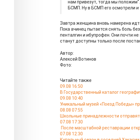
нам привезут, тогда мы положим". 
БСМП. Ну в БСМП его осмотрели и 
Завтра женщина вновь намерена идти
Пока ачинец пытается снять боль бе
пенталгин и ибупрофен. Они почти 
станут доступны только после постан
Автор:
Алексей Вотинов
Фото:
Читайте также
09.08 16:50
В Государственный каталог географи
09.08 10:40
Уникальный музей «Поезд Победы» пр
08.08 07:55
Школьные принадлежности отправятс
07.08 17:30
После масштабной реставрации откр
07.08 12:30
Купальный сезон в соседней Хакасии