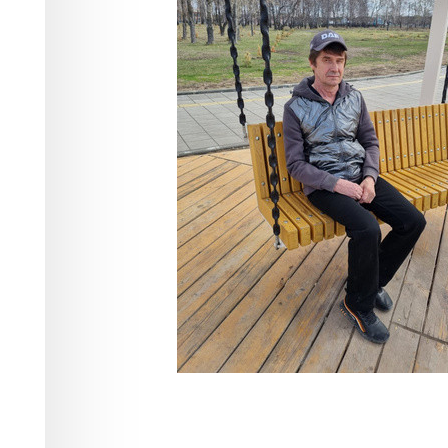
госпитализиро
Общество
07.07.2024 15:46
9353
10