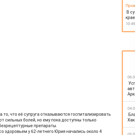
Прои
В су
крае
10:49
06.0
Ус
авт
Арк
04.0
 то, что её супруга отказываются госпитализировать
Бл
Хак
т сильных болей, но ему пока доступны только
безрецептурные препараты.
со здоровьем у 62-летнего Юрия начались около 4
03.0