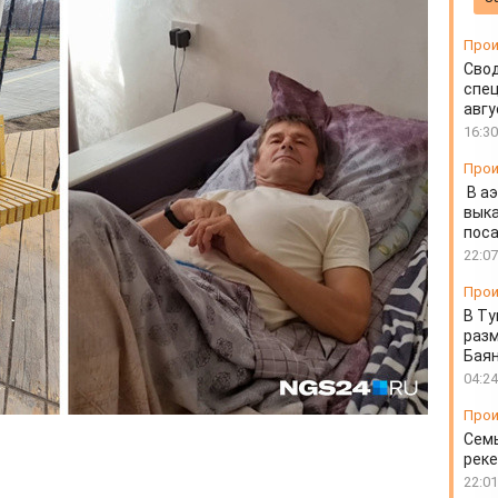
вать в онкодиспансер
Прои
Свод
спец
авгу
16:30
Прои
В а
выка
пос
22:07
Прои
В Ту
разм
Бая
04:24
Прои
Семь
реке
22:01