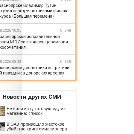
расноярске Владимир Путин
тупил перед участниками финала
курса «Большая перемена»
8.2026 10:35
0
348
Красноярской исправительной
онии № 17 состоялась церемония
косочетания
8.2026 08:12
0
338
асноярские десантники встретили
й праздник в донорских креслах
Новости других СМИ
Не ешьте эту готовую еду из
магазина: список
В ОАЭ произошло жестокое
убийство криптомиллионера