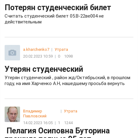
Потерян студенческий билет
Считать студенческий билет 05.В-22ве004 не
действительным
a.kharchenko7
|
Утрата
20.02.2023 10:59
|
0
1098
Утерян студенческий
Утерян студенческий , район жд/Октябрьский, в прошлом
году, на имя Харченко А.Н, нашедшему просьба вернуть
Владимир
|
Утрата
Павловский
14.02.2023 16:05
|
1
1244
Пелагия Осиповна Буторина