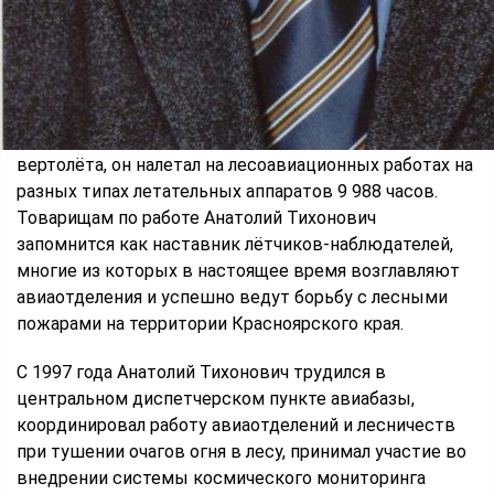
1973 году А. Т. Ломакин назначается командиром
Центрального авиационного звена.
А. Т. Ломакин участвовал в ликвидации более 2 тысяч
лесных пожаров, в его активе 17 прыжков с
парашютом и 50 производственных спусков с
вертолёта, он налетал на лесоавиационных работах на
разных типах летательных аппаратов 9 988 часов.
Товарищам по работе Анатолий Тихонович
запомнится как наставник лётчиков-наблюдателей,
многие из которых в настоящее время возглавляют
авиаотделения и успешно ведут борьбу с лесными
пожарами на территории Красноярского края.
С 1997 года Анатолий Тихонович трудился в
центральном диспетчерском пункте авиабазы,
координировал работу авиаотделений и лесничеств
при тушении очагов огня в лесу, принимал участие во
внедрении системы космического мониторинга