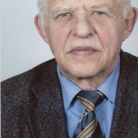
Вся более чем полувековая трудовая деятельность
Заслуженного лесовода Российской Федерации
Анатолия Тихоновича Ломакина связана с охраной и
защитой лесов от пожаров. Родился он 28 декабря
1941 года, после окончания в 1963 году Воронежского
лесотехнического института был направлен в
Красноярскую базу авиационной охраны лесов. С 1964
года трудился в должности лётчика-наблюдателя. В