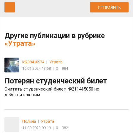
Другие публикации в рубрике
«Утрата»
id238410974
|
Утрата
16.01.2024 13:58
|
0
984
Потерян студенческий билет
Считать студенческий билет №211415050 не
действительным
Полина
|
Утрата
11.09.2023 09:19
|
0
982