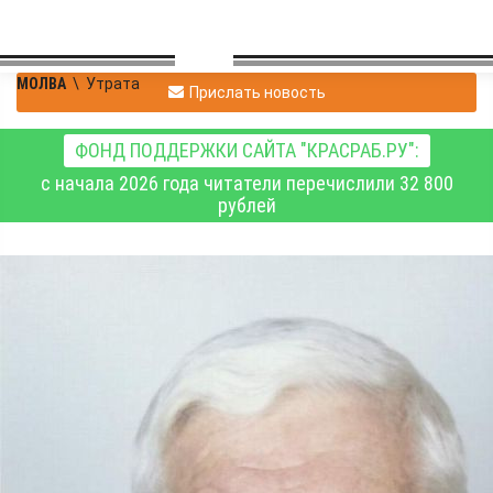
МОЛВА
\
Утрата
Прислать новость
ФОНД ПОДДЕРЖКИ САЙТА "КРАСРАБ.РУ":
с начала 2026 года читатели перечислили 32 800
рублей
Владимир
|
Утрата
Павловский
11.02.2021 18:32
|
1
1581
Ушёл из жизни Анатолий
Тихонович Ломакин.