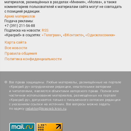
материалов, размещённых в разделах «Мнения», «Молва», а также
комментариев пользователей к материалам сайта могут не совпадать
с позицией редакции.
Архив материалов
Подача рекламы:
+7 (391) 211-56-88
Подписка на новости:
RSS
«Красраб» в соцсетях:
«Телеграм»
,
«ВКонтакте»
,
«Одноклассники»
Карта сайта
Все новости
Правила общения
Политика конфиденциальности
Все права защищены. Любые материалы, размещённые на портале
«Красраб.ру» сотрудниками редакции, нештатными авторами
и читателями, являются объектами авторского права. Полное или
частичное использование материалов, размещённых на портале
«Красраб.ру», допускается только с письменного согласия редакции
с указанием ссылки на источник. Все вопросы можно задать
по адресу
redaktor@krasrab.krsn.ru
.