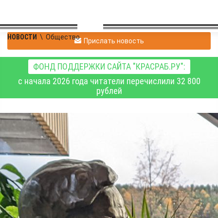
НОВОСТИ
\
Общество
Прислать новость
ФОНД ПОДДЕРЖКИ САЙТА "КРАСРАБ.РУ":
с начала 2026 года читатели перечислили 32 800
рублей
Сергей Ерёмин
попросит проверить
высказывание
историка, назвавшего
Астафьева гнидой