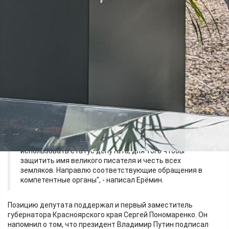
красноярского писателя Виктора Петровича Астафьева
гнидой и подонком. Историк считает, что роман "Прокляты и
убиты" был создан по заказу Запада. Якобы Астафьеву
пообещали Нобелевскую премию, если он в своём
произведении обольёт грязью советскую власть.
Высказывание возмутило бывшего мэра Красноярска, а ныне
депутата Госдумы РФ Сергея Ерёмина. В телеграм-канале он
заступился за земляка. Экс-глава краевой столицы
воспринял прозвучавшее мнение как оскорбление личности
великого писателя и плевок в душу не только сибиряков, но и
всей нации.
"Подобные "историки", бросающие тень на наследие
великих людей, не заслуживают ничего, кроме
презрения. Со многими уже успел переговорить по
этому грязному инциденту. Не скрою: да, я намерен
использовать статус депутата, для того чтобы
защитить имя великого писателя и честь всех
земляков. Направлю соответствующие обращения в
компетентные органы", - написал Ерёмин.
Позицию депутата поддержал и первый заместитель
губернатора Красноярского края Сергей Пономаренко. Он
напомнил о том, что президент Владимир Путин подписал