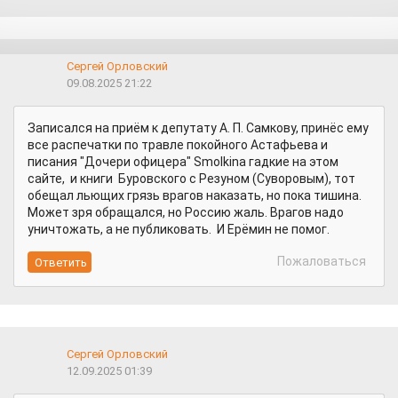
Сергей Орловский
09.08.2025 21:22
Записался на приём к депутату А. П. Самкову, принёс ему
все распечатки по травле покойного Астафьева и
писания "Дочери офицера" Smolkina гадкие на этом
сайте, и книги Буровского с Резуном (Суворовым), тот
обещал льющих грязь врагов наказать, но пока тишина.
Может зря обращался, но Россию жаль. Врагов надо
уничтожать, а не публиковать. И Ерёмин не помог.
Пожаловаться
Сергей Орловский
12.09.2025 01:39