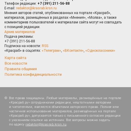
Телефон редакции:
+7 (391) 211-56-88
E-mail:
redaktor@krasrab.krsn.ru
Мнения авторов статей, опубликованных на портале «Красраб»,
материалов, размещённых в разделах «Мнения», «Молва», а также
комментариев пользователей к материалам сайта могут не совпадать
с позицией редакции.
Архив материалов
Подача рекламы:
+7 (391) 211-56-88
Подписка на новости:
RSS
«Красраб» в соцсетях:
«Телеграм»
,
«ВКонтакте»
,
«Одноклассники»
Карта сайта
Все новости
Правила общения
Политика конфиденциальности
Все права защищены. Любые материалы, размещённые на портале
«Красраб.ру» сотрудниками редакции, нештатными авторами
и читателями, являются объектами авторского права. Полное или
частичное использование материалов, размещённых на портале
«Красраб.ру», допускается только с письменного согласия редакции
с указанием ссылки на источник. Все вопросы можно задать
по адресу
redaktor@krasrab.krsn.ru
.