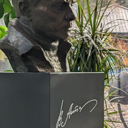
Общество
16.11.2024 16:38
3970
49
Фото:
t.me/eremin_krsk
Депутат Госдумы Сергей Ерёмин отреагировал на
резонансное высказывание историка Евгения Спицына о
писателе Викторе Астафьеве. Экс-мэр Красноярска готовит
обращение в компетентные органы.
Резкие слова прозвучали в интервью, опубликованном на
платформе Youtube. Евгений Спицын назвал знаменитого