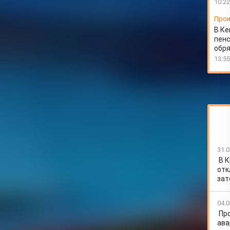
10:22
Прои
В Ке
пенс
обря
13:55
31.0
В 
отк
зат
04.0
Пр
ава