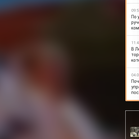
09:5
По 
руч
ко
11:4
В Л
тор
кот
04.0
Поч
упр
пос