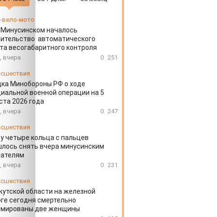
-вело-мото
 Минусинском началось
оительство автоматического
та весогабаритного контроля
, вчера
0
251
сшествия
ка Минобороны РФ о ходе
иальной военной операции на 5
ста 2026 года
, вчера
0
247
сшествия
у четыре кольца с пальцев
лось снять вчера минусинским
сателям
, вчера
0
231
сшествия
кутской области на железной
ге сегодня смертельно
вмированы две женщины