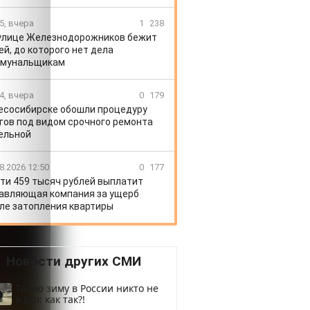
5, вчера
1
238
улице Железнодорожников бежит
ей, до которого нет дела
ммунальщикам
4, вчера
0
179
есосибирске обошли процедуру
гов под видом срочного ремонта
ельной
8.2026 12:50
0
177
ти 459 тысяч рублей выплатит
авляющая компания за ущерб
ле затопления квартиры
Новости других СМИ
Такую зиму в России никто не
ждал: как так?!