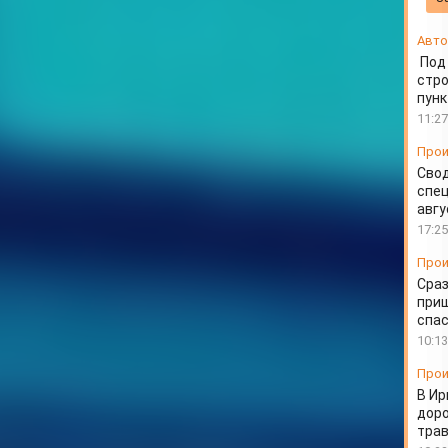
участках улиц
Авто
Под
стр
пунк
11:27
Прои
Свод
спец
авгу
17:25
Прои
Сраз
приш
спа
10:13
Прои
В Ир
доро
тра