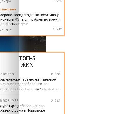
, вчера
0
225
сшествия
мерове псевдогадалка похитила у
ионерки 45 тысяч рублей во время
да снятия порчи
, вчера
1
212
ТОП-5
ЖКХ
7.2026 10:05
0
301
Красноярске перенесли плановое
лючение водозаборов из-за
опления строительных котлованов
8.2026 19:55
2
261
окуратура добилась сноса
рийного дома в Норильске