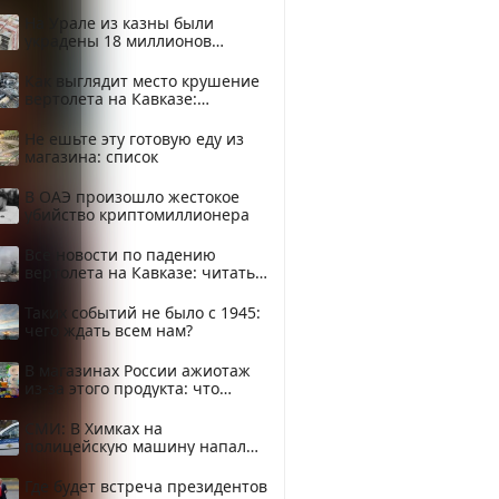
На Урале из казны были
украдены 18 миллионов
рублей
Как выглядит место крушение
вертолета на Кавказе:
смотреть
Не ешьте эту готовую еду из
магазина: список
В ОАЭ произошло жестокое
убийство криптомиллионера
Все новости по падению
вертолета на Кавказе: читать
здесь
Таких событий не было с 1945:
чего ждать всем нам?
В магазинах России ажиотаж
из-за этого продукта: что
купить?
СМИ: В Химках на
полицейскую машину напали
и подожгли.
Где будет встреча президентов