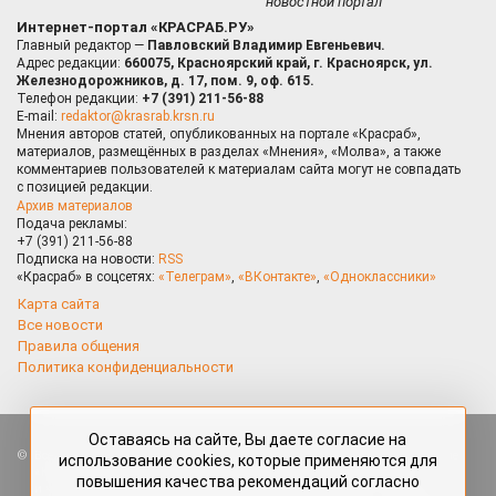
новостной портал
Интернет-портал «КРАСРАБ.РУ»
Главный редактор —
Павловский Владимир Евгеньевич.
Адрес редакции:
660075, Красноярский край, г. Красноярск, ул.
Железнодорожников, д. 17, пом. 9, оф. 615.
Телефон редакции:
+7 (391) 211-56-88
E-mail:
redaktor@krasrab.krsn.ru
Мнения авторов статей, опубликованных на портале «Красраб»,
материалов, размещённых в разделах «Мнения», «Молва», а также
комментариев пользователей к материалам сайта могут не совпадать
с позицией редакции.
Архив материалов
Подача рекламы:
+7 (391) 211-56-88
Подписка на новости:
RSS
«Красраб» в соцсетях:
«Телеграм»
,
«ВКонтакте»
,
«Одноклассники»
Карта сайта
Все новости
Правила общения
Политика конфиденциальности
Оставаясь на сайте, Вы даете согласие на
Все права защищены. Любые материалы, размещённые на портале
использование cookies, которые применяются для
«Красраб.ру» сотрудниками редакции, нештатными авторами
повышения качества рекомендаций согласно
и читателями, являются объектами авторского права. Полное или