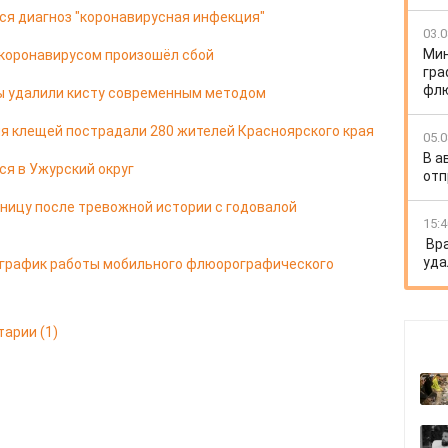
лся диагноз "коронавирусная инфекция"
03.0
Мин
 коронавирусом произошёл сбой
гра
флю
цы удалили кисту современным методом
я клещей пострадали 280 жителей Красноярского края
05.0
В а
ся в Ужурский округ
отп
ницу после тревожной истории с годовалой
15:4
Вр
уда
 график работы мобильного флюорографического
тарии
(1)