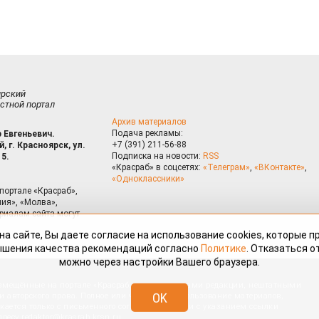
ирский
стной портал
Архив материалов
Подача рекламы:
 Евгеньевич.
+7 (391) 211-56-88
, г. Красноярск, ул.
Подписка на новости:
RSS
15.
«Красраб» в соцсетях:
«Телеграм»
,
«ВКонтакте»
,
«Одноклассники»
портале «Красраб»,
ия», «Молва»,
риалам сайта могут
на сайте, Вы даете согласие на использование cookies, которые 
ышения качества рекомендаций согласно
Политике
. Отказаться от
можно через настройки Вашего браузера.
змещённые на портале «Красраб.ру» сотрудниками редакции, нештатными
OK
 авторского права. Полное или частичное использование материалов,
скается только с письменного согласия редакции с указанием ссылки
дресу
redaktor@krasrab.krsn.ru
.