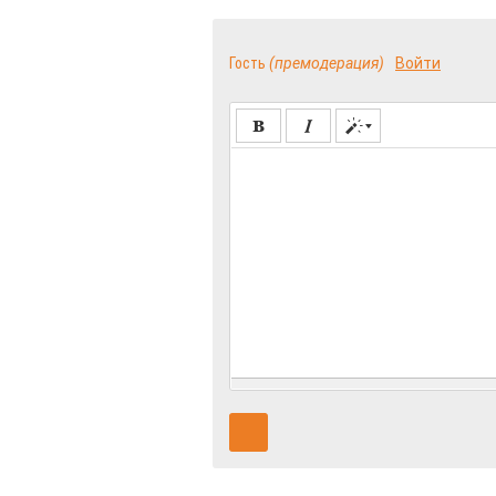
Гость
(премодерация)
Войти