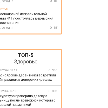
, сегодня
0
181
ество
расноярской исправительной
нии № 17 состоялась церемония
косочетания
, сегодня
0
181
ТОП-5
Здоровье
8.2026 08:12
0
330
асноярские десантники встретили
й праздник в донорских креслах
8.2026 16:30
0
302
куратура проверила детскую
ьницу после тревожной истории с
овалой пациенткой