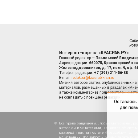
Сиб
ново
Интернет-портал «КРАСРАБ.РУ»
Главный редактор —
Павловский Владимир
Адрес редакции:
660075, Красноярский край
Железнодорожников, д. 17, пом. 9, оф. 6
Телефон редакции:
+7 (391) 211-56-88
E-mail:
redaktor@krasrab.krsn.ru
Мнения авторов статей, опубликованных на 
материалов, размещённых в разделах «Мнен
а также комментариев пользователей к мате
не совпадать с позицией редакции.
Оставаясь 
для пов
Все права защищены. Любые материалы, ра
авторами и читателями, являются объектами
размещённых на портале «Красраб.ру», допу
на источник. Все вопросы можно задать по а