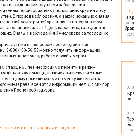
09:14
ь подтверждёнными случаями заболевания.
дением территориальных поликлиник края на дому
Общ
сутки). В период наблюдения, а также накануне снятия
В К
нический осмотр и забор анализов на коронавирус.
коло
ьтатов анализа, на 14 день карантина, граждане не
бра
ющих. Сняты с наблюдения 34 человека за последние
10:35
горячая линия по вопросам противодействия
ну: 8-800-100-56-53 можно получить информацию,
ативных телефонов, работе служб и мерам
ам старше 65 лет необходимо перейти в режим
я медицинская помощь, включая выписку льготных
ется на дому поликлиниками по месту жительства.
вого минздрава, всей этой информации нет. До сих пор
03.0
равления Роспотребнадхзора.
Кр
сво
03.0
Про
бол
и во лжи интернет-издания и соцсети
год