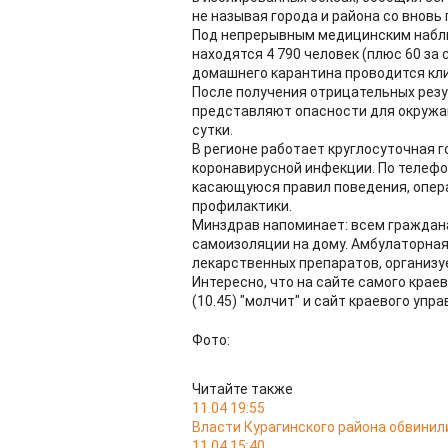
не называя города и района со внов
Под непрерывным медицинским наблю
находятся 4 790 человек (плюс 60 за 
домашнего карантина проводится кли
После получения отрицательных резул
представляют опасности для окружа
сутки.
В регионе работает круглосуточная 
коронавирусной инфекции. По телефо
касающуюся правил поведения, опер
профилактики.
Минздрав напоминает: всем граждан
самоизоляции на дому. Амбулаторна
лекарственных препаратов, организу
Интересно, что на сайте самого крае
(10.45) "молчит" и сайт краевого уп
Фото:
Читайте также
11.04 19:55
Власти Курагинского района обвинил
11.04 15:40