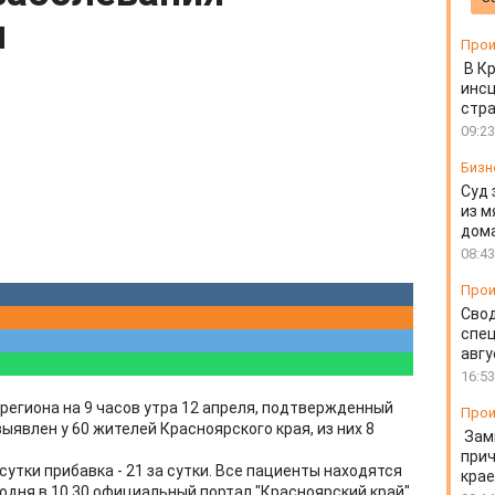
м
Прои
В К
инс
стр
09:23
Бизн
Суд 
из м
дом
08:43
Прои
Свод
спец
авгу
16:53
региона на 9 часов утра 12 апреля, подтвержденный
Прои
ыявлен у 60 жителей Красноярского края, из них 8
Зам
прич
сутки прибавка - 21 за сутки. Все пациенты находятся
крае
одня в 10.30 официальный портал "Красноярский край",