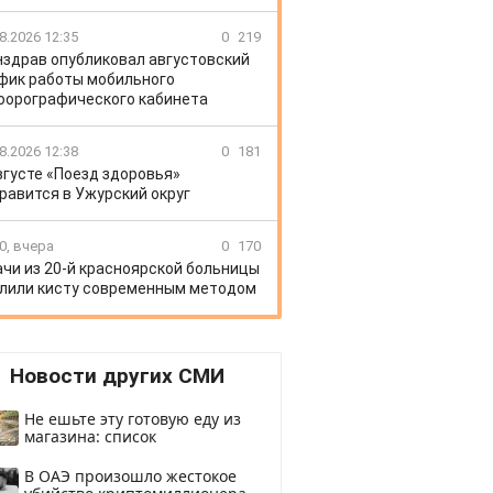
8.2026 12:35
0
219
здрав опубликовал августовский
фик работы мобильного
орографического кабинета
8.2026 12:38
0
181
вгусте «Поезд здоровья»
равится в Ужурский округ
0, вчера
0
170
ачи из 20-й красноярской больницы
лили кисту современным методом
Новости других СМИ
Не ешьте эту готовую еду из
магазина: список
В ОАЭ произошло жестокое