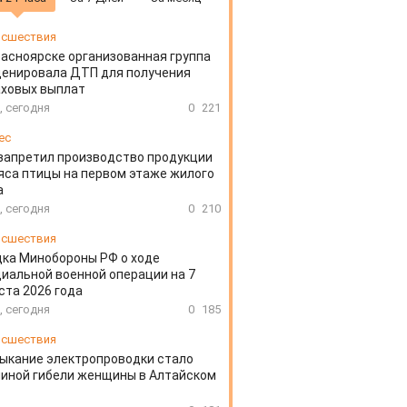
сшествия
расноярске организованная группа
ценировала ДТП для получения
аховых выплат
, сегодня
0
221
ес
запретил производство продукции
яса птицы на первом этаже жилого
а
, сегодня
0
210
сшествия
ка Минобороны РФ о ходе
иальной военной операции на 7
ста 2026 года
, сегодня
0
185
сшествия
ыкание электропроводки стало
иной гибели женщины в Алтайском