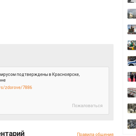
вирусом подтверждены в Красноярске,
йоне
ews/zdorove/7886
Пожаловаться
ентарий
Правила общения