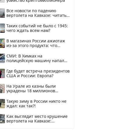
убийство криптомиллионера
Все новости по падению
вертолета на Кавказе: читать
здесь
Таких событий не было с 1945:
чего ждать всем нам?
В магазинах России ажиотаж
из-за этого продукта: что
купить?
СМИ: В Химках на
полицейскую машину напали
и подожгли.
Где будет встреча президентов
США и России: Европа?
На Урале из казны были
украдены 18 миллионов
рублей
Такую зиму в России никто не
ждал: как так?!
Как выглядит место крушение
вертолета на Кавказе:
смотреть