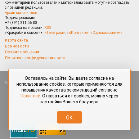
комментариев пользователей к материалам сайта могут не совпадать
с позицией редакции.
Архив материалов
Подача рекламы:
+7 (391) 211-56-88
Подписка на новости:
RSS
«Красраб» в соцсетях:
«Телеграм»
,
«ВКонтакте»
,
«Одноклассники»
Карта сайта
Все новости
Правила общения
Политика конфиденциальности
Оставаясь на сайте, Вы даете согласие на
Все права защищены. Любые материалы, размещённые на портале
использование cookies, которые применяются для
«Красраб.ру» сотрудниками редакции, нештатными авторами
повышения качества рекомендаций согласно
и читателями, являются объектами авторского права. Полное или
Политике
. Отказаться от cookies, можно через
частичное использование материалов, размещённых на портале
настройки Вашего браузера.
«Красраб.ру», допускается только с письменного согласия редакции
с указанием ссылки на источник. Все вопросы можно задать
по адресу
redaktor@krasrab.krsn.ru
.
OK