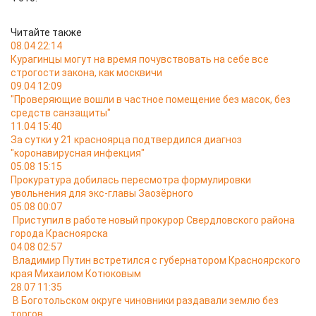
Читайте также
08.04 22:14
Курагинцы могут на время почувствовать на себе все
строгости закона, как москвичи
09.04 12:09
"Проверяющие вошли в частное помещение без масок, без
средств санзащиты"
11.04 15:40
За сутки у 21 красноярца подтвердился диагноз
"коронавирусная инфекция"
05.08 15:15
Прокуратура добилась пересмотра формулировки
увольнения для экс-главы Заозёрного
05.08 00:07
Приступил в работе новый прокурор Свердловского района
города Красноярска
04.08 02:57
Владимир Путин встретился с губернатором Красноярского
края Михаилом Котюковым
28.07 11:35
В Боготольском округе чиновники раздавали землю без
торгов