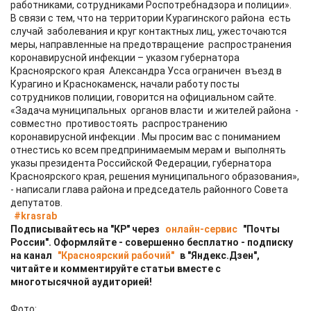
работниками, сотрудниками Роспотребнадзора и полиции».
В связи с тем, что на территории Курагинского района есть
случай заболевания и круг контактных лиц, ужесточаются
меры, направленные на предотвращение распространения
коронавирусной инфекции – указом губернатора
Красноярского края Александра Усса ограничен въезд в
Курагино и Краснокаменск, начали работу посты
сотрудников полиции, говорится на официальном сайте.
«Задача муниципальных органов власти и жителей района -
совместно противостоять распространению
коронавирусной инфекции . Мы просим вас с пониманием
отнестись ко всем предпринимаемым мерам и выполнять
указы президента Российской Федерации, губернатора
Красноярского края, решения муниципального образования»,
- написали глава района и председатель районного Совета
депутатов.
#krasrab
Подписывайтесь на "КР" через
онлайн-сервис
"Почты
России". Оформляйте - совершенно бесплатно - подписку
на канал
"Красноярский рабочий"
в "Яндекс.Дзен",
читайте и комментируйте статьи вместе с
многотысячной аудиторией!
Фото: