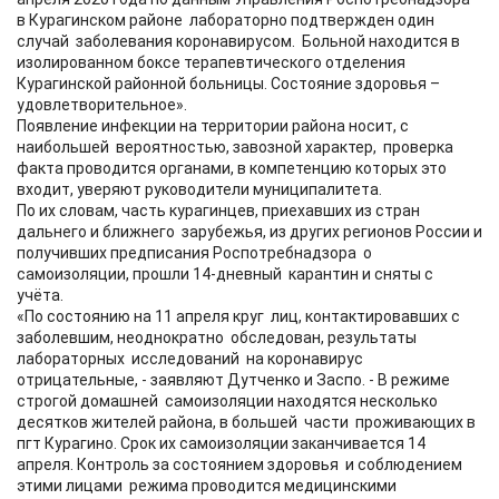
в Курагинском районе лабораторно подтвержден один
случай заболевания коронавирусом. Больной находится в
изолированном боксе терапевтического отделения
Курагинской районной больницы. Состояние здоровья –
удовлетворительное».
Появление инфекции на территории района носит, с
наибольшей вероятностью, завозной характер, проверка
факта проводится органами, в компетенцию которых это
входит, уверяют руководители муниципалитета.
По их словам, часть курагинцев, приехавших из стран
дальнего и ближнего зарубежья, из других регионов России и
получивших предписания Роспотребнадзора о
самоизоляции, прошли 14-дневный карантин и сняты с
учёта.
«По состоянию на 11 апреля круг лиц, контактировавших с
заболевшим, неоднократно обследован, результаты
лабораторных исследований на коронавирус
отрицательные, - заявляют Дутченко и Заспо. - В режиме
строгой домашней самоизоляции находятся несколько
десятков жителей района, в большей части проживающих в
пгт Курагино. Срок их самоизоляции заканчивается 14
апреля. Контроль за состоянием здоровья и соблюдением
этими лицами режима проводится медицинскими