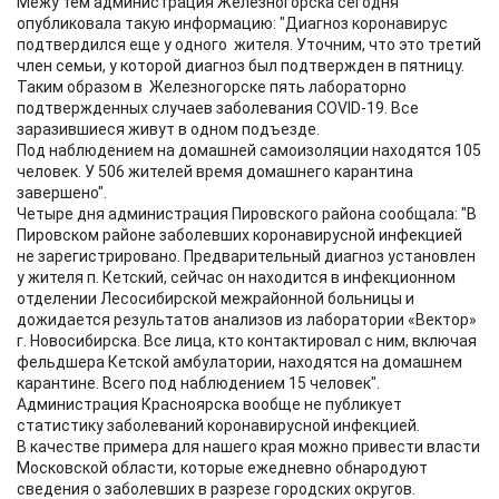
Межу тем администрация Железногорска сегодня
опубликовала такую информацию: "Диагноз коронавирус
подтвердился еще у одного жителя. Уточним, что это третий
член семьи, у которой диагноз был подтвержден в пятницу.
Таким образом в Железногорске пять лабораторно
подтвержденных случаев заболевания COVID-19. Все
заразившиеся живут в одном подъезде.
Под наблюдением на домашней самоизоляции находятся 105
человек. У 506 жителей время домашнего карантина
завершено".
Четыре дня администрация Пировского района сообщала: "В
Пировском районе заболевших коронавирусной инфекцией
не зарегистрировано. Предварительный диагноз установлен
у жителя п. Кетский, сейчас он находится в инфекционном
отделении Лесосибирской межрайонной больницы и
дожидается результатов анализов из лаборатории «Вектор»
г. Новосибирска. Все лица, кто контактировал с ним, включая
фельдшера Кетской амбулатории, находятся на домашнем
карантине. Всего под наблюдением 15 человек".
Администрация Красноярска вообще не публикует
статистику заболеваний коронавирусной инфекцией.
В качестве примера для нашего края можно привести власти
Московской области, которые ежедневно обнародуют
сведения о заболевших в разрезе городских округов.