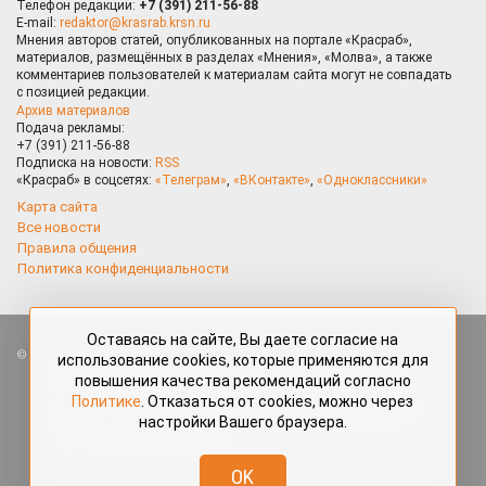
Телефон редакции:
+7 (391) 211-56-88
E-mail:
redaktor@krasrab.krsn.ru
Мнения авторов статей, опубликованных на портале «Красраб»,
материалов, размещённых в разделах «Мнения», «Молва», а также
комментариев пользователей к материалам сайта могут не совпадать
с позицией редакции.
Архив материалов
Подача рекламы:
+7 (391) 211-56-88
Подписка на новости:
RSS
«Красраб» в соцсетях:
«Телеграм»
,
«ВКонтакте»
,
«Одноклассники»
Карта сайта
Все новости
Правила общения
Политика конфиденциальности
Оставаясь на сайте, Вы даете согласие на
Все права защищены. Любые материалы, размещённые на портале
использование cookies, которые применяются для
«Красраб.ру» сотрудниками редакции, нештатными авторами
повышения качества рекомендаций согласно
и читателями, являются объектами авторского права. Полное или
Политике
. Отказаться от cookies, можно через
частичное использование материалов, размещённых на портале
настройки Вашего браузера.
«Красраб.ру», допускается только с письменного согласия редакции
с указанием ссылки на источник. Все вопросы можно задать
по адресу
redaktor@krasrab.krsn.ru
.
OK