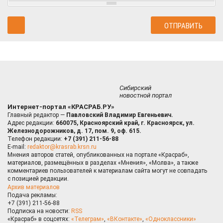
Сибирский
новостной портал
Интернет-портал «КРАСРАБ.РУ»
Главный редактор —
Павловский Владимир Евгеньевич.
Адрес редакции:
660075, Красноярский край, г. Красноярск, ул.
Железнодорожников, д. 17, пом. 9, оф. 615.
Телефон редакции:
+7 (391) 211-56-88
E-mail:
redaktor@krasrab.krsn.ru
Мнения авторов статей, опубликованных на портале «Красраб»,
материалов, размещённых в разделах «Мнения», «Молва», а также
комментариев пользователей к материалам сайта могут не совпадать
с позицией редакции.
Архив материалов
Подача рекламы:
+7 (391) 211-56-88
Подписка на новости:
RSS
«Красраб» в соцсетях:
«Телеграм»
,
«ВКонтакте»
,
«Одноклассники»