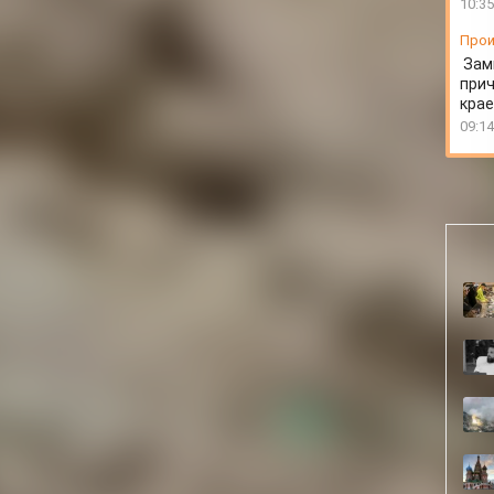
10:35
Прои
Зам
прич
крае
09:14
ции
л на СВО уже достаточно зрелым человеком и сейчас
апорожской области.
торого и взял позывной, а затем несколько лет прожил
ния школы поступил на исторический факультет,
принято, на военную службу по призыву.
ой дивизии особого назначения имени Дзержинского,
ихин, в будущем - «краповый берет»,член редколлегии