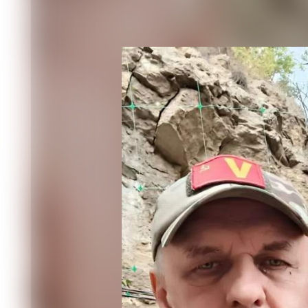
После армии Олег закончил институтс
истории, преподавал и в вузе, и в шко
частности, экономические. Число л
товарищем, исчисляется сотнями.
Ещё одной, причём важнейшей гранью
был активным участником патриотиче
поддержал возвращение Крыма и борь
самые молодые годы, решил поехать 
31 июля 2022 года «Красноярск» со с
Емельяненко (позывной «Енисей), вы
символичное, что это был день рожде
1 августа тёзки были в Донецке в ра
милиции ДНР, на следующий день пр
документы и ещё через день прибыли 
Красногоровкой, а батальон в целом 
Те дни «Красноярск» вспоминает как
воинам, те – по нему. 2022-й и перва
активно не использовали. Восемь чел
боевую вахту, заключавшуюся в набл
находились на расстоянии 400 - 600 
видов вооружения, которое было у ВС
Начав рядовым, стрелком, «Краснояр
снайпера. Во время одного из боевых
залетел в колено. Донецкие врачи сох