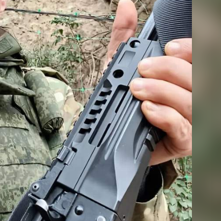
расноярск» не просто лежал на койке. Олег решил
 помощи.
 Санкт-Петербург, Красноярск, Сургут, Иркутск, Рязань,
всего 26 регионов. Обратно пошла волна гуманитарной
жданским учреждениям, школам и больницам ДНР.
бы. Какое-то время он продолжал заниматься
 став одним из создателей Красноярского
ой этой полезнейшей работы ему показалось мало, и
России.
парашютно-десантном полку 98-й воздушно-десантной
 «Енисеем» (что географически логично). Встречал
 в ДНР, ЛНР, на Херсонщине, а сейчас выполняет
, где днём и ночью летают вражеские «птички»,
своим хищным клювам.
аткосрочном отпуске. Знакомые, встречавшиеся с ним,
 в родные пенаты он не рвался. Даже с каким-то
ол, командование настояло – положен отпуск, надо
ебятами.
ут воина с псевдонимом «Красноярск». Его личная
казанного на малой родине весной. Авторами пьесы
тмеченные орденами и медалями. В краевом архиве ему
. В Москве «Красноярск» и «Енисей» были приняты в