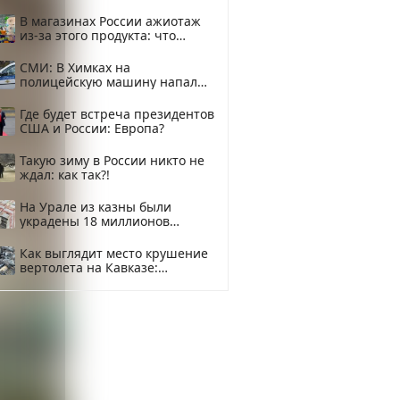
В магазинах России ажиотаж
из-за этого продукта: что
купить?
СМИ: В Химках на
полицейскую машину напали
и подожгли.
Где будет встреча президентов
США и России: Европа?
Такую зиму в России никто не
ждал: как так?!
На Урале из казны были
украдены 18 миллионов
рублей
Как выглядит место крушение
вертолета на Кавказе:
смотреть