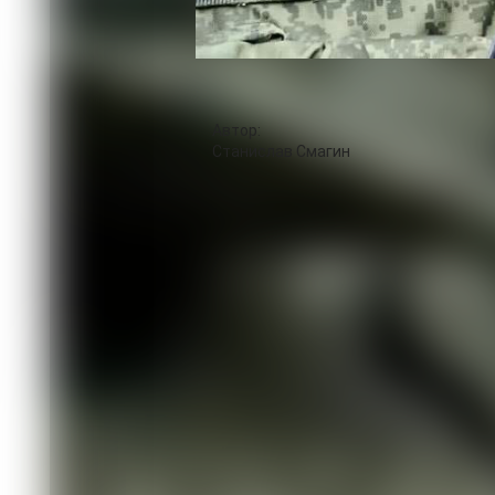
организацию «Офицеры России». Когд
правильно ли это, ведь они не офице
организации ответили:
«Вы своей жизнью и деятельностью д
Оценка, греющая душу. Важная. Главн
Автор:
Станислав Смагин
В ТЕМУ
07.08 16:53
Сводка Минобороны РФ о ходе специа
06.08 17:56
Сводка Минобороны РФ о ходе специа
05.08 17:25
Сводка Минобороны РФ о ходе специа
Смотреть все материалы в теме
Спецоперация
Комментировать