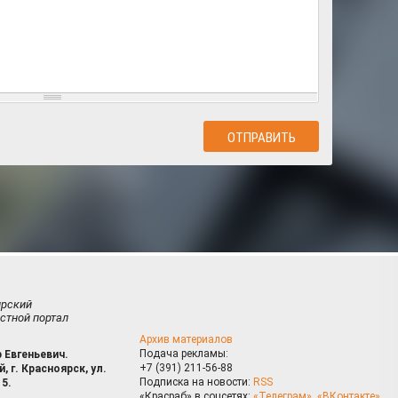
ирский
стной портал
Архив материалов
Подача рекламы:
 Евгеньевич.
+7 (391) 211-56-88
, г. Красноярск, ул.
Подписка на новости:
RSS
15.
«Красраб» в соцсетях:
«Телеграм»
,
«ВКонтакте»
,