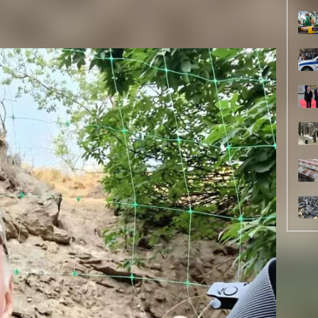
кий курс, а потом и юрфак. Защитил кандидатскую по
ле, не только историю, но и другие дисциплины, в
юдей, считающих его любимым учителем и надёжным
 судьбы «Красноярска», было служение Отчизне. Он
ского движения. В 2014-м Олег всей душой
бу Донбасса, а после начала СВО, несмотря на не
на передовую.
воим старым другом, соратником и тёзкой, Олегом
ехал из Москвы в сторону Донбасса. Самое
ния нашего героя.
сположении 107-го стрелкового батальона Народной
ошли медкомиссию в военкомате, заполнили
на позиции. Их рота вела боевые действия под
был растянут от Красногоровки до Марьинки.
 обычные боевые будни: враг стреляет по нашим
я половина 2023-го - это период, когда беспилотники ещё
овек, находившиеся на позиции, по очереди несли
юдении и огневом отпоре противнику. Вражеские окопы
метров, и наших военнослужащих утюжили из всех
У на тот период времени.
ск» дослужился до звания ефрейтора и должности
 эпизодов он получил тяжёлое ранение – осколок
ранили не только ногу, но и возможность ходить.