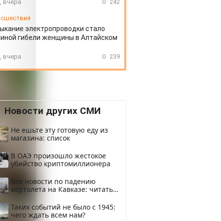
, вчера
0
242
сшествия
ыкание электропроводки стало
иной гибели женщины в Алтайском
, вчера
0
239
Новости других СМИ
Не ешьте эту готовую еду из
магазина: список
В ОАЭ произошло жестокое
убийство криптомиллионера
Все новости по падению
вертолета на Кавказе: читать
здесь
Таких событий не было с 1945:
чего ждать всем нам?