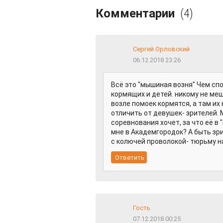
Комментарии
(4)
Сергей Орловский
06.12.2018 23:26
Всё это "мышиная возня" Чем сп
кормящих и детей. никому не ме
возле помоек кормятся, а там их 
отличить от девушек- зрителей.
соревнования хочет, за что её в
мне в Академгородок? А быть зр
с колючей проволокой- тюрьму н
Гость
07.12.2018 00:25