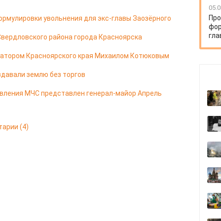
05.0
Про
ормулировки увольнения для экс-главы Заозёрного
фор
гла
Свердловского района города Красноярска
натором Красноярского края Михаилом Котюковым
здавали землю без торгов
авления МЧС представлен генерал-майор Апрель
тарии
(4)