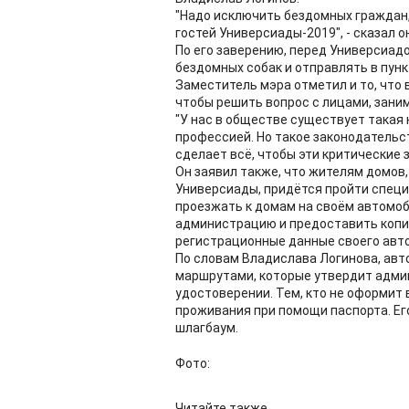
"Надо исключить бездомных граждан,
гостей Универсиады-2019", - сказал о
По его заверению, перед Универсиад
бездомных собак и отправлять в пун
Заместитель мэра отметил и то, что
чтобы решить вопрос с лицами, зан
"У нас в обществе существует такая 
профессией. Но такое законодательст
сделает всё, чтобы эти критические з
Он заявил также, что жителям домов
Универсиады, придётся пройти спец
проезжать к домам на своём автомоб
администрацию и предоставить копии
регистрационные данные своего авт
По словам Владислава Логинова, ав
маршрутами, которые утвердит адми
удостоверении. Тем, кто не оформит
проживания при помощи паспорта. Его
шлагбаум.
Фото:
Читайте также