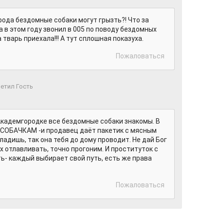
рода бездомные собаки могут грызть?! Что за
а в этом году звонил в 005 по поводу бездомных
 тварь приехала!!! А тут сплошная показуха.
Пожаловаться
етил Гость
Академгородке все бездомные собаки знакомы. В
И СОБАЧКАМ -и продавец даёт пакетик с мясным
гладишь, так она тебя до дому проводит. Не дай Бог
х отлавливать, точно прогоним. И проституток с
ь- каждый выбирает свой путь, есть же права
Пожаловаться