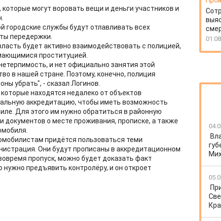
Прои
 которые могут воровать вещи и деньги участников и
Сотр
н.
выя
ой городские службы будут отлавливать всех
смер
кты передержки.
01:08
 власть будет активно взаимодействовать с полицией,
имающимися проституцией.
нетерпимость, и нет официально занятия этой
во в нашей стране. Поэтому, конечно, полиция
оны убрать", - сказал Логинов.
, которые находятся недалеко от объектов
иальную аккредитацию, чтобы иметь возможность
иле. Для этого им нужно обратиться в районную
 документов о месте проживания, прописке, а также
04.0
омобиля.
Вл
томобилистам придётся пользоваться теми
губ
нистрация. Они будут прописаны в аккредитационном
Ми
 вовремя пропуск, можно будет доказать факт
 нужно предъявить контролёру, и он откроет
05.0
Пр
Све
Кра