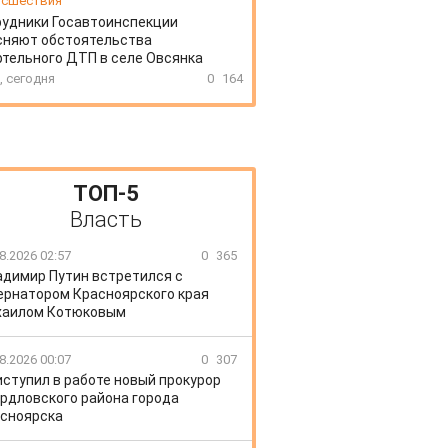
сшествия
удники Госавтоинспекции
сняют обстоятельства
тельного ДТП в селе Овсянка
, сегодня
0
164
ТОП-5
Власть
8.2026 02:57
0
365
адимир Путин встретился с
ернатором Красноярского края
хаилом Котюковым
8.2026 00:07
0
307
иступил в работе новый прокурор
рдловского района города
сноярска