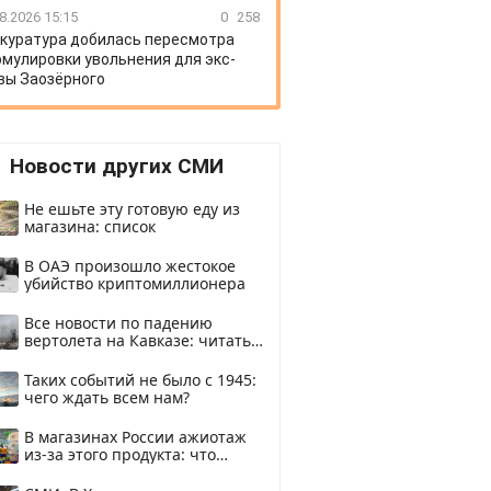
8.2026 15:15
0
258
куратура добилась пересмотра
мулировки увольнения для экс-
вы Заозёрного
Новости других СМИ
Не ешьте эту готовую еду из
магазина: список
В ОАЭ произошло жестокое
убийство криптомиллионера
Все новости по падению
вертолета на Кавказе: читать
здесь
Таких событий не было с 1945:
чего ждать всем нам?
В магазинах России ажиотаж
из-за этого продукта: что
купить?