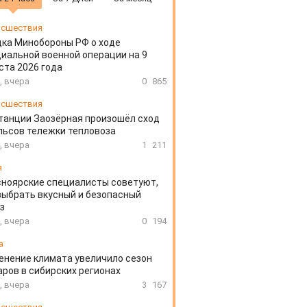
сшествия
ка Минобороны РФ о ходе
иальной военной операции на 9
ста 2026 года
, вчера
0
865
сшествия
танции Заозёрная произошёл сход
льсов тележки тепловоза
, вчера
1
211
я
ноярские специалисты советуют,
выбрать вкусный и безопасный
з
, вчера
0
194
а
енение климата увеличило сезон
ров в сибирских регионах
, вчера
3
167