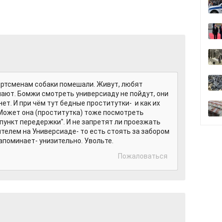
ортсменам собаки помешали. Живут, любят
шают. Бомжи смотреть универсиаду не пойдут, они
нет. И при чём тут бедные проститутки- и как их
 Может она (проститутка) тоже посмотреть
 "пункт передержки". И не запретят ли проезжать
ителем на Универсиаде- то есть стоять за забором
апоминает- унизительно. Увольте.
Пожаловаться