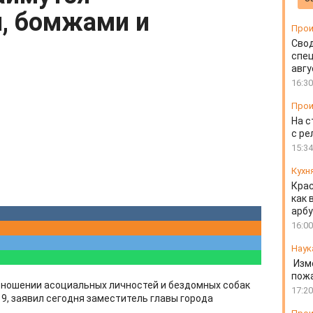
, бомжами и
Прои
Свод
спец
авгу
16:30
Прои
На с
с ре
15:34
Кухн
Крас
как 
арбу
16:00
Наук
Изм
пожа
тношении асоциальных личностей и бездомных собак
17:20
, заявил сегодня заместитель главы города