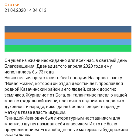
Статьи
21.04.2020 14:34
613
Он ушёл из жизни неожиданно для всех нас, в светлый день
Благовещения. Двенадцатого апреля 2020 года ему
исполнилось бы 73 года.
Никак нельзя представить без Геннадия Назарова газету
"Новая жизнь", которой он отдал десятки лет, прославляя
родной Казачинский район и его людей, своих дорогих
земляков. Журналист от Бога, он талантливо писал о нашей
многострадальной жизни, постоянно поднимая вопросы о
духовности народа, никогда не боялся говорить правду-
матку в глаза власть имущим.
Геннадий Иванович был литературным наставником для
многих, в шутку называл себя классиком. И это не было
преувеличением. Его злободневные материалы будоражили
умы сельчан.