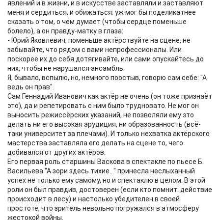
явлений и в жизни, и в искусстве заставляли и заставляют
меня и сердиться, и обижаться: уж мог бы поделикатнее
сказать о том, о чём думает (чтобы сердце поменьше
болело), а он правду-матку в глаза:
- Юрий Яковлевич, поменьше актёрствуйте на сцене, не
забывайте, что рядом с вами непрофессионалы. Или
поскорее их до себя дотягивайте, или сами опускайтесь до
них, чтобы не нарушался ансамбль.
Я, бывало, вспылю, но, немного поостыв, говорю сам себе: "А
ведь он прав".
Сам Геннадий Иванович как актёр не очень (он тоже признаёт
это), да и репетировать с ним было трудновато. Не мог он
выносить режиссёрских указаний, не позволяли ему это
делать ни его высокая эрудиция, ни образованность (всё-
таки университет за плечами). И только нехватка актёрского
мастерства заставляла его делать на сцене то, чего
добивался от других актёров.
Его первая роль старшины Васкова в спектакле по пьесе Б.
Васильева "А зори здесь тихие..." принесла неслыханный
успех не только ему самому, но и спектаклю в целом. В этой
роли он был правдив, достоверен (если кто помнит: действие
происходит в лесу) и настолько убедителен в своей
простоте, что зритель невольно погружался в атмосферу
жестокой войны.