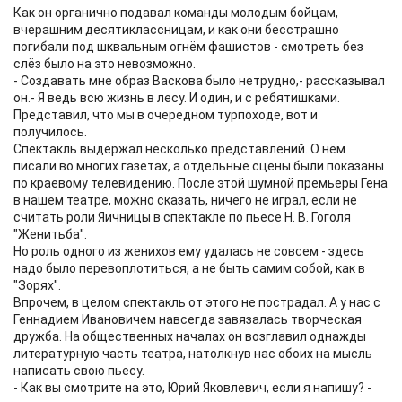
Как он органично подавал команды молодым бойцам,
вчерашним десятиклассницам, и как они бесстрашно
погибали под шквальным огнём фашистов - смотреть без
слёз было на это невозможно.
- Создавать мне образ Васкова было нетрудно,- рассказывал
он.- Я ведь всю жизнь в лесу. И один, и с ребятишками.
Представил, что мы в очередном турпоходе, вот и
получилось.
Спектакль выдержал несколько представлений. О нём
писали во многих газетах, а отдельные сцены были показаны
по краевому телевидению. После этой шумной премьеры Гена
в нашем театре, можно сказать, ничего не играл, если не
считать роли Яичницы в спектакле по пьесе Н. В. Гоголя
"Женитьба".
Но роль одного из женихов ему удалась не совсем - здесь
надо было перевоплотиться, а не быть самим собой, как в
"Зорях".
Впрочем, в целом спектакль от этого не пострадал. А у нас с
Геннадием Ивановичем навсегда завязалась творческая
дружба. На общественных началах он возглавил однажды
литературную часть театра, натолкнув нас обоих на мысль
написать свою пьесу.
- Как вы смотрите на это, Юрий Яковлевич, если я напишу? -