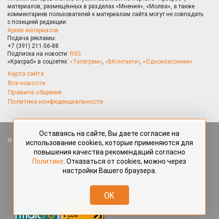
материалов, размещённых в разделах «Мнения», «Молва», а также
комментариев пользователей к материалам сайта могут не совпадать
с позицией редакции.
Архив материалов
Подача рекламы:
+7 (391) 211-56-88
Подписка на новости:
RSS
«Красраб» в соцсетях:
«Телеграм»
,
«ВКонтакте»
,
«Одноклассники»
Карта сайта
Все новости
Правила общения
Политика конфиденциальности
Оставаясь на сайте, Вы даете согласие на
Все права защищены. Любые материалы, размещённые на портале
использование cookies, которые применяются для
«Красраб.ру» сотрудниками редакции, нештатными авторами
повышения качества рекомендаций согласно
и читателями, являются объектами авторского права. Полное или
Политике
. Отказаться от cookies, можно через
частичное использование материалов, размещённых на портале
настройки Вашего браузера.
«Красраб.ру», допускается только с письменного согласия редакции
с указанием ссылки на источник. Все вопросы можно задать
по адресу
redaktor@krasrab.krsn.ru
.
OK