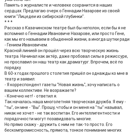
Память о журналисте и человеке сохранится в наших
сердцах. Предлагаю очерк о Геннадии Назарове из своей
книги "Лицедеи из сибирской глубинки".
* * *
Рассказ о Казачинском театре был бы неполон, если бы я не
вспомнил о Геннадии Ивановиче Назарове, или просто Гене,
как мы его называем в обыденной жизни, а иногда шутки ради
- Гением Ивановичем.
Красной линией он прошёл через всю творческую жизнь
театра. Начинал как актёр, даже пробовал силы в режиссуре,
но прославил он наш театр как драматург. Впрочем, всё по
порядку.
В 60-х годах прошлого столетия пришёл он однажды ко мне в
театр и заявил:
- Я корреспондент газеты "Новая жизнь", хочу написать о
вашем коллективе. Не возражаете?
- Конечно нет! - ответил я.
Так началась наша многолетняя творческая дружба. Я ему -
"ты", он мне - "Вы". Прошу, чтобы и он меня на "ты" называл,
никак не хочет - не так воспитан. Его интеллигентности и
порядочности могут позавидовать многие.
Но прямо скажу - дружить с ним не так-то просто. Его
бескомпромиссность, прямота, тонкое понимание многих