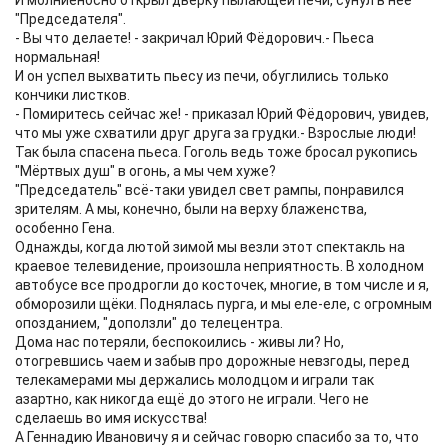
И молниеносно открыл дверку пылающей печи, сунул в неё
"Председателя".
- Вы что делаете! - закричал Юрий Фёдорович.- Пьеса
нормальная!
И он успел выхватить пьесу из печи, обуглились только
кончики листков.
- Помиритесь сейчас же! - приказал Юрий Фёдорович, увидев,
что мы уже схватили друг друга за грудки.- Взрослые люди!
Так была спасена пьеса. Гоголь ведь тоже бросал рукопись
"Мёртвых душ" в огонь, а мы чем хуже?
"Председатель" всё-таки увидел свет рампы, понравился
зрителям. А мы, конечно, были на верху блаженства,
особенно Гена.
Однажды, когда лютой зимой мы везли этот спектакль на
краевое телевидение, произошла неприятность. В холодном
автобусе все продрогли до косточек, многие, в том числе и я,
обморозили щёки. Поднялась пурга, и мы еле-еле, с огромным
опозданием, "доползли" до телецентра.
Дома нас потеряли, беспокоились - живы ли? Но,
отогревшись чаем и забыв про дорожные невзгоды, перед
телекамерами мы держались молодцом и играли так
азартно, как никогда ещё до этого не играли. Чего не
сделаешь во имя искусства!
А Геннадию Ивановичу я и сейчас говорю спасибо за то, что