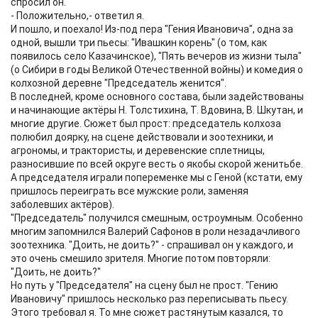
спросил он.
- Положительно,- ответил я.
И пошло, и поехало! Из-под пера "Гения Ивановича", одна за
одной, вышли три пьесы: "Ивашкин корень" (о том, как
появилось село Казачинское), "Пять вечеров из жизни тыла"
(о Сибири в годы Великой Отечественной войны) и комедия о
колхозной деревне "Председатель женится".
В последней, кроме основного состава, были задействованы
и начинающие актёры Н. Толстихина, Т. Вдовина, В. Шкутан, и
многие другие. Сюжет был прост: председатель колхоза
полюбил доярку, на сцене действовали и зоотехники, и
агрономы, и трактористы, и деревенские сплетницы,
разносившие по всей округе весть о якобы скорой женитьбе.
А председателя играли попеременке мы с Геной (кстати, ему
пришлось переиграть все мужские роли, заменяя
заболевших актёров).
"Председатель" получился смешным, остроумным. Особенно
многим запомнился Валерий Сафонов в роли незадачливого
зоотехника. "Доить, не доить?" - спрашивал он у каждого, и
это очень смешило зрителя. Многие потом повторяли:
"Доить, не доить?"
Но путь у "Председателя" на сцену был не прост. "Гению
Ивановичу" пришлось несколько раз переписывать пьесу.
Этого требовал я. То мне сюжет растянутым казался, то