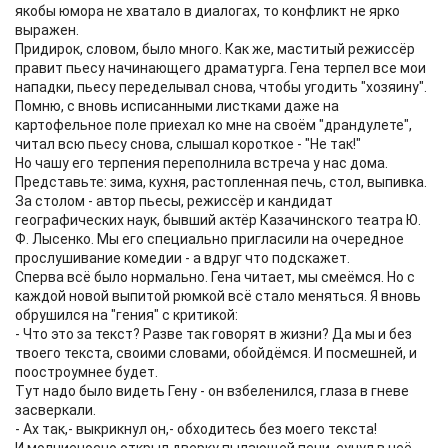
якобы юмора не хватало в диалогах, то конфликт не ярко
выражен.
Придирок, словом, было много. Как же, маститый режиссёр
правит пьесу начинающего драматурга. Гена терпел все мои
нападки, пьесу переделывал снова, чтобы угодить "хозяину".
Помню, с вновь исписанными листками даже на
картофельное поле приехал ко мне на своём "драндулете",
читал всю пьесу снова, слышал короткое - "Не так!"
Но чашу его терпения переполнила встреча у нас дома.
Представьте: зима, кухня, растопленная печь, стол, выпивка.
За столом - автор пьесы, режиссёр и кандидат
географических наук, бывший актёр Казачинского театра Ю.
Ф. Лысенко. Мы его специально пригласили на очередное
прослушивание комедии - а вдруг что подскажет.
Сперва всё было нормально. Гена читает, мы смеёмся. Но с
каждой новой выпитой рюмкой всё стало меняться. Я вновь
обрушился на "гения" с критикой:
- Что это за текст? Разве так говорят в жизни? Да мы и без
твоего текста, своими словами, обойдёмся. И посмешней, и
поостроумнее будет.
Тут надо было видеть Гену - он взбеленился, глаза в гневе
засверкали.
- Ах так,- выкрикнул он,- обходитесь без моего текста!