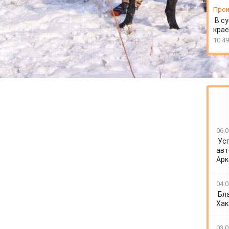
Прои
В су
крае
10:49
06.0
Ус
авт
Арк
04.0
Бл
Хак
03.0