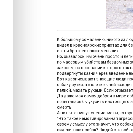
К большому сожалению, никого из лю
видел в красноярских приютах для б
сотни братьев наших меньших.
Но, оказалось, им очень просто и ле
по массовым убийствам бездомных ж
законом, на основании которого так
подвергнуты казни через введение в
Вот как описывают знающие люди про
собаку сутки, а в клетке к ней заходи
палкой, махать руками. Если огрызает
Да даже моя самая добрая в мире со
попыталась бы укусить настоящего аг
смерть.
А вот, что пишут специалисты, котор
"Что такое немотивированная агресси
своему смыслу это значит, что собака
видели таких собак? Людей с такой а