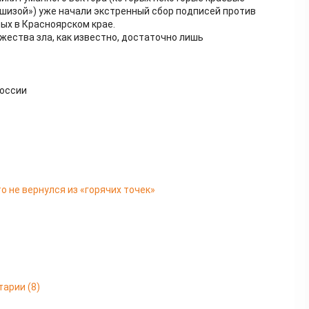
ошизой») уже начали экстренный сбор подписей против
ых в Красноярском крае.
жества зла, как известно, достаточно лишь
России
о не вернулся из «горячих точек»
тарии
(8)