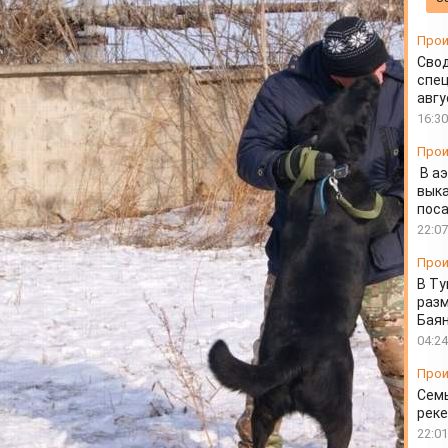
Прои
Свод
спец
авгу
16:30
Прои
В а
выка
пос
22:07
Прои
В Ту
разм
Бая
04:24
Прои
Семь
реке
22:01