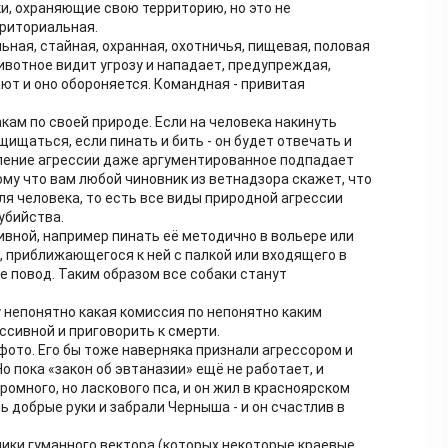
и, охраняющие свою территорию, но это не
рриториальная.
ьная, стайная, охранная, охотничья, пищевая, половая
животное видит угрозу и нападает, предупреждая,
ют и оно обороняется. Командная - привитая
кам по своей природе. Если на человека накинуть
ащищаться, если пинать и бить - он будет отвечать и
вление агрессии даже аргументированное подпадает
му что вам любой чиновник из ветнадзора скажет, что
я человека, то есть все виды природной агрессии
убийства.
вной, например пинать её методично в вольере или
, приближающегося к ней с палкой или входящего в
же повод. Таким образом все собаки станут
 непонятно какая комиссия по непонятно каким
ссивной и приговорить к смерти.
 фото. Его бы тоже наверняка признали агрессором и
о пока «закон об эвтаназии» ещё не работает, и
омного, но ласкового пса, и он жил в красноярском
ь добрые руки и забрали Черныша - и он счастлив в
ики гуманного вектора (которых некоторые краевые