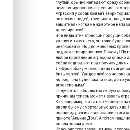
глупый, обычно нападают сразу собак
немотивированная агрессия - это те
Агрессия у собак бывает территориал
во время свадеб, трусливая - когда 
защитная - когда на животное напада
дрессировкой.
Все виды этих агрессий присущи соба
удавку и тянуть его, он тоже будет з
реагировать. Но для животных проя
под немотивированную. Почему? Пото
любое проявление агрессии опасно дл
собак подпадают под причину для их 
Любую собаку можно сделать агресси
бить палкой. Увидев любого человека
вольер, она будет скалиться, а это у
агрессивными".
Получается, абсолютно любую собаку
причинам теперь может назвать агре
Как, например, вот этого Черныша на
ввели бы ему смертельную дозу яда. Н
неравнодушные люди спасли этого огр
приюте "Алькин Дом". А потом нашлис
своём новом доме.
Красноярские зоозащитники, сторонн