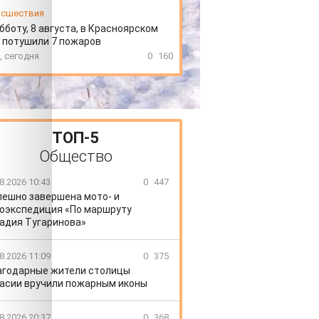
сшествия
бботу, 8 августа, в Красноярском
 потушили 7 пожаров
, сегодня
0
160
ТОП-5
Общество
8.2026 10:43
0
447
пешно завершена мото- и
оэкспедиция «По маршруту
адия Тугаринова»
8.2026 11:09
0
375
агодарные жители столицы
асии вручили пожарным иконы
8.2026 20:37
0
368