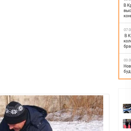
В К
выс
кон
07.0
В 
кол
бра
03.0
Нов
буд