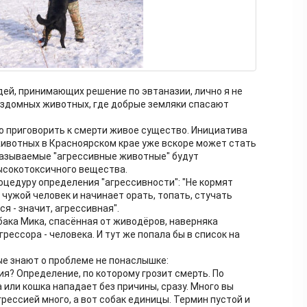
дей, принимающих решение по эвтаназии, лично я не
ездомных животных, где добрые земляки спасают
гко приговорить к смерти живое существо. Инициатива
ивотных в Красноярском крае уже вскоре может стать
 называемые "агрессивные животные" будут
ысокотоксичного вещества.
цедуру определения "агрессивности": "Не кормят
т чужой человек и начинает орать, топать, стучать
ся - значит, агрессивная".
бака Мика, спасённая от живодёров, наверняка
рессора - человека. И тут же попала бы в список на
ые знают о проблеме не понаслышке:
я? Определение, по которому грозит смерть. По
 или кошка нападает без причины, сразу. Много вы
грессией много, а вот собак единицы. Термин пустой и