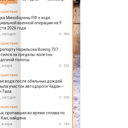
сшествия
ка Минобороны РФ о ходе
иальной военной операции на 9
ста 2026 года
, сегодня
0
484
сшествия
эропорту Норильска Boeing 737
тился за пределы взлётно-
адочной полосы
, вчера
0
292
сшествия
ве вода после обильных дождей
ыла участок автодороги Чадан –
н-Тала
, сегодня
0
200
сшествия
я, пропавшая во время сплава по
 Кан, найдена
, вчера
0
184