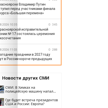
расноярске Владимир Путин
тупил перед участниками финала
курса «Большая перемена»
8.2026 10:35
0
345
Красноярской исправительной
онии № 17 состоялась церемония
косочетания
8.2026 11:03
0
288
огодние праздники в 2027 году
ут в России короче предыдущих
Новости других СМИ
СМИ: В Химках на
полицейскую машину напали
и подожгли.
Где будет встреча президентов
США и России: Европа?