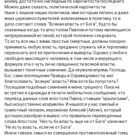
моему, достаточно наглядный по нарочитости последнего.
Можно даже сказать, политической нарочитости.
Ныне с языков наших политиков, имя которым легион, и даже
иных церковнослужителей, вовлекаемых в политику, то и
дело слетают слова: "Всякая власть от Бога", будто бы
сказанные когда-то апостолом Павлом и потому являющиеся
непререкаемой истиной, которой положено следовать.
То есть все мы с вами, простые смертные, должны покорно
принимать любую власть, преданно служить ей и терпеливо
переносить всё её притеснения и выверты. Однако у любого
свободно мыслящего человека, в том числе и верующего,
формула эта о чуть ли не священности всякой власти,
вызывает понятные сомнения. Да неужели впрямь Господь
Бог, само воплощение Правды и Справедливости, мог
благословить "всякую" власть? Или хотя бы попустить?
Посещали подобные сомнения и меня, грешного. Пока не
встретил я однажды в печати любопытное сообщение, что
перевод данных слов апостола Павла, ставших "крылатыми",
был искусственно искривлён. И нашёлся у нас смелый и
грамотный человек, иеромонах Алексий (Айсин), который
дотошно разобрал и вывел, что правильно переведённые
слова Апостола: "Несть бо власть аще не от Бога" означают:
"Не есть власть, если не от Бога".
Иначе говоря, смысл их совершенно противоположный тому,