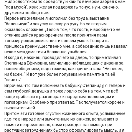
жил холостяком по соседству и как-то вечером забрёл к нам
"под мухой", явно желая поддержать тонус, ну и, конечно,
дружески пообщаться.
Первое его желание я исполнил без труда, выставив
"беленькую" и закуску на скорую руку. Но со вторым
оказалось сложнее. Дело в том, что гость, и вообще-то не
отличавшийся красноречием, после принятия пары
тонизирующих рюмок почти совсем умолк. Говорить
пришлось преимущественно мне, а собеседник лишь издавал
некие междометия и блаженно улыбался.
И когда я, наконец, проводил его за дверь, то приметливая
Степанида Ефимовна, молчаливо наблюдавшая с дивана за
нашим общением, подытожила, как припечатала: "Ни песен,
ни басен..." И вот уже более полувека мне памятна та её
"печать".
Впрочем, что там вспоминать бабушку Степаниду, я теперь и
сам глубокий дедушка и тоже ловлю себя на том, что всё
чаще прибегаю в разговорах к народным пословицам и
поговоркам. Особенно при ответах. Так получается короче и
выразительней.
Притом эти готовые сгустки жизненного опыта, услышанные
где-то в народе или вычитанные из книжек, всплывают в
памяти непроизвольно, сами приходят на помощь при
растущих затруднениях быстро сформулировать мысль, и я