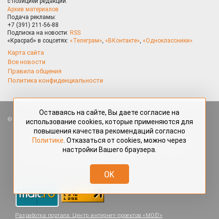
с позицией редакции.
Архив материалов
Подача рекламы:
+7 (391) 211-56-88
Подписка на новости:
RSS
«Красраб» в соцсетях:
«Телеграм»
,
«ВКонтакте»
,
«Одноклассники»
Карта сайта
Все новости
Правила общения
Политика конфиденциальности
Оставаясь на сайте, Вы даете согласие на
Все права защищены. Любые материалы, размещённые на портале
использование cookies, которые применяются для
«Красраб.ру» сотрудниками редакции, нештатными авторами
повышения качества рекомендаций согласно
и читателями, являются объектами авторского права. Полное или
Политике
. Отказаться от cookies, можно через
частичное использование материалов, размещённых на портале
настройки Вашего браузера.
«Красраб.ру», допускается только с письменного согласия редакции
с указанием ссылки на источник. Все вопросы можно задать
по адресу
redaktor@krasrab.krsn.ru
.
OK
Разработка портала:
Центр интернет-проектов «МОЁ!»