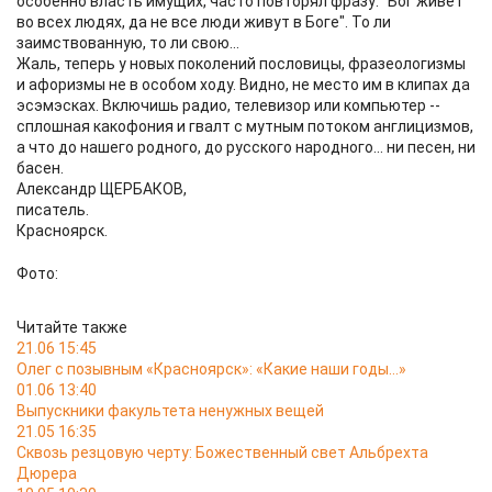
особенно власть имущих, часто повторял фразу: "Бог живёт
во всех людях, да не все люди живут в Боге". То ли
заимствованную, то ли свою...
Жаль, теперь у новых поколений пословицы, фразеологизмы
и афоризмы не в особом ходу. Видно, не место им в клипах да
эсэмэсках. Включишь радио, телевизор или компьютер --
сплошная какофония и гвалт с мутным потоком англицизмов,
а что до нашего родного, до русского народного... ни песен, ни
басен.
Александр ЩЕРБАКОВ,
писатель.
Красноярск.
Фото:
Читайте также
21.06 15:45
Олег с позывным «Красноярск»: «Какие наши годы…»
01.06 13:40
Выпускники факультета ненужных вещей
21.05 16:35
Сквозь резцовую черту: Божественный свет Альбрехта
Дюрера