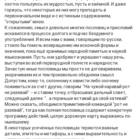
охотно пользуюсь их мудростью, пусть и заёмной. И даже
горжусь, что некоторые из них могу преподать в
первоначальном виде и с истинным содержанием,
"открытыми" мною.
К сожалению, смысл довольно многих пословиц и присловий
исказился в процессе долгого и подчас бездумного
употребления. И всем нам с вами, говорящим по-русски,
стоило бы помочь возвращению им исконной формы и
значения, пока ещё хранимых народной памятью и наукой
языкознания. Пусть они удобряют и украшают нашу речь,
выступая во всей первородной полноте и нарядности.
Зачастую иные пословицы мы просто не договариваем,
укорачиваем их и тем произвольно обедняем смысл.
Допустим, кому-то, склонному к зависти либо охочему
поживиться за счёт других, говорим: "На чужой каравай рот
не разевай" -- и ставим точку, отбрасывая дельный совет,
следующий далее: "...а пораньше вставай да свой затевай".
Можно сказать, обходимся примитивной командой "рот не
разевай", тогда как полная пословица содержит конкретную
программу действий, целую дорожную карту, выражаясь по-
нынешнему.
В некоторых усечённых пословицах теряются важные
детали, эпитеты и метафоры, а с ними выразительность и