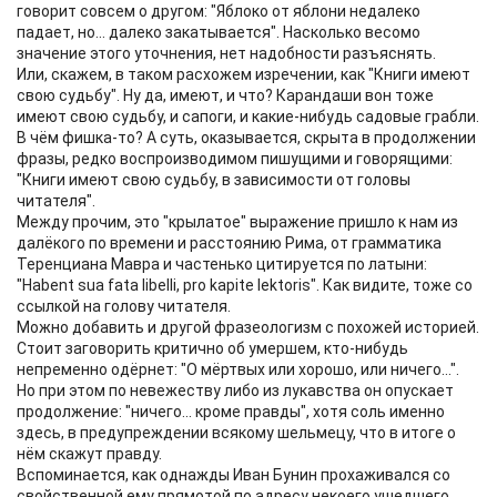
говорит совсем о другом: "Яблоко от яблони недалеко
падает, но... далеко закатывается". Насколько весомо
значение этого уточнения, нет надобности разъяснять.
Или, скажем, в таком расхожем изречении, как "Книги имеют
свою судьбу". Ну да, имеют, и что? Карандаши вон тоже
имеют свою судьбу, и сапоги, и какие-нибудь садовые грабли.
В чём фишка-то? А суть, оказывается, скрыта в продолжении
фразы, редко воспроизводимом пишущими и говорящими:
"Книги имеют свою судьбу, в зависимости от головы
читателя".
Между прочим, это "крылатое" выражение пришло к нам из
далёкого по времени и расстоянию Рима, от грамматика
Теренциана Мавра и частенько цитируется по латыни:
"Habent sua fata libelli, pro kapite lektoris". Как видите, тоже со
ссылкой на голову читателя.
Можно добавить и другой фразеологизм с похожей историей.
Стоит заговорить критично об умершем, кто-нибудь
непременно одёрнет: "О мёртвых или хорошо, или ничего...".
Но при этом по невежеству либо из лукавства он опускает
продолжение: "ничего... кроме правды", хотя соль именно
здесь, в предупреждении всякому шельмецу, что в итоге о
нём скажут правду.
Вспоминается, как однажды Иван Бунин прохаживался со
свойственной ему прямотой по адресу некоего ушедшего