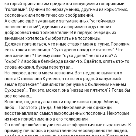
который привычно им придаётся пишущими и говорящими
"головами". Одними по неразумению, другими из корыстных,
сословных или политических соображений.
А сколько ещё туманных и затуманенных "устойчивых
словосочетаний", идиомов и афоризмов ждут своих
добросовестных толкователей! И в первую очередь их
внимание хотелось бы обратить на пословицы.
Должен признаться, что иные ставят меня в тупик. Положим,
есть такая пословица: "Сухо древо назад не пятится". Что
она означает? Почему лишь "сухо древо" не пятится? А
"сыро"? И вообще белиберда какая-то. Сдаётся, опять кто-то
слова исказил, буквы перепутал...
Но, скорее, дело в моём незнании. Вот недавно вычитал у
поэта Станислава Куняева, что по его родной калужской
земле протекает "извилистая речушка с былинным именем
Суходрев"... Так это, может, она "назад не пятится"? Тогда бы
всё логично...
Впрочем, подожду знатока и подвижника вроде Айсина,
либо... Толстого. Да-да, Лев Николаевич не однажды
восстанавливал смысл выхолощенных пословиц. Некоторые
из них я привёл именно в его толковании.
Он вообще любил поучительные афористичные выражения. К
примеру, печалясь о нравственном несовершенстве людей,