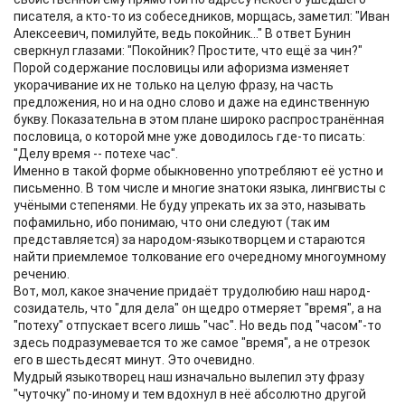
писателя, а кто-то из собеседников, морщась, заметил: "Иван
Алексеевич, помилуйте, ведь покойник..." В ответ Бунин
сверкнул глазами: "Покойник? Простите, что ещё за чин?"
Порой содержание пословицы или афоризма изменяет
укорачивание их не только на целую фразу, на часть
предложения, но и на одно слово и даже на единственную
букву. Показательна в этом плане широко распространённая
пословица, о которой мне уже доводилось где-то писать:
"Делу время -- потехе час".
Именно в такой форме обыкновенно употребляют её устно и
письменно. В том числе и многие знатоки языка, лингвисты с
учёными степенями. Не буду упрекать их за это, называть
пофамильно, ибо понимаю, что они следуют (так им
представляется) за народом-языкотворцем и стараются
найти приемлемое толкование его очередному многоумному
речению.
Вот, мол, какое значение придаёт трудолюбию наш народ-
созидатель, что "для дела" он щедро отмеряет "время", а на
"потеху" отпускает всего лишь "час". Но ведь под "часом"-то
здесь подразумевается то же самое "время", а не отрезок
его в шестьдесят минут. Это очевидно.
Мудрый языкотворец наш изначально вылепил эту фразу
"чуточку" по-иному и тем вдохнул в неё абсолютно другой