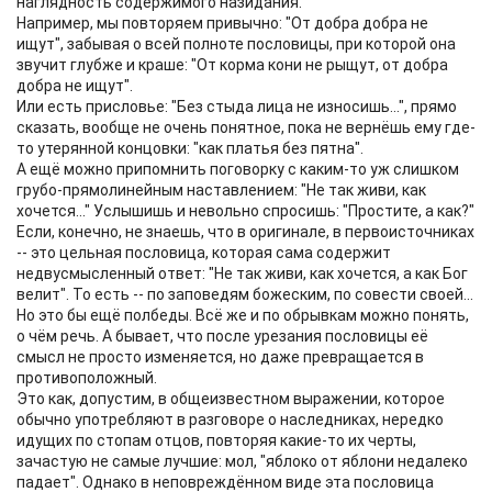
наглядность содержимого назидания.
Например, мы повторяем привычно: "От добра добра не
ищут", забывая о всей полноте пословицы, при которой она
звучит глубже и краше: "От корма кони не рыщут, от добра
добра не ищут".
Или есть присловье: "Без стыда лица не износишь...", прямо
сказать, вообще не очень понятное, пока не вернёшь ему где-
то утерянной концовки: "как платья без пятна".
А ещё можно припомнить поговорку с каким-то уж слишком
грубо-прямолинейным наставлением: "Не так живи, как
хочется..." Услышишь и невольно спросишь: "Простите, а как?"
Если, конечно, не знаешь, что в оригинале, в первоисточниках
-- это цельная пословица, которая сама содержит
недвусмысленный ответ: "Не так живи, как хочется, а как Бог
велит". То есть -- по заповедям божеским, по совести своей...
Но это бы ещё полбеды. Всё же и по обрывкам можно понять,
о чём речь. А бывает, что после урезания пословицы её
смысл не просто изменяется, но даже превращается в
противоположный.
Это как, допустим, в общеизвестном выражении, которое
обычно употребляют в разговоре о наследниках, нередко
идущих по стопам отцов, повторяя какие-то их черты,
зачастую не самые лучшие: мол, "яблоко от яблони недалеко
падает". Однако в неповреждённом виде эта пословица