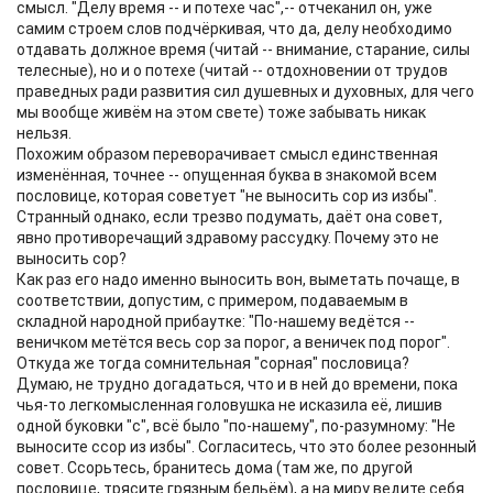
смысл. "Делу время -- и потехе час",-- отчеканил он, уже
самим строем слов подчёркивая, что да, делу необходимо
отдавать должное время (читай -- внимание, старание, силы
телесные), но и о потехе (читай -- отдохновении от трудов
праведных ради развития сил душевных и духовных, для чего
мы вообще живём на этом свете) тоже забывать никак
нельзя.
Похожим образом переворачивает смысл единственная
изменённая, точнее -- опущенная буква в знакомой всем
пословице, которая советует "не выносить сор из избы".
Странный однако, если трезво подумать, даёт она совет,
явно противоречащий здравому рассудку. Почему это не
выносить сор?
Как раз его надо именно выносить вон, выметать почаще, в
соответствии, допустим, с примером, подаваемым в
складной народной прибаутке: "По-нашему ведётся --
веничком метётся весь сор за порог, а веничек под порог".
Откуда же тогда сомнительная "сорная" пословица?
Думаю, не трудно догадаться, что и в ней до времени, пока
чья-то легкомысленная головушка не исказила её, лишив
одной буковки "с", всё было "по-нашему", по-разумному: "Не
выносите ссор из избы". Согласитесь, что это более резонный
совет. Ссорьтесь, бранитесь дома (там же, по другой
пословице, трясите грязным бельём), а на миру ведите себя