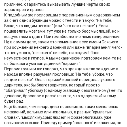
прилично, старайтесь выказывать лучшие черты своих
характеров и нравов.
К подобным же пословицам с переиначенным содержанием
за счёт одной буквицы можно отнести и такую: "На тебе,
Боже, что людям негоже" (или "что нам негоже"). Если
пошевелить мозгами, тут уже не только бессмыслицей, но и
кощунством отдаёт. Притом абсолютно немотивированным.
Ну, в самом деле, зачем это поминание всуе имени Божьего
при осуждении некоего дарения или даже "впаривания" чего-
то ненужного, "негожего" ни себе, ни людям? Явно
неуместное и глупое. А мы механически повторяем кем-то не
от большого ума запущенный "вариант".
Первоисточники же говорят, что прежде имела хождение в
народе вполне разумная пословица: "На тебе, убоже, что
людям негоже". Она с горькой иронией порицала лукавого
дарителя, якобы благотворителя, который просто
"сбагривал" убогому (бедному, жалкому, безответному) нечто
дешёвое, бросовое в расчёте на то, что одаряемый и тому
будет рад.
Ещё больше, чем в народных пословицах, таких смысловых
искажений, вольных или невольных, в разных "крылатых
словах", "мыслях мудрых людей" и фразеологизмах, уже
называемых выше. Приведу пример "вольного" искажения, по-