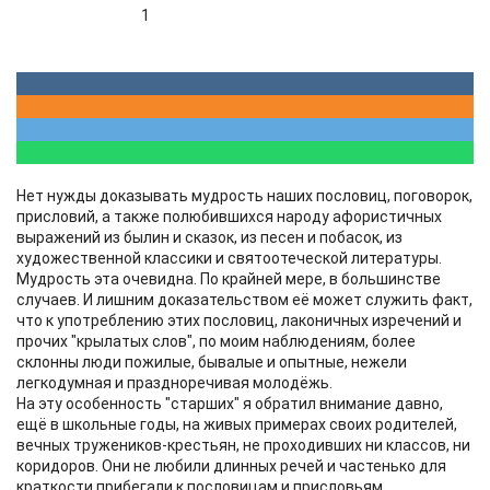
1
Нет нужды доказывать мудрость наших пословиц, поговорок,
присловий, а также полюбившихся народу афористичных
выражений из былин и сказок, из песен и побасок, из
художественной классики и святоотеческой литературы.
Мудрость эта очевидна. По крайней мере, в большинстве
случаев. И лишним доказательством её может служить факт,
что к употреблению этих пословиц, лаконичных изречений и
прочих "крылатых слов", по моим наблюдениям, более
склонны люди пожилые, бывалые и опытные, нежели
легкодумная и праздноречивая молодёжь.
На эту особенность "старших" я обратил внимание давно,
ещё в школьные годы, на живых примерах своих родителей,
вечных тружеников-крестьян, не проходивших ни классов, ни
коридоров. Они не любили длинных речей и частенько для
краткости прибегали к пословицам и присловьям.