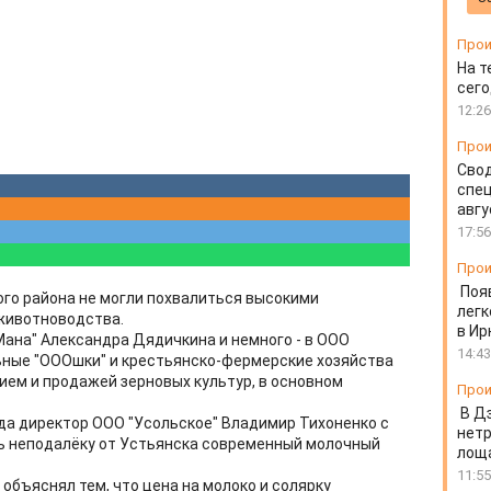
Прои
На т
сего
12:26
Прои
Свод
спец
авгу
17:56
Прои
Поя
ого района не могли похвалиться высокими
легк
 животноводства.
в Ир
Мана" Александра Дядичкина и немного - в ООО
14:43
ьные "ОООшки" и крестьянско-фермерские хозяйства
ем и продажей зерновых культур, в основном
Прои
В Д
гда директор ООО "Усольское" Владимир Тихоненко с
нет
 неподалёку от Устьянска современный молочный
лоща
11:55
бъяснял тем, что цена на молоко и солярку