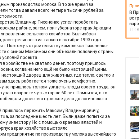
дным производство молока. В то же время за
Прои
ли тогда давали всего четыре тысячи рублей за
В Пр
естоимости.
встр
мерства Владимир Тихоненко успел поработать
взро
овском районе, затем, при губернаторе края Аркадии
11:15
 управление сельского хозяйства. Был избран
 расстрелянного из танков в октябре 1993 года.
ыт. Поэтому к строительству комплекса Тихоненко-
сте с сыном Максимом они объехали половину страны
 условий проекта.
 в хозяйстве не хватало денег, поэтому пришлось
 осени, когда на него ещё не было настоящей цены.
о настоящий дворец для животных, где тепло, светло и
дам здесь работается тоже очень комфортно.
 не пришлось толком увидеть плоды своего труда, он
упа в возрасте чуть старше 60 лет. Помнится, в то
пообещали довести отцовское дело до логического
Всё пришлось пережить Максиму Владимировичу,
тца, за последние шесть лет. Были даже попытки за
ому инвестору. Но с помощью краевых властей и
рпуса края хозяйство выстояло.
ьям предприятие по производству молока высочайшего