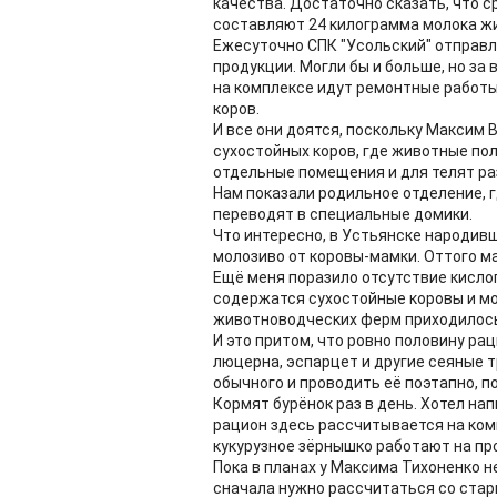
качества. Достаточно сказать, что с
составляют 24 килограмма молока жи
Ежесуточно СПК "Усольский" отправл
продукции. Могли бы и больше, но за
на комплексе идут ремонтные работы.
коров.
И все они доятся, поскольку Максим
сухостойных коров, где животные пол
отдельные помещения и для телят ра
Нам показали родильное отделение, г
переводят в специальные домики.
Что интересно, в Устьянске народив
молозиво от коровы-мамки. Оттого м
Ещё меня поразило отсутствие кислог
содержатся сухостойные коровы и м
животноводческих ферм приходилось
И это притом, что ровно половину ра
люцерна, эспарцет и другие сеяные 
обычного и проводить её поэтапно, п
Кормят бурёнок раз в день. Хотел нап
рацион здесь рассчитывается на ком
кукурузное зёрнышко работают на пр
Пока в планах у Максима Тихоненко н
сначала нужно рассчитаться со стар