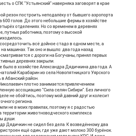
шесть о СПК "Устьянский" наверняка заговорят в крае
ой резон построить неподалёку от бывшего аэропорта
 600 голов. До этого небольшие фермы в хозяйстве
четырёх отделениях. Но со временем в деревнях
ше, путных работника, поэтому о высокой
риходилось.
сосредоточить всё дойное стадо в одном месте, а
на машинах. Так оно и вышло: два года назад
осматривается с дороги на Богучаны, принял первых
ктивных деревнях закрыли.
е было в хозяйстве Александра Дядичкина два года. А
Анатолий Карабарин из села Новопятницкого Уярского
 в Абанский район.
 Николаевич плотно занимается привлечением
ленную ассоциацию "Сила селян Сибири". Без личного
еле не обойтись, поэтому мой давний друг и колесит
очного региона.
мли не в моих правилах, поэтому я с радостью
л на территории животноводческого комплекса
ны души.
ндр Дядичкин не сидел без дела. К возведённому два
пристроен ещё один, где уже дают молоко 300 бурёнок.