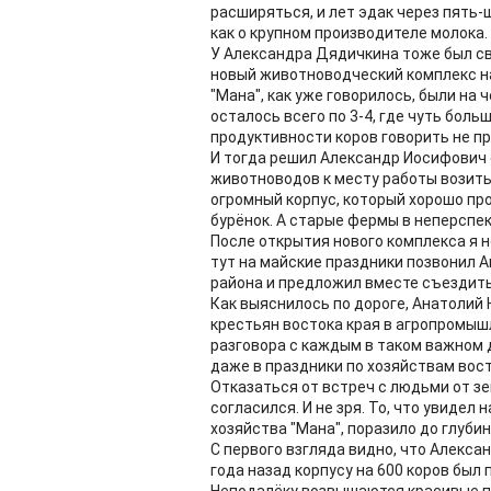
расширяться, и лет эдак через пять-
как о крупном производителе молока.
У Александра Дядичкина тоже был св
новый животноводческий комплекс на
"Мана", как уже говорилось, были на 
осталось всего по 3-4, где чуть боль
продуктивности коров говорить не п
И тогда решил Александр Иосифович 
животноводов к месту работы возить 
огромный корпус, который хорошо пр
бурёнок. А старые фермы в неперспе
После открытия нового комплекса я н
тут на майские праздники позвонил 
района и предложил вместе съездить
Как выяснилось по дороге, Анатолий
крестьян востока края в агропромыш
разговора с каждым в таком важном д
даже в праздники по хозяйствам вост
Отказаться от встреч с людьми от зе
согласился. И не зря. То, что увиде
хозяйства "Мана", поразило до глуби
С первого взгляда видно, что Алекса
года назад корпусу на 600 коров был 