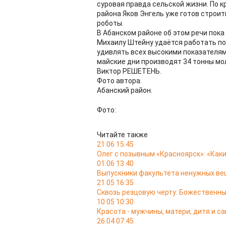
суровая правда сельской жизни. По к
района Яков Энгель уже готов строи
роботы.
В Абанском районе об этом речи пока
Михаилу Штейну удаётся работать по 
удивлять всех высокими показателям
майские дни производят 34 тонны мо
Виктор РЕШЕТЕНЬ.
Фото автора.
Абанский район.
Фото:
Читайте также
21.06 15:45
Олег с позывным «Красноярск»: «Как
01.06 13:40
Выпускники факультета ненужных в
21.05 16:35
Сквозь резцовую черту: Божественн
10.05 10:30
Красота - мужчины, матери, дитя и с
26.04 07:45