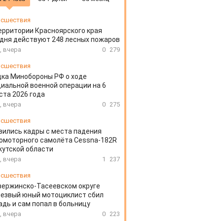
сшествия
ерритории Красноярского края
дня действуют 248 лесных пожаров
, вчера
0
279
сшествия
ка Минобороны РФ о ходе
иальной военной операции на 6
ста 2026 года
, вчера
0
275
сшествия
вились кадры с места падения
омоторного самолёта Cessna-182R
кутской области
, вчера
1
237
сшествия
зержинско-Тасеевском округе
резвый юный мотоциклист сбил
дь и сам попал в больницу
, вчера
0
223