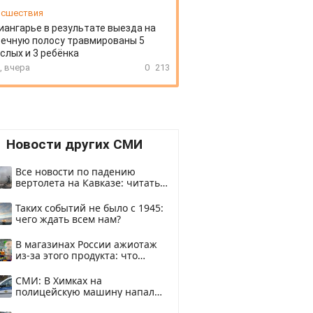
сшествия
иангарье в результате выезда на
ечную полосу травмированы 5
слых и 3 ребёнка
, вчера
0
213
Новости других СМИ
Все новости по падению
вертолета на Кавказе: читать
здесь
Таких событий не было с 1945:
чего ждать всем нам?
В магазинах России ажиотаж
из-за этого продукта: что
купить?
СМИ: В Химках на
полицейскую машину напали
и подожгли.