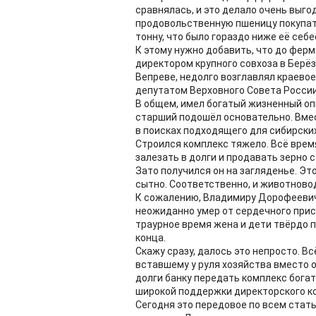
сравнялась, и это делало очень выго
продовольственную пшеницу покупате
тонну, что было гораздо ниже её себ
К этому нужно добавить, что до фер
директором крупного совхоза в Берёз
Вепреве, недолго возглавлял краевое
депутатом Верховного Совета России,
В общем, имел богатый жизненный оп
старший подошёл основательно. Вме
в поисках подходящего для сибирских
Строился комплекс тяжело. Всё время
залезать в долги и продавать зерно с
Зато получился он на загляденье. Эт
сытно. Соответственно, и животново
К сожалению, Владимиру Дорофеевичу
неожиданно умер от сердечного прист
траурное время жена и дети твёрдо 
конца.
Скажу сразу, далось это непросто. 
вставшему у руля хозяйства вместо о
долги банку передать комплекс богат
широкой поддержки директорского ко
Сегодня это передовое по всем стат