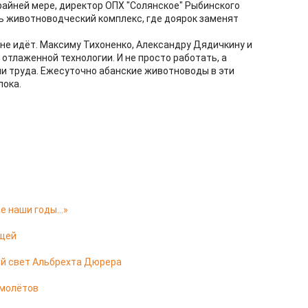
райней мере, директор ОПХ "Солянское" Рыбинского
ть животноводческий комплекс, где доярок заменят
 не идёт. Максиму Тихоненко, Александру Дядичкину и
отлаженной технологии. И не просто работать, а
и труда. Ежесуточно абанские животноводы в эти
лока.
ие наши годы…»
ещей
ый свет Альбрехта Дюрера
амолётов