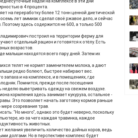
реднесуточные надои на комплексе в эти дни
рностью в 4 процента.
яет на переработку более 12 тонн ценной диетической
 восемь лет аммиак сделал своё ржавое дело, и сейчас
 Поэтому здесь содержится не 600, а только 500
 Владимирович построил на территории ферму для
учают отдельный рацион и готовятся к отёлу. Есть
зных возрастов.
де малыши находятся всего пару дней. Затем их
шихся телят не кормят заменителем молока, а дают
алыши редко болеют, быстрее набирают вес.
о запаха и на комплексе, и в помещениях, где
олодняк. Помнится, прежде после посещения
 неделю выветривать одежду на свежем воздухе.
циона кормления здесь занимает кукуруза, остальное -
травы. Это позволяет начать заготовку кормов раньше
о мере созревания трав.
исать: "Но много", однако это будет неверно, поскольку
пьютере, из-за чего каждая травинка, каждое
одуктивность животных.
ет желания увеличить количество дойных коров, ведь
ыми долгами. Но в перспективе комплекс будет