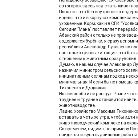
Неподалёку возвышаются красивые п
автогараж здесь под стать животно
Понятно, что без внутреннего содерж
и дело, что и в корпусах комплекса 
ухоженные. Корм, как и в СПК "Усольск
Сегодня "Мана" поставляет переработ
Абанский район столько не производи
содержатся бурёнки, я сразу вспомн
республики Александр Лукашенко по
настолько грязные и тощие, что бать
отношении к животным сразу уволил.
Думаю, в нашем случае Александр Лук
назначил министром сельского хозяйс
инициативным селянам подход нескол
минимальная. И если бы не помощь к
Тихоненко и Дядичкин.
Но они особо и не ропщут. Разве что
труднее и труднее становится найти 
животноводстве.
Ладно, хозяйство Максима Тихоненко
вставать в четыре утра, чтобы идти 
животноводческий комплекс на окраин
Со временем, видимо, по примеру Па
придётся покупать доильные роботы. 