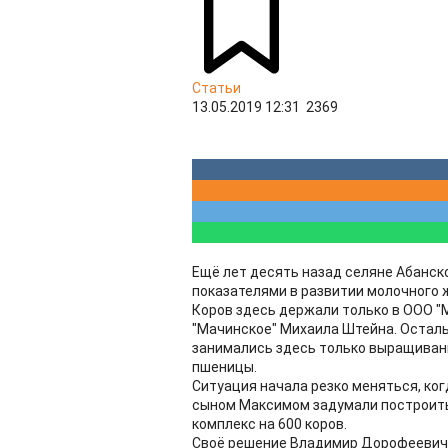
Статьи
13.05.2019 12:31
2369
Ещё лет десять назад селяне Абанск
показателями в развитии молочного
Коров здесь держали только в ООО "
"Мачинское" Михаила Штейна. Остал
занимались здесь только выращивани
пшеницы.
Ситуация начала резко меняться, ко
сыном Максимом задумали построить
комплекс на 600 коров.
Своё решение Владимир Дорофеевич о