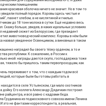
омещения для содержания молодняка КРС. И даже
водческим помещениям.
ания красивая оболочка ничего не значит. Но в том-то
мы увидели полный порядок. Коровы здесь чистые и
ий", пахнет хлебом, а не кислятиной и гнилью.
чикам до 18 тонн молока в сутки. Ещё недавно весь
л. Скажу больше, увидев, в каких идеальных условиях
ил недавний сюжет из Белоруссии, где президент
сетил животноводческий комплекс. Коровы в нём были
ка назвал увиденное Освенцимом, а виновных в таком
ашенко наградил бы своего тёзку орденом, а то и
тва республики. К сожалению, в России к
ько иной: награды даются скупо, господдержка тоже
рая, тяжело бы пришлось таким первопроходцам, как
 очень переживают о том, что с каждым годом всё
людей, которые были бы готовы работать в
 находится в селе Устьянском, где мало охотников
на дойку. Его коллега Александр Дядичкин построил
е райцентра, и всё равно с кадрами беда.
вла Грудинина из подмосковного совхоза имени Ленина
И это не фантазии корреспондента, а реальная,