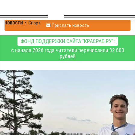
НОВОСТИ
\
Спорт
Прислать новость
ФОНД ПОДДЕРЖКИ САЙТА "КРАСРАБ.РУ":
с начала 2026 года читатели перечислили 32 800
рублей
Красноярские
спортсмены –
победители и призёры
чемпионата мира по
подводному спорту