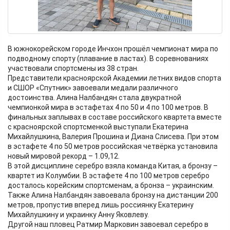
В южнокорейском городе Инчхон прошёл чемпионат мира по
подводному спорту (плавание в ластах). В соревнованиях
участвовали спортсмены из 38 стран.
Представители красноярской Академии летних видов спорта
и СШОР «Спутник» завоевали медали различного
достоинства. Алина Налбандян стала двукратной
чемпионкой мира в эстафетах 4 по 50 и 4 по 100 метров. В
финальных заплывах в составе российского квартета вместе
с красноярской спортсменкой выступали Екатерина
Михайлушкина, Валерия Прошина и Диана Слисева. При этом
в эстафете 4 по 50 метров российская четвёрка установила
новый мировой рекорд – 1.09,12.
В этой дисциплине серебро взяла команда Китая, а бронзу –
квартет из Колумбии. В эстафете 4 по 100 метров серебро
досталось корейским спортсменам, а бронза – украинским.
Также Алина Налбандян завоевала бронзу на дистанции 200
метров, пропустив вперед лишь россиянку Екатерину
Михайлушкину и украинку Анну Яковлеву.
Другой наш пловец Ратмир Марковин завоевал серебро в