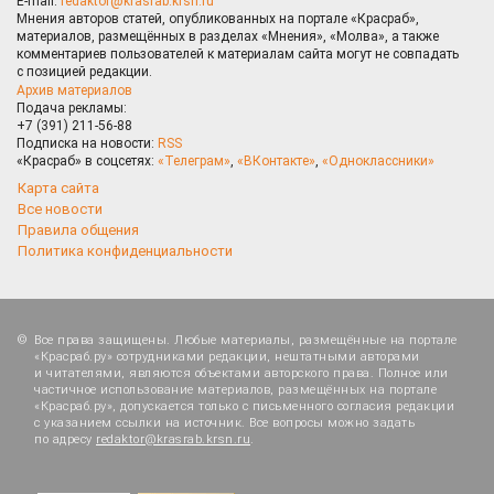
E-mail:
redaktor@krasrab.krsn.ru
Мнения авторов статей, опубликованных на портале «Красраб»,
материалов, размещённых в разделах «Мнения», «Молва», а также
комментариев пользователей к материалам сайта могут не совпадать
с позицией редакции.
Архив материалов
Подача рекламы:
+7 (391) 211-56-88
Подписка на новости:
RSS
«Красраб» в соцсетях:
«Телеграм»
,
«ВКонтакте»
,
«Одноклассники»
Карта сайта
Все новости
Правила общения
Политика конфиденциальности
Все права защищены. Любые материалы, размещённые на портале
«Красраб.ру» сотрудниками редакции, нештатными авторами
и читателями, являются объектами авторского права. Полное или
частичное использование материалов, размещённых на портале
«Красраб.ру», допускается только с письменного согласия редакции
с указанием ссылки на источник. Все вопросы можно задать
по адресу
redaktor@krasrab.krsn.ru
.