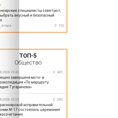
я
ноярские специалисты советуют,
выбрать вкусный и безопасный
з
, вчера
0
192
ТОП-5
Общество
8.2026 10:43
0
483
пешно завершена мото- и
оэкспедиция «По маршруту
адия Тугаринова»
8.2026 10:35
0
380
Красноярской исправительной
онии № 17 состоялась церемония
косочетания