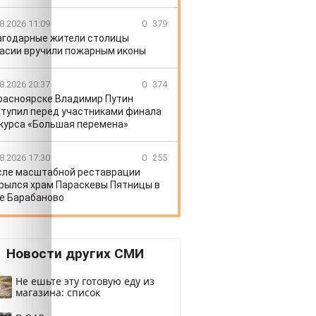
8.2026 11:09
0
379
агодарные жители столицы
асии вручили пожарным иконы
8.2026 20:37
0
374
расноярске Владимир Путин
тупил перед участниками финала
курса «Большая перемена»
8.2026 17:30
0
255
сле масштабной реставрации
рылся храм Параскевы Пятницы в
е Барабаново
Новости других СМИ
Не ешьте эту готовую еду из
магазина: список