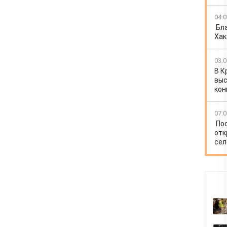
04.0
Бл
Хак
03.0
В К
выс
кон
07.0
По
отк
сел