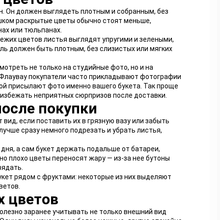
н. Он должен выглядеть плотным и собранным, без
шком раскрытые цветы обычно стоят меньше,
нах или тюльпанах.
вежих цветов листья выглядят упругими и зелеными,
ель должен быть плотным, без слизистых или мягких
мотреть не только на студийные фото, но и на
а Флаувау покупатели часто прикладывают фотографии
кой присылают фото именно вашего букета. Так проще
 избежать неприятных сюрпризов после доставки.
после покупки
вид, если поставить их в грязную вазу или забыть
 лучше сразу немного подрезать и убрать листья,
дня, а сам букет держать подальше от батареи,
но плохо цветы переносят жару — из-за нее бутоны
вядать.
укет рядом с фруктами: некоторые из них выделяют
ветов.
х цветов
полезно заранее учитывать не только внешний вид