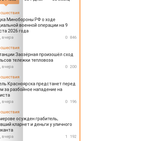
сшествия
ка Минобороны РФ о ходе
иальной военной операции на 9
ста 2026 года
, вчера
0
846
сшествия
танции Заозёрная произошёл сход
льсов тележки тепловоза
, вчера
0
200
сшествия
ль Красноярска предстанет перед
м за разбойное нападение на
систа
, вчера
0
196
сшествия
мерове осужден грабитель,
вший кларнет и деньги у уличного
ыканта
, вчера
1
192