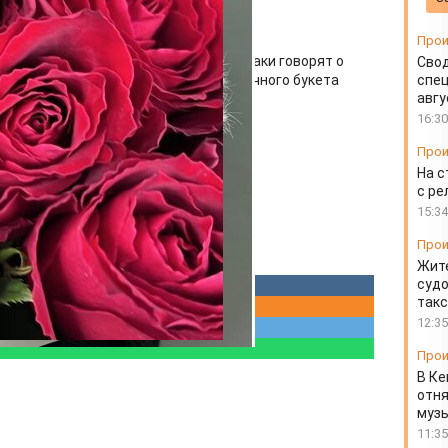
д покупкой
Прои
емерово и не ошибиться: какие признаки говорят о
Свод
перед покупкой и как избежать неудачного букета
спец
авгу
16:30
Прои
На с
с ре
15:34
Прои
Жите
судо
так
12:35
Прои
В Ке
отня
муз
11:35