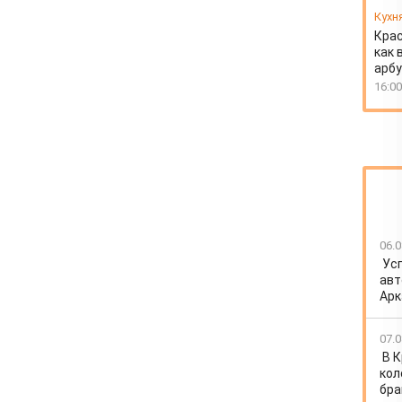
Кухн
Крас
как 
арбу
16:00
06.0
Ус
авт
Арк
07.0
В 
кол
бра