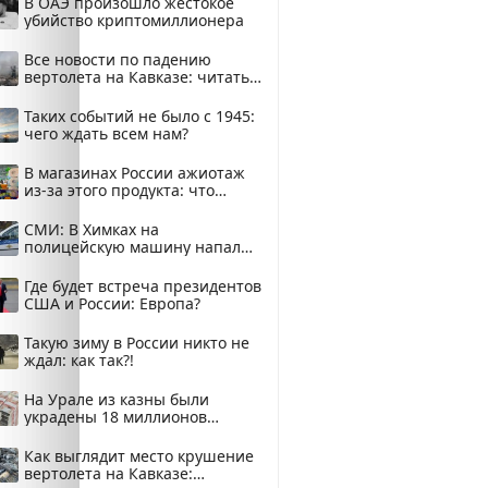
В ОАЭ произошло жестокое
убийство криптомиллионера
Все новости по падению
вертолета на Кавказе: читать
здесь
Таких событий не было с 1945:
чего ждать всем нам?
В магазинах России ажиотаж
из-за этого продукта: что
купить?
СМИ: В Химках на
полицейскую машину напали
и подожгли.
Где будет встреча президентов
США и России: Европа?
Такую зиму в России никто не
ждал: как так?!
На Урале из казны были
украдены 18 миллионов
рублей
Как выглядит место крушение
вертолета на Кавказе: