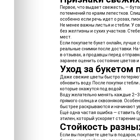
Первое, что выдает свежесть, — буто
потемнений по краям лепестков. Сли
особенно если речь идет о розах, пио
Не менее важны листья и стебли. У с
без желтизны и сухих участков. Стеб
мест.
Если покупаете букет онлайн, лучше с
реальные снимки после доставки. Н
в отзывах, а продавцы перед отправ
заранее оценить состояние цветов и
Уход за букетом 
Даже свежие цветы быстро потеряют 
обновить воду. После покупки стебли
которые окажутся под водой.
Воду желательно менять каждые 2–3 
прямого солнца и сквозняков. Особен
быстрее раскрываются и начинают у
Ещё одна частая ошибка — ставить б
этилен, который ускоряет старение ц
Стойкость разны
Если вы покупаете цветы в подарок, 