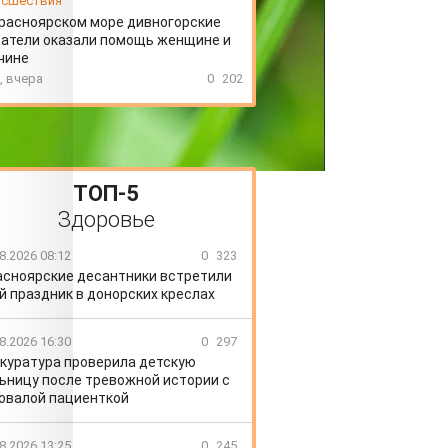
сшествия
расноярском море дивногорские
атели оказали помощь женщине и
чине
, вчера
0
202
ТОП-5
Здоровье
8.2026 08:12
0
323
асноярские десантники встретили
й праздник в донорских креслах
8.2026 16:30
0
297
куратура проверила детскую
ьницу после тревожной истории с
овалой пациенткой
8.2026 13:25
0
245