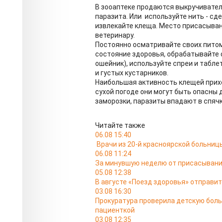
В зооаптеке продаются выкручивате
паразита. Или используйте нить - с
извлекайте клеща. Место присасыван
ветеринару.
Постоянно осматривайте своих питом
состояние здоровья, обрабатывайте о
ошейник), используйте спреи и табле
и густых кустарников.
Наибольшая активность клещей приход
сухой погоде они могут быть опасны 
заморозки, паразиты впадают в спячк
Читайте также
06.08 15:40
Врачи из 20-й красноярской больни
06.08 11:24
За минувшую неделю от присасывани
05.08 12:38
В августе «Поезд здоровья» отправит
03.08 16:30
Прокуратура проверила детскую боль
пациенткой
03.08 12:35