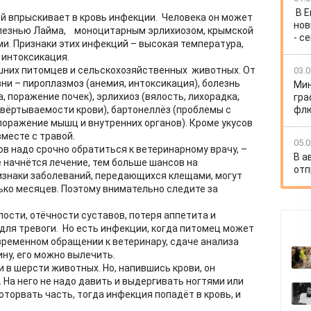
В 
ой впрыскивает в кровь инфекции. Человека он может
нов
олезнью Лайма, моноцитарным эрлихиозом, крымской
- с
и. Признаки этих инфекций – высокая температура,
и интоксикация.
шних питомцев и сельскохозяйственных животных. От
03.0
ни – пироплазмоз (анемия, интоксикация), болезнь
Мин
, поражение почек), эрлихиоз (вялость, лихорадка,
гра
флю
вёртываемости крови), бартонеллёз (проблемы с
поражение мышц и внутренних органов). Кроме укусов
месте с травой.
05.0
в надо срочно обратиться к ветеринарному врачу, –
В а
 начнётся лечение, тем больше шансов на
отп
изнаки заболеваний, передающихся клещами, могут
лько месяцев. Поэтому внимательно следите за
ости, отёчности суставов, потеря аппетита и
 для тревоги. Но есть инфекции, когда питомец может
евременном обращении к ветеринару, сдаче анализа
ину, его можно вылечить.
и в шерсти животных. Но, напившись крови, он
. На него не надо давить и выдергивать ногтями или
оторвать часть, тогда инфекция попадёт в кровь, и