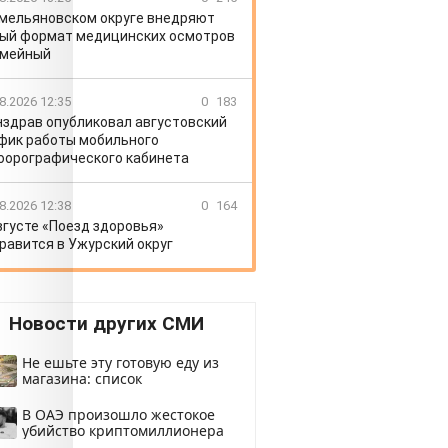
Емельяновском округе внедряют
ый формат медицинских осмотров
емейный
8.2026 12:35
0
183
здрав опубликовал августовский
фик работы мобильного
орографического кабинета
8.2026 12:38
0
164
вгусте «Поезд здоровья»
равится в Ужурский округ
Новости других СМИ
Не ешьте эту готовую еду из
магазина: список
В ОАЭ произошло жестокое
убийство криптомиллионера