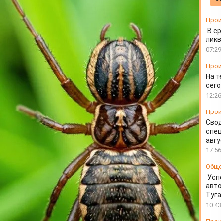
Прои
В ср
ликв
07:29
Прои
На т
сего
12:26
Прои
Свод
спец
авгу
17:56
Общ
Усп
авто
Туг
10:43