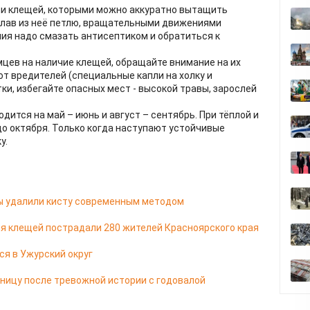
ли клещей, которыми можно аккуратно вытащить
делав из неё петлю, вращательными движениями
ия надо смазать антисептиком и обратиться к
цев на наличие клещей, обращайте внимание на их
т вредителей (специальные капли на холку и
тки, избегайте опасных мест - высокой травы, зарослей
ится на май – июнь и август – сентябрь. При тёплой и
до октября. Только когда наступают устойчивые
у.
цы удалили кисту современным методом
я клещей пострадали 280 жителей Красноярского края
ся в Ужурский округ
ницу после тревожной истории с годовалой