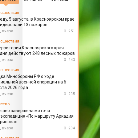
сшествия
еду, 5 августа, в Красноярском крае
идировали 13 пожаров
, вчера
0
251
сшествия
ерритории Красноярского края
дня действуют 248 лесных пожаров
, вчера
0
240
сшествия
ка Минобороны РФ о ходе
иальной военной операции на 6
ста 2026 года
, вчера
0
235
ество
ешно завершена мото- и
экспедиция «По маршруту Аркадия
аринова»
, вчера
0
234