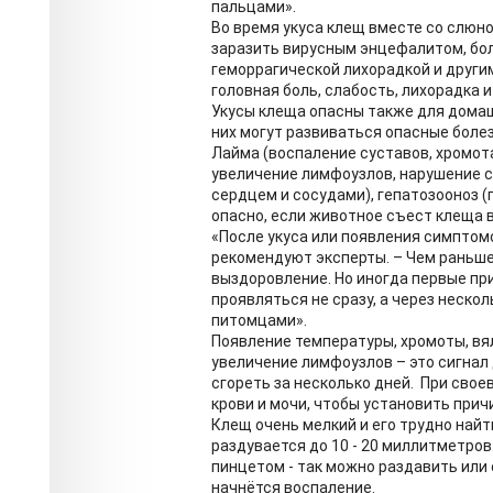
пальцами».
Во время укуса клещ вместе со слюн
заразить вирусным энцефалитом, б
геморрагической лихорадкой и другим
головная боль, слабость, лихорадка 
Укусы клеща опасны также для дома
них могут развиваться опасные болез
Лайма (воспаление суставов, хромота
увеличение лимфоузлов, нарушение с
сердцем и сосудами), гепатозооноз (
опасно, если животное съест клеща в
«После укуса или появления симптомо
рекомендуют эксперты. – Чем раньше
выздоровление. Но иногда первые пр
проявляться не сразу, а через неско
питомцами».
Появление температуры, хромоты, вял
увеличение лимфоузлов – это сигнал
сгореть за несколько дней. При сво
крови и мочи, чтобы установить прич
Клещ очень мелкий и его трудно найт
раздувается до 10 - 20 миллитметров
пинцетом - так можно раздавить или 
начнётся воспаление.