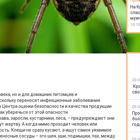
Прои
На К
спас
муж
10:13
03.0
Кр
сво
века, но и для домашних питомцев и
скольку переносят инфекционные заболевания.
 Центра оценки безопасности и качества продукции
03.0
ак уберечься от этой опасности.
Про
ава, заросли, кустарники, леса, – предупреждают они.
бол
т жертву. А когда мимо проходит человек или
год
сть. Клещи не сразу кусают, а ищут самое уязвимое
веносные сосуды – это шея, уши, подмышки, пах, между
01.0