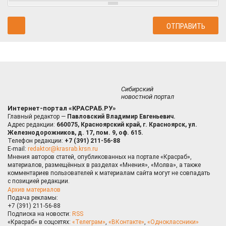
Сибирский
новостной портал
Интернет-портал «КРАСРАБ.РУ»
Главный редактор —
Павловский Владимир Евгеньевич.
Адрес редакции:
660075, Красноярский край, г. Красноярск, ул.
Железнодорожников, д. 17, пом. 9, оф. 615.
Телефон редакции:
+7 (391) 211-56-88
E-mail:
redaktor@krasrab.krsn.ru
Мнения авторов статей, опубликованных на портале «Красраб»,
материалов, размещённых в разделах «Мнения», «Молва», а также
комментариев пользователей к материалам сайта могут не совпадать
с позицией редакции.
Архив материалов
Подача рекламы:
+7 (391) 211-56-88
Подписка на новости:
RSS
«Красраб» в соцсетях:
«Телеграм»
,
«ВКонтакте»
,
«Одноклассники»