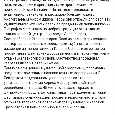
новыми именами и оригинальными программами, –
поделился Игорь Бутман. – Наша цель – расширить
аудиторию, познакомить как можно больше людей с
многогранным миром джаза, чтобы они открыли для себя эту
удивительную музыку и стали её преданными поклонниками».
География фестиваля по доброй традиции охватила не
только краевой центр, но и города Зеленогорск,
Сосновоборск и Железногорск. Особую атмосферу создали
концерты под открытым небом: яркие кубинские ритмы в
джазовой интерпретации от Илианы Санчез и её оркестра
прозвучали в фанпарке «Бобровый лог», а в парке культуры и
отдыха Железногорска своим мастерством порадовал
квартет Олега и Натальи Бутман.
Помимо насыщенной музыкальной программы, фестиваль
предложил зрителям и познавательные мероприятия. В
Сибирском федеральном университете состоялась
увлекательная лекция Бориса Бородушкина «История
российского джаза за 45 минут», а в зале торжеств
филармонии прошла фотовыставка, посвящённая истории
фестиваля. Кульминацией просветительской части стала
открытая творческая встреча Игоря Бутмана с жителями
Красноярска в национальном центре «Россия».