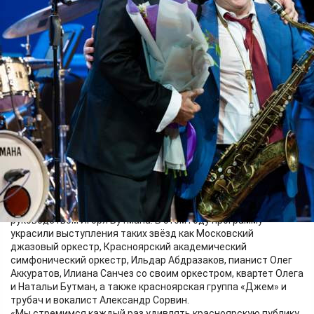
Культура
29.06.2026 15:38
336
Фото:
Пресс-служба Красноярской филармонии
С 26 по 28 июня в Красноярском крае в четвёртый раз прошёл
фестиваль «Джаз над Енисеем» под художественным
руководством Игоря Бутмана. В этом году программу
украсили выступления таких звёзд как Московский
джазовый оркестр, Красноярский академический
симфонический оркестр, Ильдар Абдразаков, пианист Олег
Аккуратов, Илиана Санчез со своим оркестром, квартет Олега
и Натальи Бутман, а также красноярская группа «Джем» и
трубач и вокалист Александр Сорвин.
«Мы стремимся каждый раз удивлять красноярскую публику