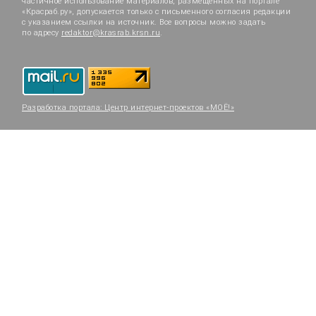
частичное использование материалов, размещённых на портале
«Красраб.ру», допускается только с письменного согласия редакции
с указанием ссылки на источник. Все вопросы можно задать
по адресу
redaktor@krasrab.krsn.ru
.
Разработка портала:
Центр интернет-проектов «МОЁ!»