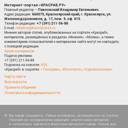
Интернет-портал «КРАСРАБ.РУ»
Главный редактор —
Павловский Владимир Евгеньевич.
Адрес редакции:
660075, Красноярский край, г. Красноярск, ул.
Железнодорожников, д. 17, пом. 9, оф. 615.
Телефон редакции:
+7 (391) 211-56-88
E-mail:
redaktor@krasrab.krsn.ru
Мнения авторов статей, опубликованных на портале «Красраб»,
материалов, размещённых в разделах «Мнения», «Молва», а также
комментариев пользователей к материалам сайта могут не совпадать
с позицией редакции.
Архив материалов
Подача рекламы:
+7 (391) 211-56-88
Подписка на новости:
RSS
«Красраб» в соцсетях:
«Телеграм»
,
«ВКонтакте»
,
«Одноклассники»
Карта сайта
Все новости
Правила общения
Политика конфиденциальности
Все права защищены. Любые материалы, размещённые на портале
«Красраб.ру» сотрудниками редакции, нештатными авторами
и читателями, являются объектами авторского права. Полное или