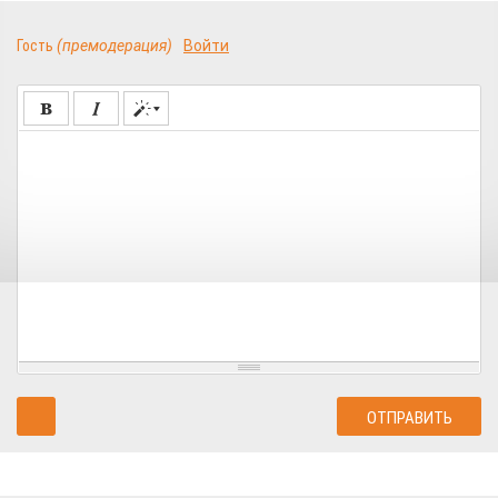
Гость
(премодерация)
Войти