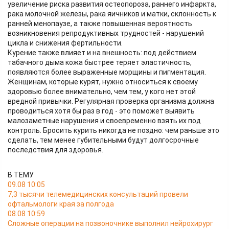
увеличение риска развития остеопороза, раннего инфаркта,
рака молочной железы, рака яичников и матки, склонность к
ранней менопаузе, а также повышенная вероятность
возникновения репродуктивных трудностей - нарушений
цикла и снижения фертильности.
Курение также влияет и на внешность: под действием
табачного дыма кожа быстрее теряет эластичность,
появляются более выраженные морщины и пигментация.
Женщинам, которые курят, нужно относиться к своему
здоровью более внимательно, чем тем, у кого нет этой
вредной привычки. Регулярная проверка организма должна
проводиться хотя бы раз в год - это поможет выявить
малозаметные нарушения и своевременно взять их под
контроль. Бросить курить никогда не поздно: чем раньше это
сделать, тем менее губительными будут долгосрочные
последствия для здоровья.
В ТЕМУ
09.08 10:05
7,3 тысячи телемедицинских консультаций провели
офтальмологи края за полгода
08.08 10:59
Сложные операции на позвоночнике выполнил нейрохирург