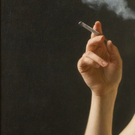
Советы
01.01.2026 11:07
616
Изображение создано нейросетью
Курение - самая распространенная вредная привычка.
Несмотря на то, что многие страны вводят серьёзные
антитабачные меры, способствующие снижению числа
курильщиков, оно всё равно остаётся огромным.
В России курят примерно 18 процентов жителей.
Большинство из них мужчины, но и женщин среди них немало
- более 7 миллионов человек. От курения страдают не только
сами курильщики, но и их ближайшее окружение, которое