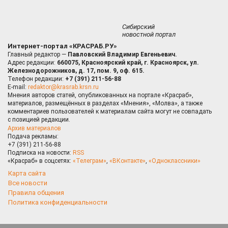
Сибирский
новостной портал
Интернет-портал «КРАСРАБ.РУ»
Главный редактор —
Павловский Владимир Евгеньевич.
Адрес редакции:
660075, Красноярский край, г. Красноярск, ул.
Железнодорожников, д. 17, пом. 9, оф. 615.
Телефон редакции:
+7 (391) 211-56-88
E-mail:
redaktor@krasrab.krsn.ru
Мнения авторов статей, опубликованных на портале «Красраб»,
материалов, размещённых в разделах «Мнения», «Молва», а также
комментариев пользователей к материалам сайта могут не совпадать
с позицией редакции.
Архив материалов
Подача рекламы:
+7 (391) 211-56-88
Подписка на новости:
RSS
«Красраб» в соцсетях:
«Телеграм»
,
«ВКонтакте»
,
«Одноклассники»
Карта сайта
Все новости
Правила общения
Политика конфиденциальности