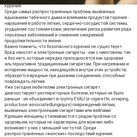
подвергается воздействию так называемого пассивного
курения.
Среди самых распространённых проблем, вызванных
вдыханием табачного дыма и влиянием продуктов горения -
нарушения в работе лёгких, сердечно-сосудистой системы,
ухудшение состояния кожи, увеличение риска развития ряда
серьёзных заболеваний и снижение ожидаемой
продолжительности жизни.
Важно помнить, что безопасного курения не существует.
Вред наносят и электронные сигареты - как с никотином, так
и без него, которые нередко преподносятся как здоровая
альтернативна традиционным сигаретам. При нагревании и
испарении жидкости, находящейся внутри этих устройств,
образуются вредные при дыхании соединения, способные
повреждать лёгкие.
Уже сегодня любителям электронных сигарет
диагностируют респираторные болезни, которых не было
раньше - их объединяют в группу EVALI (e-cigarette, orvaping,
productuse-associatedlunginjury) повреждений лёгких,
вызванных электронными сигаретами или вейпами.
Курящие женщины сталкиваются с рядом проблем со
здоровьем, которые не характерны для мужчин либо
возникают у них с меньшей частотой. Среди
распространённых «женских» последствий курения: