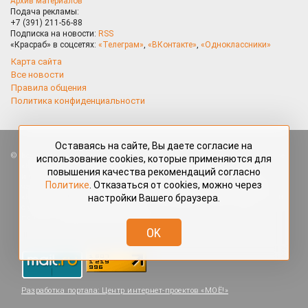
Архив материалов
Подача рекламы:
+7 (391) 211-56-88
Подписка на новости:
RSS
«Красраб» в соцсетях:
«Телеграм»
,
«ВКонтакте»
,
«Одноклассники»
Карта сайта
Все новости
Правила общения
Политика конфиденциальности
Оставаясь на сайте, Вы даете согласие на
Все права защищены. Любые материалы, размещённые на портале
использование cookies, которые применяются для
«Красраб.ру» сотрудниками редакции, нештатными авторами
повышения качества рекомендаций согласно
и читателями, являются объектами авторского права. Полное или
Политике
. Отказаться от cookies, можно через
частичное использование материалов, размещённых на портале
настройки Вашего браузера.
«Красраб.ру», допускается только с письменного согласия редакции
с указанием ссылки на источник. Все вопросы можно задать
по адресу
redaktor@krasrab.krsn.ru
.
OK
Разработка портала:
Центр интернет-проектов «МОЁ!»