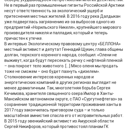
Не в первый раз промышленные гиганты Российской Арктики
несут ответственность за экологический ущерб и
притеснения местных жителей. В 2016 году река Далдыкан
уже подверглась загрязнению из-за выбросов одного из
предприятий «Норильского Никеля», крупнейшего мирового
производителя никеля и палладия, который и теперь
причастен к утечке.
В интервью Экологическому правовому центру «БЕЛЛОНА»
местный активист и депутат Геннадий Щукин, глава общины
долган, тюркского коренного народа, сообщил: «Олени не
выживут, когда будут пересекать речку с нефтяной пленкой
– она покроет тело животного. [...] Мясо оленя мы продать
тоже не сможем – оно будет пахнуть «дизелем».
Столкновение интересов коренных народов и
энергетических компаний в других регионах выглядит не
менее драматичным. Так, многолетняя борьба Сергея
Кечимова, хранителя священного озера Имлор в Ханты-
Мансийском автономном округе, с ПАО «Сургутнефтегаз» за
сохранение традиционной территории проживания ханты в
2017 году закончилась приговором суда – и только
масштабная амнистия спасла его от исправительных работ.
В 2015 году эвенкийский активист из Амурской области
Сергей Никифоров, который противостоял планам ГК