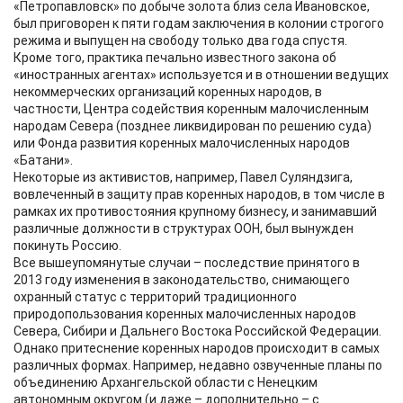
«Петропавловск» по добыче золота близ села Ивановское,
был приговорен к пяти годам заключения в колонии строгого
режима и выпущен на свободу только два года спустя.
Кроме того, практика печально известного закона об
«иностранных агентах» используется и в отношении ведущих
некоммерческих организаций коренных народов, в
частности, Центра содействия коренным малочисленным
народам Севера (позднее ликвидирован по решению суда)
или Фонда развития коренных малочисленных народов
«Батани».
Некоторые из активистов, например, Павел Суляндзига,
вовлеченный в защиту прав коренных народов, в том числе в
рамках их противостояния крупному бизнесу, и занимавший
различные должности в структурах ООН, был вынужден
покинуть Россию.
Все вышеупомянутые случаи – последствие принятого в
2013 году изменения в законодательство, снимающего
охранный статус с территорий традиционного
природопользования коренных малочисленных народов
Севера, Сибири и Дальнего Востока Российской Федерации.
Однако притеснение коренных народов происходит в самых
различных формах. Например, недавно озвученные планы по
объединению Архангельской области с Ненецким
автономным округом (и даже – дополнительно – с