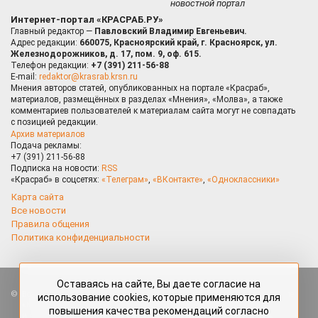
новостной портал
Интернет-портал «КРАСРАБ.РУ»
Главный редактор —
Павловский Владимир Евгеньевич.
Адрес редакции:
660075, Красноярский край, г. Красноярск, ул.
Железнодорожников, д. 17, пом. 9, оф. 615.
Телефон редакции:
+7 (391) 211-56-88
E-mail:
redaktor@krasrab.krsn.ru
Мнения авторов статей, опубликованных на портале «Красраб»,
материалов, размещённых в разделах «Мнения», «Молва», а также
комментариев пользователей к материалам сайта могут не совпадать
с позицией редакции.
Архив материалов
Подача рекламы:
+7 (391) 211-56-88
Подписка на новости:
RSS
«Красраб» в соцсетях:
«Телеграм»
,
«ВКонтакте»
,
«Одноклассники»
Карта сайта
Все новости
Правила общения
Политика конфиденциальности
Оставаясь на сайте, Вы даете согласие на
Все права защищены. Любые материалы, размещённые на портале
использование cookies, которые применяются для
«Красраб.ру» сотрудниками редакции, нештатными авторами
повышения качества рекомендаций согласно
и читателями, являются объектами авторского права. Полное или