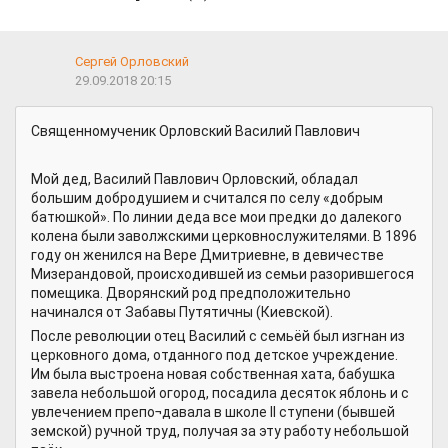
Сергей Орловский
29.09.2018 20:15
Священномученик Орловский Василий Павлович
Мой дед, Василий Павлович Орловский, обладал
большим добродушием и считался по селу «добрым
батюшкой». По линии деда все мои предки до далекого
колена были заволжскими церковнослужителями. В 1896
году он женился на Вере Дмитриевне, в девичестве
Мизерандовой, происходившей из семьи разорившегося
помещика. Дворянский род предположительно
начинался от Забавы Путятичны (Киевской).
После революции отец Василий с семьёй был изгнан из
церковного дома, отданного под детское учреждение.
Им была выстроена новая собственная хата, бабушка
завела небольшой огород, посадила десяток яблонь и с
увлечением препо¬давала в школе II ступени (бывшей
земской) ручной труд, получая за эту работу небольшой