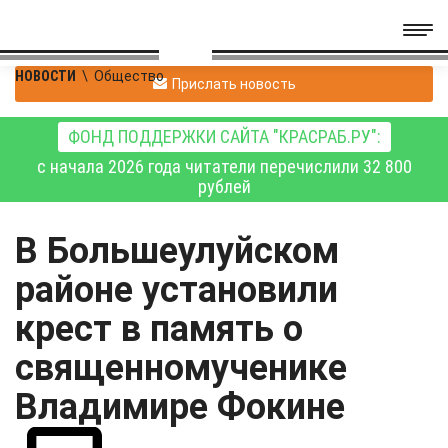
НОВОСТИ
\
Общество
Прислать новость
ФОНД ПОДДЕРЖКИ САЙТА "КРАСРАБ.РУ":
с начала 2026 года читатели перечислили 32 800
рублей
В Большеулуйском
районе установили
крест в память о
священномученике
Владимире Фокине