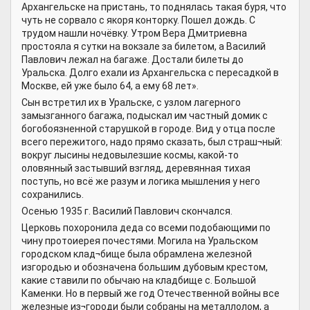
Архангельске на пристань, то поднялась такая буря, что
чуть не сорвало с якоря конторку. Пошел дождь. С
трудом нашли ночёвку. Утром Вера Дмитриевна
простояла я сутки на вокзале за билетом, а Василий
Павлович лежал на багаже. Достали билеты до
Уральска. Долго ехали из Архангельска с пересадкой в
Москве, ей уже было 64, а ему 68 лет».
Сын встретил их в Уральске, с узлом лагерного
замызганного багажа, подыскал им частный домик с
богобоязненной старушкой в городе. Вид у отца после
всего пережитого, надо прямо сказать, был страш¬ный:
вокруг лысины недовылезшие космы, какой-то
оловянный застывший взгляд, деревянная тихая
поступь, но всё же разум и логика мышления у него
сохранились.
Осенью 1935 г. Василий Павлович скончался.
Церковь похоронила деда со всеми подобающими по
чину протоиерея почестями. Могила на Уральском
городском клад¬бище была обрамлена железной
изгородью и обозначена большим дубовым крестом,
какие ставили по обычаю на кладбище с. Большой
Каменки. Но в первый же год Отечественной войны все
железные из¬городи были собраны на металлолом, а