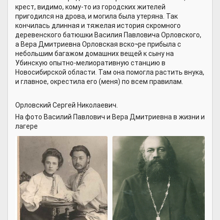
крест, видимо, кому-то из городских жителей
пригодился на дрова, и могила была утеряна. Так
кончилась длинная и тяжелая история скромного
деревенского батюшки Василия Павловича Орловского,
а Вера Дмитриевна Орловская вско¬ре прибыла с
небольшим багажом домашних вещей к сыну на
Убинскую опытно-мелиоративную станцию в
Новосибирской области. Там она помогла растить внука,
и главное, окрестила его (меня) по всем правилам.
Орловский Сергей Николаевич.
На фото Василий Павлович и Вера Дмитриевна в жизни и
лагере