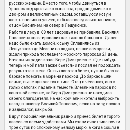
русских женщин. Вместо того, чтобы двинуться в
Уральск под крылышко сына, она, продав домишко с
дво¬ром и великолепным садом, оставшуюся козу и
шесть пчелиных уль¬ев, отбыла вслед за изгнанником,
отцом Василием, на север в Лешуконск.
Работа в лесу в 68 лет здоровья не прибавила, Василия
Павловича «сактировали» как тяжело больного. Далее
надо было ехать домой, к сыну. Сплавились из
Лешуконска до Мезени на лодках, пошли заморозки,
ждали прихода последнего морского парохода 21 день.
Начальник радио казал Вере Дмитриевне: «Где-нибудь
теперь и мой папа также бьется» и послал её подождать
результата к жене. Он выхлопотал билет, нужно было на
баркасе поехать в море на пароход. До баркаса шли
ночью, выше щиколоток в тине. Отец в чёсанках, она в
голых сапогах, падали в темноте. Влезли на пароход по
канатной лесенке, но Вера Дмитриевна не находила
своего благодетеля. На нас кричали и хотели выбросить
назад в шлюпку. Василий Павлович, лежа на полу, плакал
и задыхался, как рыба.
Вдруг подошёл начальник радио и принес билет второго
класса со всеми удобствами. Мы ехали счастливо почти
трое суток по спокойному Белому морю, а когда сошли в