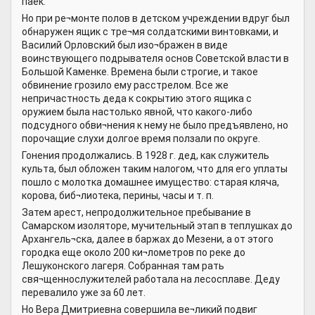
паёк.
Но при ре¬монте полов в детском учреждении вдруг был
обнаружен ящик с тре¬мя солдатскими винтовками, и
Василий Орловский был изо¬бражен в виде
воинствующего подрывателя основ Советской власти в
Большой Каменке. Времена были строгие, и такое
обвинение грозило ему расстрелом. Все же
непричастность деда к сокрытию этого ящика с
оружием была настолько явной, что какого-либо
подсудного обви¬нения к нему не было предъявлено, но
порочащие слухи долгое время ползали по округе.
Гонения продолжались. В 1928 г. дед, как служитель
культа, был обложен таким налогом, что для его уплаты
пошло с молотка домашнее имущество: старая кляча,
корова, биб¬лиотека, перины, часы и т. п.
Затем арест, непродолжительное пребывание в
Самарском изоляторе, мучительный этап в теплушках до
Архангель¬ска, далее в баржах до Мезени, а от этого
городка еще около 200 ки¬лометров по реке до
Лешуконского лагеря. Собранная там рать
свя¬щеннослужителей работала на лесосплаве. Деду
перевалило уже за 60 лет.
Но Вера Дмитриевна совершила ве¬ликий подвиг