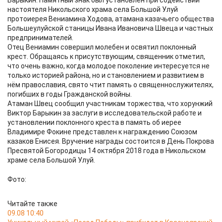
Барыкин. Памятный знак был установлен при содействии
настоятеля Никольского храма села Большой Улуй
протоиерея Вениамина Ходова, атамана казачьего общества
Большеулуйской станицы Ивана Ивановича Швеца и частных
предпринимателей.
Отец Вениамин совершил молебен и освятил поклонный
крест. Обращаясь к присутствующим, священник отметил,
что очень важно, когда молодое поколение интересуется не
только историей района, но и становлением и развитием в
нём православия, свято чтит память о священнослужителях,
погибших в годы Гражданской войны.
Атаман Швец сообщил участникам торжества, что хорунжий
Виктор Барыкин за заслуги в исследовательской работе и
установлении поклонного креста в память об иерее
Владимире Фокине представлен к награждению Союзом
казаков Енисея. Вручение награды состоится в День Покрова
Пресвятой Богородицы 14 октября 2018 года в Никольском
храме села Большой Улуй.
Фото:
Читайте также
09.08 10:40