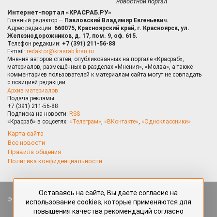
новостной портал
Интернет-портал «КРАСРАБ.РУ»
Главный редактор —
Павловский Владимир Евгеньевич.
Адрес редакции:
660075, Красноярский край, г. Красноярск, ул.
Железнодорожников, д. 17, пом. 9, оф. 615.
Телефон редакции:
+7 (391) 211-56-88
E-mail:
redaktor@krasrab.krsn.ru
Мнения авторов статей, опубликованных на портале «Красраб»,
материалов, размещённых в разделах «Мнения», «Молва», а также
комментариев пользователей к материалам сайта могут не совпадать
с позицией редакции.
Архив материалов
Подача рекламы:
+7 (391) 211-56-88
Подписка на новости:
RSS
«Красраб» в соцсетях:
«Телеграм»
,
«ВКонтакте»
,
«Одноклассники»
Карта сайта
Все новости
Правила общения
Политика конфиденциальности
Оставаясь на сайте, Вы даете согласие на
Все права защищены. Любые материалы, размещённые на портале
использование cookies, которые применяются для
«Красраб.ру» сотрудниками редакции, нештатными авторами
повышения качества рекомендаций согласно
и читателями, являются объектами авторского права. Полное или