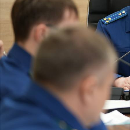
Общество
01.04.2025 23:21
4473
1
Фото:
t.me/krpronws
https://t.me/krpronws
https://t.me/krpronws
https://t.me/krpronws
https://t.me/krpronws