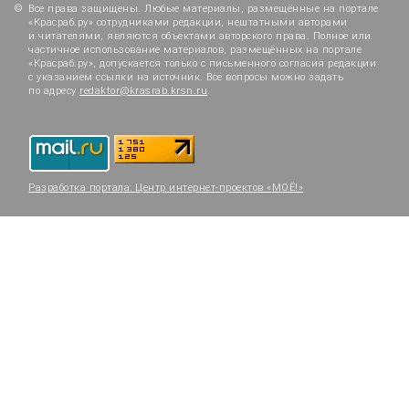
Все права защищены. Любые материалы, размещённые на портале
«Красраб.ру» сотрудниками редакции, нештатными авторами
и читателями, являются объектами авторского права. Полное или
частичное использование материалов, размещённых на портале
«Красраб.ру», допускается только с письменного согласия редакции
с указанием ссылки на источник. Все вопросы можно задать
по адресу
redaktor@krasrab.krsn.ru
.
Разработка портала:
Центр интернет-проектов «МОЁ!»