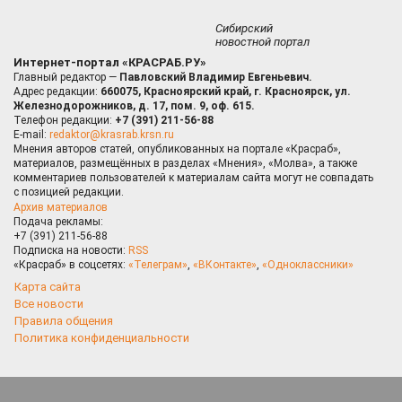
Сибирский
новостной портал
Интернет-портал «КРАСРАБ.РУ»
Главный редактор —
Павловский Владимир Евгеньевич.
Адрес редакции:
660075, Красноярский край, г. Красноярск, ул.
Железнодорожников, д. 17, пом. 9, оф. 615.
Телефон редакции:
+7 (391) 211-56-88
E-mail:
redaktor@krasrab.krsn.ru
Мнения авторов статей, опубликованных на портале «Красраб»,
материалов, размещённых в разделах «Мнения», «Молва», а также
комментариев пользователей к материалам сайта могут не совпадать
с позицией редакции.
Архив материалов
Подача рекламы:
+7 (391) 211-56-88
Подписка на новости:
RSS
«Красраб» в соцсетях:
«Телеграм»
,
«ВКонтакте»
,
«Одноклассники»
Карта сайта
Все новости
Правила общения
Политика конфиденциальности